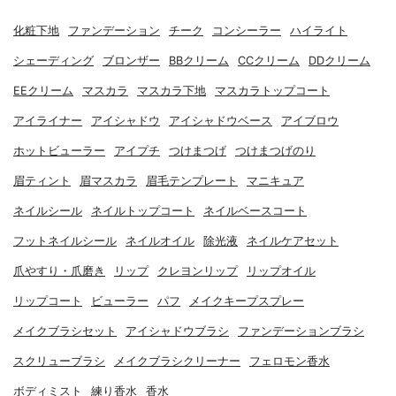
化粧下地
ファンデーション
チーク
コンシーラー
ハイライト
シェーディング
ブロンザー
BBクリーム
CCクリーム
DDクリーム
EEクリーム
マスカラ
マスカラ下地
マスカラトップコート
アイライナー
アイシャドウ
アイシャドウベース
アイブロウ
ホットビューラー
アイプチ
つけまつげ
つけまつげのり
眉ティント
眉マスカラ
眉毛テンプレート
マニキュア
ネイルシール
ネイルトップコート
ネイルベースコート
フットネイルシール
ネイルオイル
除光液
ネイルケアセット
爪やすり・爪磨き
リップ
クレヨンリップ
リップオイル
リップコート
ビューラー
パフ
メイクキープスプレー
メイクブラシセット
アイシャドウブラシ
ファンデーションブラシ
スクリューブラシ
メイクブラシクリーナー
フェロモン香水
ボディミスト
練り香水
香水