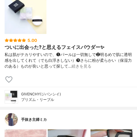
5.00
ついに出会った?と思えるフェイスパウダー✨
私は肌がテカリやすいので、❶パールは一切無しで❷明るめで肌に透明
感を出してくれて（でも白浮きしない）❸さらに粉が柔らかい（保湿力
のある）ものが良いと思って探して…
続きを見る
GIVENCHY(ジバンシイ)
プリズム・リーブル
手抜き主婦ミカ