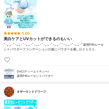
5.00
美白ケアとUVカットができるのもいい
ﾟ･｡.｡･ﾟ･｡.｡･ﾟ･｡.｡･ﾟ･｡.｡･ﾟ･｡.｡･ﾟ･｡.｡･ﾟﾟ･｡.｡･ﾟ･｡.｡･ﾟ薬用PWルーセ
ントパウダーファンデーションの後にパウダーを載…
続きを見る
DHC(ディーエイチシー)
薬用PWルーセントパウダー
ネザーランドドワーフ