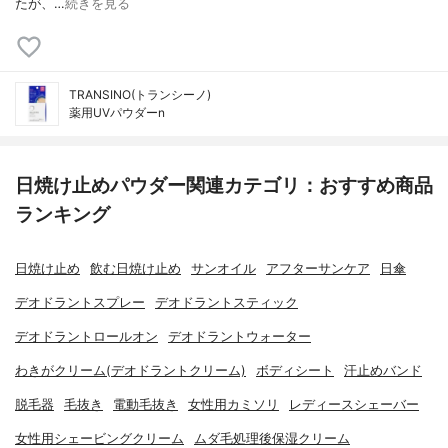
たが、…
続きを見る
TRANSINO(トランシーノ)
薬用UVパウダーn
日焼け止めパウダー関連カテゴリ：おすすめ商品
ランキング
日焼け止め
飲む日焼け止め
サンオイル
アフターサンケア
日傘
デオドラントスプレー
デオドラントスティック
デオドラントロールオン
デオドラントウォーター
わきがクリーム(デオドラントクリーム)
ボディシート
汗止めバンド
脱毛器
毛抜き
電動毛抜き
女性用カミソリ
レディースシェーバー
女性用シェービングクリーム
ムダ毛処理後保湿クリーム