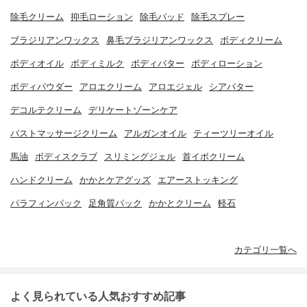
除毛クリーム
抑毛ローション
除毛パッド
除毛スプレー
ブラジリアンワックス
鼻毛ブラジリアンワックス
ボディクリーム
ボディオイル
ボディミルク
ボディバター
ボディローション
ボディパウダー
アロエクリーム
アロエジェル
シアバター
デコルテクリーム
デリケートゾーンケア
バストマッサージクリーム
アルガンオイル
ティーツリーオイル
馬油
ボディスクラブ
スリミングジェル
首イボクリーム
ハンドクリーム
かかとケアグッズ
エアーストッキング
パラフィンパック
足角質パック
かかとクリーム
軽石
カテゴリ一覧へ
よく見られている人気おすすめ記事