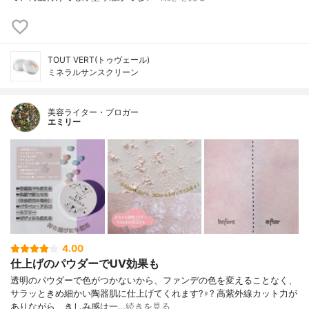
TOUT VERT(トゥヴェール)
ミネラルサンスクリーン
美容ライター・ブロガー
エミリー
4.00
仕上げのパウダーでUV効果も
透明のパウダーで色がつかないから、ファンデの色を変えることなく、
サラッときめ細かい陶器肌に仕上げてくれます?‍♀️? 高紫外線カット力が
ありながら、きしみ感は一…
続きを見る