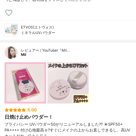
ETVOS(エトヴォス)
ミネラルUVパウダー
レビュアー / YouTuber『Mii…
Mii
5.00
日焼け止めパウダー！
プライバシー UVパウダー50がリニューアルしました?? ☀️SPF50+
PA++++ 付け心地最高☺️?すぐにメイクの上からお直しできるし、高UV
カットだか…
続きを見る