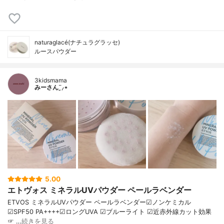
naturaglacé(ナチュラグラッセ)
ルースパウダー
3kidsmama
みーさん¨̮⸝⋆
5.00
エトヴォス ミネラルUVパウダー ペールラベンダー
ETVOS ミネラルUVパウダー ペールラベンダー☑︎ノンケミカル
☑︎SPF50 PA++++☑︎ロングUVA ☑︎ブルーライト ☑︎近赤外線カット効果
☞ …
続きを見る