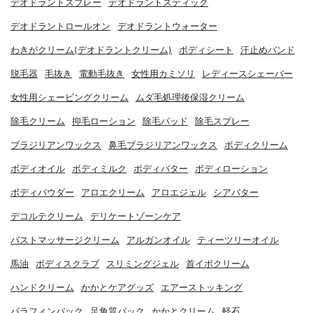
デオドラントスプレー
デオドラントスティック
デオドラントロールオン
デオドラントウォーター
わきがクリーム(デオドラントクリーム)
ボディシート
汗止めバンド
脱毛器
毛抜き
電動毛抜き
女性用カミソリ
レディースシェーバー
女性用シェービングクリーム
ムダ毛処理後保湿クリーム
除毛クリーム
抑毛ローション
除毛パッド
除毛スプレー
ブラジリアンワックス
鼻毛ブラジリアンワックス
ボディクリーム
ボディオイル
ボディミルク
ボディバター
ボディローション
ボディパウダー
アロエクリーム
アロエジェル
シアバター
デコルテクリーム
デリケートゾーンケア
バストマッサージクリーム
アルガンオイル
ティーツリーオイル
馬油
ボディスクラブ
スリミングジェル
首イボクリーム
ハンドクリーム
かかとケアグッズ
エアーストッキング
パラフィンパック
足角質パック
かかとクリーム
軽石