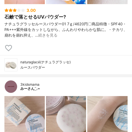
3.00
石鹸で落とせるUVパウダー?
ナチュラグラッセルースパウダー01 7ｇ/4620円〇商品特徴・SPF40・
PA+++紫外線をカットしながら、ふんわりやわらかな肌に。・テカリ、
崩れを崩れ抑え、…
続きを見る
naturaglacé(ナチュラグラッセ)
ルースパウダー
3kidsmama
みーさん¨̮⸝⋆