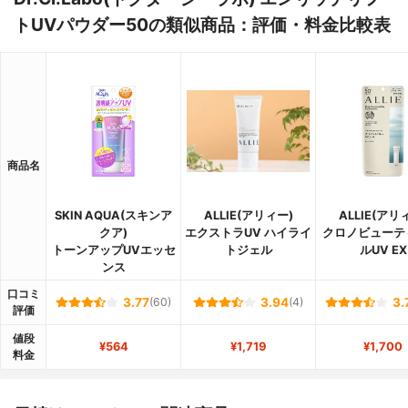
トUVパウダー50の類似商品：評価・料金比較表
商品名
SKIN AQUA(スキンア
ALLIE(アリィー)
ALLIE(アリ
クア)
エクストラUV ハイライ
クロノビューテ
トーンアップUVエッセ
トジェル
ルUV EX
ンス
口コミ
3.77
(60)
3.94
(4)
3.
評価
値段
¥564
¥1,719
¥1,700
料金