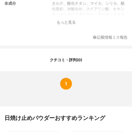
全成分
タルク、酸化チタン、マイカ、シリカ、酸
化亜鉛、水酸化Al、ステアリン酸、キサン
タンガムクロスポリマー、アーモンドエキ
ス、カラスムギ穀粒エキス、スイカ果実エ
もっと見る
キス、アーチチョーク葉エキス、水溶性コ
ラーゲン、ヒアルロン酸Na、セラミド3、
(ジメチコン/ビニルジメチコン)クロスポリ
記載情報ミス報告
マー、グリセリン、BG、カプリリルグリコ
ール、ヘキシレングリコール 、アルガニア
スピノサ核油 、ハイドロゲンジメチコン、
水、ヒドロキシエチルセルロース、炭酸水
クチコミ・評判(0)
素Na、酸化鉄、フェノキシエタノール
カラーバリエーション
透明
1
日焼け止めパウダーおすすめランキング