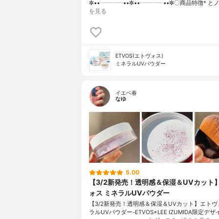
✼••┈┈┈┈••✼••┈┈┈┈••✼〇商品特徴* と
を見る
ETVOS(エトヴォス)
ミネラルUVパウダー
イエベ春
なゆ
5.00
【3/2新発売！透明感＆保湿＆UVカット
ォス ミネラルUVパウダー
【3/2新発売！透明感＆保湿＆UVカット】エトヴ
ラルUVパウダー-ETVOS×LEE IZUMIDA限定デザ