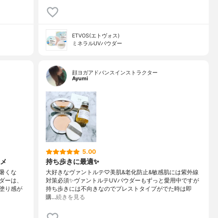
ETVOS(エトヴォス)
ミネラルUVパウダー
顔ヨガアドバンスインストラクター
Ayumi
5.00
メ
持ち歩きに最適✨
暑くな
大好きなヴァントルテ♡美肌&老化防止&敏感肌には紫外線
ダーは、
対策必須✨ヴァントルテUVパウダーもずっと愛用中ですが
塗り感が
持ち歩きには不向きなのでプレストタイプがでた時は即
購…
続きを見る