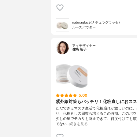
naturaglacé(ナチュラグラッセ)
ルースパウダー
アイデザイナー
佐崎 智子
5.00
紫外線対策もバッチリ！化粧直しにおスス
ただでさえマスク生活で化粧崩れが激しいのに、
り、化粧直しの回数も増えるこの時期。このパウ
少しの量でテカリも防止できて、何度付けても厚
でない…
続きを見る