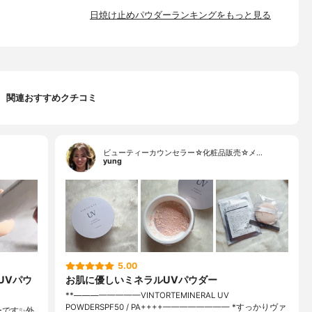
日焼け止めパウダーランキングをもっと見る
関連おすすめクチコミ
ビューティーカウンセラー☆化粧品販売☆メ…
yung
5.00
UVパウ
お肌に優しいミネラルUVパウダー
**————————⁡VINTORTE⁡MINERAL UV
POWDERSPF50 / PA++++⁡———————— ⁡⁡⁡*すっかりヴァ
ーです✨外