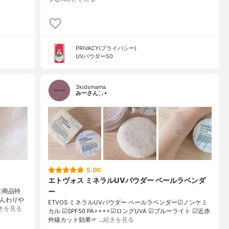
PRIVACY(プライバシー)
UVパウダー50
3kidsmama
みーさん¨̮⸝⋆
5.00
エトヴォス ミネラルUVパウダー ペールラベンダ
ー
〇商品特
ふんわりや
ETVOS ミネラルUVパウダー ペールラベンダー☑︎ノンケミ
きを見る
カル ☑︎SPF50 PA++++☑︎ロングUVA ☑︎ブルーライト ☑︎近赤
外線カット効果☞ …
続きを見る