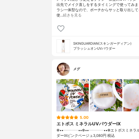
出先でメイク直しをするタイミングで使ってみま
ラシ一体型なので、ポーチからサッと取り出して
使…
続きを見る
SKINGUARDIAN(スキンガーディアン)
ブラッシュオンUVパウダー
メグ
5.00
エトボス ミネラルUVパウダーIX
✼••┈┈┈┈••✼••┈┈┈┈••✼エトボスミネラ
ダーIXピンクベージュ3,080円 税込