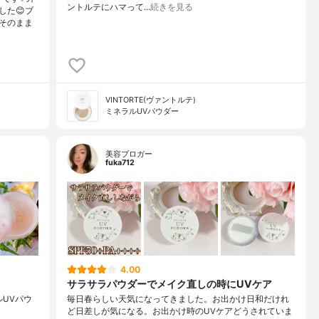
ントルテにハマって…
続きを見る
した😊ブ
そのまま
VINTORTE(ヴァントルテ)
ミネラルUVパウダー
美容ブロガー
fuka712
4.00
サラサラパウダーでメイク直しの時にUVケア
ルUVパウ
毎日春らしい天気になってきました。お出かけ日和だけれ
ど日差しが気になる。お出かけ時のUVケアどうされていま