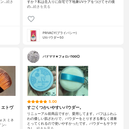
ノン…
続き
すか？私は念入りに自宅で下地兼UVケアをつけてその後
の…
続きを見る
PRIVACY(プライバシー)
UVパウダー50
バドママ★フォロバ100◎
5.00
】エトヴ
すごくつかいやすいパウダー。
リニューアル前商品ですが、愛用してます。パフはふわふ
わの優しい肌ざわりで、パウダーをとりすぎる事なく適量
ォス ミネ
とってくれるので使いやすかったです。パウダーもサラサ
イン-
ラし…
続きを見る