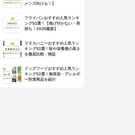
メンズ向けも！】
フライパンおすすめ人気ランキ
ング52選！【焦げ付かない・長
持ち！2026最新】
4位
5位
マヌカハニーおすすめ人気ラン
キング52選！味や栄養価の高さ
を徹底比較・検証
ドッグフードおすすめ人気ラン
キング52選！無添加・アレルギ
ー対策商品を紹介
r.Ci:Labo(ドクターシーラボ)
ORBIS(オルビス)
エンリッチリフトUVパウダー
サンスクリーン パウダー
50
3.85
(5)
¥1,580
3.86
¥1,920