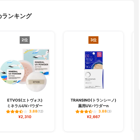
めランキング
2位
3位
ETVOS(エトヴォス)
TRANSINO(トランシーノ)
D
ミネラルUVパウダー
薬用UVパウダーn
3.88
3.88
(12)
(3)
¥2,310
¥2,667