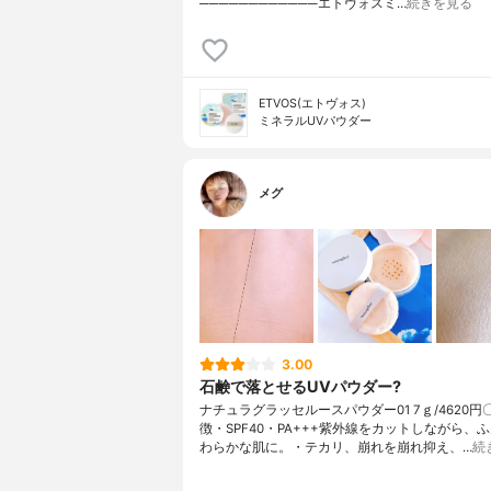
────────────エトヴォスミ…
続きを見る
ETVOS(エトヴォス)
ミネラルUVパウダー
メグ
3.00
石鹸で落とせるUVパウダー?
ナチュラグラッセルースパウダー01 7ｇ/4620円
徴・SPF40・PA+++紫外線をカットしながら、
わらかな肌に。・テカリ、崩れを崩れ抑え、…
続