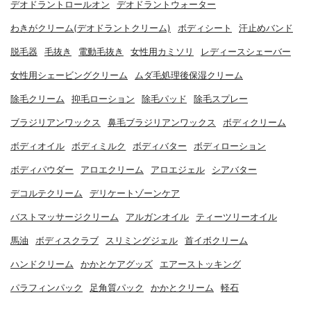
デオドラントロールオン
デオドラントウォーター
わきがクリーム(デオドラントクリーム)
ボディシート
汗止めバンド
脱毛器
毛抜き
電動毛抜き
女性用カミソリ
レディースシェーバー
女性用シェービングクリーム
ムダ毛処理後保湿クリーム
除毛クリーム
抑毛ローション
除毛パッド
除毛スプレー
ブラジリアンワックス
鼻毛ブラジリアンワックス
ボディクリーム
ボディオイル
ボディミルク
ボディバター
ボディローション
ボディパウダー
アロエクリーム
アロエジェル
シアバター
デコルテクリーム
デリケートゾーンケア
バストマッサージクリーム
アルガンオイル
ティーツリーオイル
馬油
ボディスクラブ
スリミングジェル
首イボクリーム
ハンドクリーム
かかとケアグッズ
エアーストッキング
パラフィンパック
足角質パック
かかとクリーム
軽石