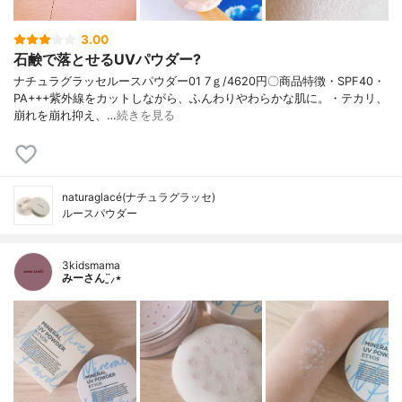
3.00
石鹸で落とせるUVパウダー?
ナチュラグラッセルースパウダー01 7ｇ/4620円〇商品特徴・SPF40・
PA+++紫外線をカットしながら、ふんわりやわらかな肌に。・テカリ、
崩れを崩れ抑え、…
続きを見る
naturaglacé(ナチュラグラッセ)
ルースパウダー
3kidsmama
みーさん¨̮⸝⋆