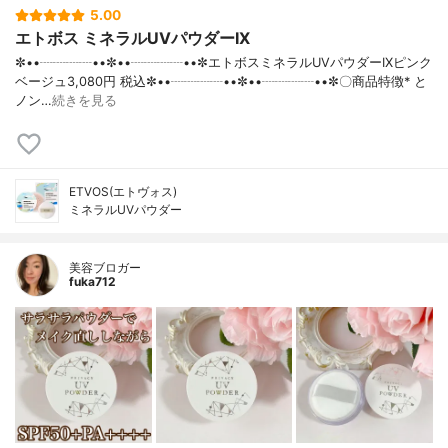
5.00
エトボス ミネラルUVパウダーIX
✼••┈┈┈┈••✼••┈┈┈┈••✼エトボスミネラルUVパウダーIXピンク
ベージュ3,080円 税込✼••┈┈┈┈••✼••┈┈┈┈••✼〇商品特徴* と
ノン…
続きを見る
ETVOS(エトヴォス)
ミネラルUVパウダー
美容ブロガー
fuka712