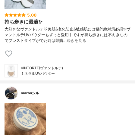
5.00
持ち歩きに最適✨
大好きなヴァントルテ♡美肌&老化防止&敏感肌には紫外線対策必須✨ヴ
ァントルテUVパウダーもずっと愛用中ですが持ち歩きには不向きなの
でプレストタイプがでた時は即購…
続きを見る
VINTORTE(ヴァントルテ)
ミネラルUVパウダー
maronシル