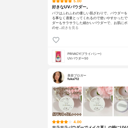
5.00
好きなUVパウダー。
パフはふわふわの優しい肌ざわりで、パウダーを
る事なく適量とってくれるので使いやすかったで
ダーもサラサラした細かいパウダーで、お肌にポ
のせ…
続きを見る
PRIVACY(プライバシー)
UVパウダー50
美容ブロガー
fuka712
4.00
サラサラパウダーでメイク直しの時にUV