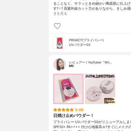
ることなく、サラッときめ細かい陶器肌に仕上げ
す?‍♀️? 高紫外線カット力がありながら、きしみ
きを見る
PRIVACY(プライバシー)
UVパウダー50
レビュアー / YouTuber『Mii…
Mii
5.00
日焼け止めパウダー！
プライバシー UVパウダー50がリニューアルしました
SPF50+ PA++++ 付け心地最高☺️?すぐにメイ