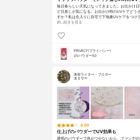
毎日春らしい天気になってきました。お出かけ日
ど日差しが気になる。お出かけ時のUVケアどう
すか？私は念入りに自宅で下地兼UVケアをつけ
の…
続きを見る
PRIVACY(プライバシー)
UVパウダー50
美容ライター・ブロガー
エミリー
4.00
仕上げのパウダーでUV効果も
透明のパウダーで色がつかないから、ファンデの