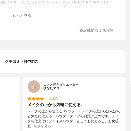
ル酸メチル、(ビニルジメチコン/メチコンシルセスキオキサン)クロ
、トリエチルヘキサノイン、ジエチルアミノヒドロキシベンゾイル
キシル、メチレンビスベンゾトリアゾリルテトラメチルブチルフェ
もっと見る
メチコン、ヒドロキシアパタイト、水溶性コラーゲン、ヒアルロン
ン酸アスコルビルMg、ハイドロゲンジメチコン、ビサボロー ル、
AI、フェノキシエタノール、マイカ、酸化鉄
記載情報ミス報告
クチコミ・評判(17)
コスメ好きダイエッター
ひなたマコ
4.00
メイクの上から気軽に使える♪
メイクの上から使えるUVカット！メイクの上からぽんぽん
と気軽に使える、パウダータイプの日焼け止めです。メイ
クの仕上げにフェイスパウダーとしても使えるし、お化粧
直…
続きを見る