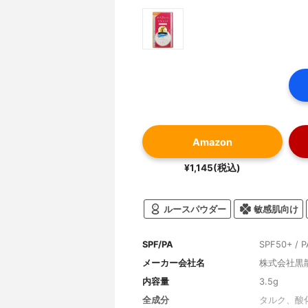
Amazon
¥1,145(税込)
ルースパウダー
敏感肌向け
SPF/PA
SPF50+ / 
メーカー会社名
株式会社黒
内容量
3.5g
全成分
タルク、酸