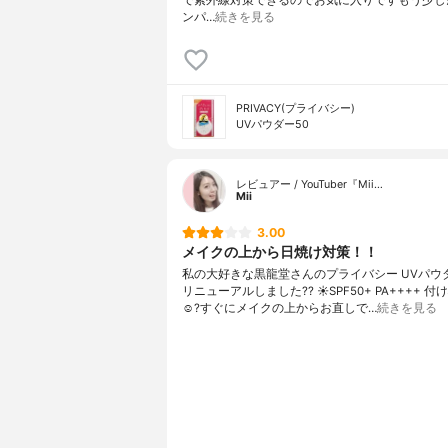
ンパ…
続きを見る
PRIVACY(プライバシー)
UVパウダー50
レビュアー / YouTuber『Mii…
Mii
3.00
メイクの上から日焼け対策！！
私の大好きな黒龍堂さんのプライバシー UVパウダ
リニューアルしました?? ☀️SPF50+ PA++++ 
☺️?すぐにメイクの上からお直しで…
続きを見る