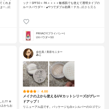
てくれま
ック！SPF50＋ PA＋＋＋＋敏感肌でも使えて透明タイプの
感は一…
続
ルースパウダー・✔️1つでダブル効果！テカ…
続きを見る
PRIVACY(プライバシー)
UVパウダー50
会社員 / 美容モニター
みこ
4.00
メイクの上から使えるUVカットシリーズがグレー
ドアップ！
?? ☀️
クの上からお
リニューアル品です。パッケージも白×シルバーのロゴでシ