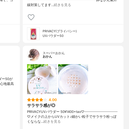
線対策してます…
続きを見る
PRIVACY(プライバシー)
UVパウダー50
スーパーおかん
おかん
ー50が
付け心地最高
4.00
サラサラ感が◎
PRIVACYUVパウダー 50¥1400+tax♡-----------------------
♡メイクの上からUVカット♪細かい粒子でサラサラ粉っぽ
くならな…
続きを見る