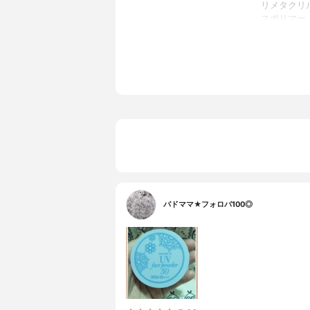
リメタクリ
スポリマー
安息香酸ヘ
ノール、ジ
酸Na、リ
水、水酸化
カラーバリエーション
透明
バドママ★フォロバ100◎