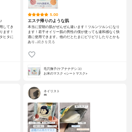
5.00
♪
エステ帰りのような肌
用してき
本当に翌朝の肌がぜんぜん違います！ツルンツルンになり
ります！
ます！若干オイリー肌の男性の僕が使っても違和感なく快
タヒタに
適に使用できます。他のだとたまにピリピリしたりとかも
あり…
続きを見る
毛穴撫子(ケアナナデシコ)
お米のマスク <シートマスク>
ネイリスト
ｍ