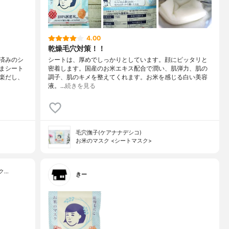
4.00
乾燥毛穴対策！！
済みのシ
シートは、厚めでしっかりとしています。顔にピッタリと
まシート
密着します。国産のお米エキス配合で潤い、肌弾力、肌の
楽だし、
調子、肌のキメを整えてくれます。お米を感じる白い美容
液。…
続きを見る
毛穴撫子(ケアナナデシコ)
お米のマスク <シートマスク>
ク…
きー