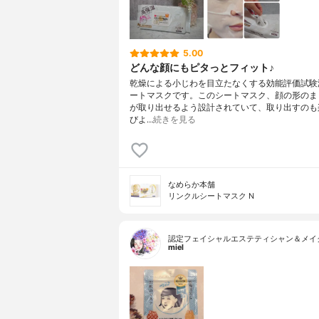
5.00
どんな顔にもピタっとフィット♪
乾燥による小じわを目立たなくする効能評価試験
ートマスクです。このシートマスク、顔の形のま
が取り出せるよう設計されていて、取り出すのも
びよ…
続きを見る
なめらか本舗
リンクルシートマスク N
認定フェイシャルエステティシャン＆メイ
miel