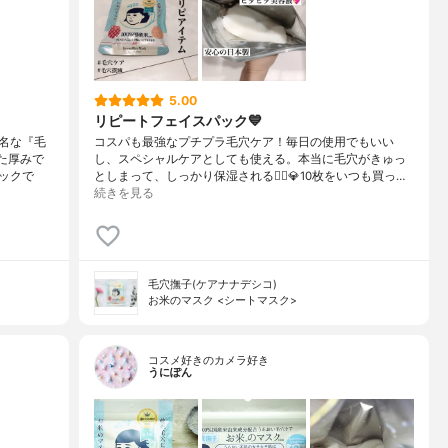
5.00
リピートフェイスパック💙
名な『毛
コスパも最強なプチプラ毛穴ケア！毎日の使用でもいい
た厚みで
し、スペシャルケアとしても使える。本当に毛穴がきゅっ
ックで
としまって、しっかり保湿される🙆‍♀️💎10枚をいつも買っ…
続きを見る
毛穴撫子(ケアナナデシコ)
お米のマスク <シートマスク>
コスメ好きのカメラ好き
うにぽん