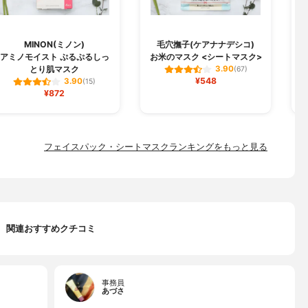
MINON(ミノン)
毛穴撫子(ケアナナデシコ)
B
アミノモイスト ぷるぷるしっ
お米のマスク <シートマスク>
とり肌マスク
3.90
(67)
¥548
3.90
(15)
¥872
フェイスパック・シートマスクランキングをもっと見る
関連おすすめクチコミ
事務員
あづさ