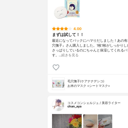
4.00
まずは試して！！
最近になってパックにハマりだしました！あの有
穴撫子』さん購入しました。1枚1枚がしっかりし
さっぱりしているのにちゃんと保湿してくれるパ
す。…
続きを見る
毛穴撫子(ケアナナデシコ)
お米のマスク <シートマスク>
コスメコンシェルジュ / 美容ライター
chan_aya