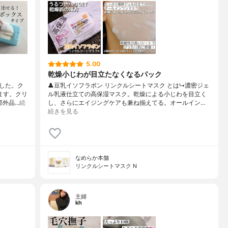
5.00
乾燥小じわが目立たなくなるパック
した。ク
👤豆乳イソフラボン リンクルシートマスク とは↳濃密ジェ
ます。クリ
ル乳液仕立ての高保湿マスク。乾燥による小じわを目立く
部外品…
続
し、さらにエイジングケアも兼ね揃えてる。オールイン…
続きを見る
なめらか本舗
リンクルシートマスク N
主婦
kh