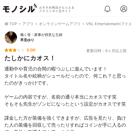
おすすめ商品がもらえる
クチコミポイ活サイト
TOP
アプリ
オンラインゲームアプリ
VNL Entertainme
働く母・家事が得意な主婦
早見ゆり
3.00
更新日時：6ヶ月以上前
たしかにカオス！
通勤中や育児の合間の暇つぶしに遊んでいます！
タイトル名や絵柄がシュールだったので、何これ？と思っ
たのがきっかけです。
ゲームの内容ですが、名前の通り本当にカオスです笑
そもそも先生がゾンビになったという設定がカオスです笑
課金した方が装備を強くできますが、広告を見たり、負け
た人の装備を回収して売ったりすればコインが手に入るの