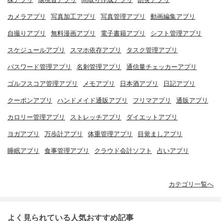
カメラアプリ
写真加工アプリ
写真管理アプリ
動画編集アプリ
自撮りアプリ
無料漫画アプリ
電子書籍アプリ
シフト管理アプリ
スケジュールアプリ
スマホ依存アプリ
タスク管理アプリ
パスワード管理アプリ
名刺管理アプリ
通信量チェッカーアプリ
ゴルフスコア管理アプリ
メモアプリ
日本酒アプリ
日記アプリ
クーポンアプリ
ハンドメイド通販アプリ
フリマアプリ
通販アプリ
カロリー管理アプリ
ストレッチアプリ
ダイエットアプリ
ヨガアプリ
万歩計アプリ
体重管理アプリ
目覚ましアプリ
睡眠アプリ
食事管理アプリ
クラウド会計ソフト
占いアプリ
カテゴリ一覧へ
よく見られている人気おすすめ記事