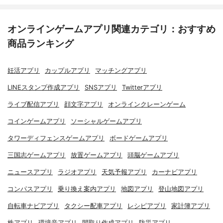
オンラインゲームアプリ関連カテゴリ：おすすめ
商品ランキング
妊活アプリ
カップルアプリ
マッチングアプリ
LINEスタンプ作成アプリ
SNSアプリ
Twitterアプリ
ライブ配信アプリ
顔文字アプリ
オンラインクレーンゲーム
コインゲームアプリ
ソーシャルゲームアプリ
タワーディフェンスゲームアプリ
ボードゲームアプリ
三国志ゲームアプリ
放置ゲームアプリ
頭脳ゲームアプリ
ニュースアプリ
ラジオアプリ
天気予報アプリ
カーナビアプリ
コンパスアプリ
乗り換え案内アプリ
地図アプリ
登山地図アプリ
自転車ナビアプリ
タクシー配車アプリ
レシピアプリ
家計簿アプリ
株アプリ
環境音アプリ
間取り作成アプリ
防災アプリ