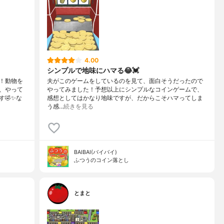
4.00
シンプルで地味にハマる😂💓
！動物を
夫がこのゲームをしているのを見て、面白そうだったので
、やって
やってみました！予想以上にシンプルなコインゲームで、
🤣✨な
感想としてはかなり地味ですが、だからこそハマってしま
う感…
続きを見る
BAIBAI(バイバイ)
ふつうのコイン落とし
とまと