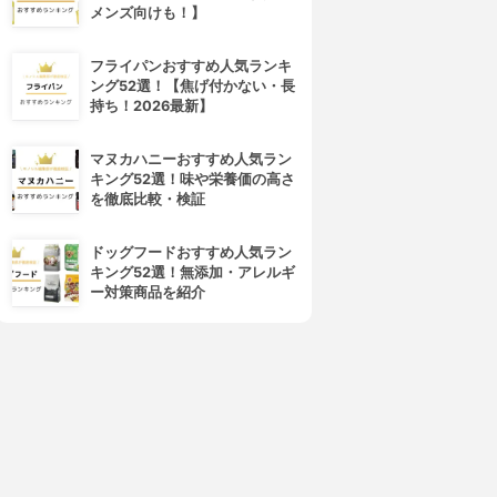
メンズ向けも！】
フライパンおすすめ人気ランキ
ング52選！【焦げ付かない・長
持ち！2026最新】
KONAMI(コナミ)
Goodia(グッディア)
マヌカハニーおすすめ人気ラン
麻雀格闘倶楽部Sp
激ムズ迷路100
キング52選！味や栄養価の高さ
3.82
3.82
(1)
(1)
を徹底比較・検証
¥0
¥0
ドッグフードおすすめ人気ラン
キング52選！無添加・アレルギ
ー対策商品を紹介