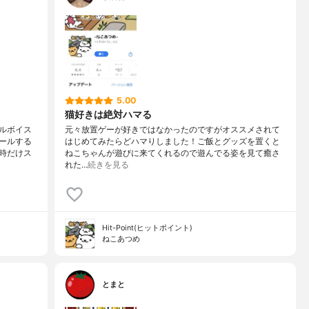
5.00
猫好きは絶対ハマる
ルボイス
元々放置ゲーが好きではなかったのですがオススメされて
ールする
はじめてみたらどハマりしました！ご飯とグッズを置くと
時だけス
ねこちゃんが遊びに来てくれるので遊んでる姿を見て癒さ
れた…
続きを見る
Hit-Point(ヒットポイント)
ねこあつめ
とまと