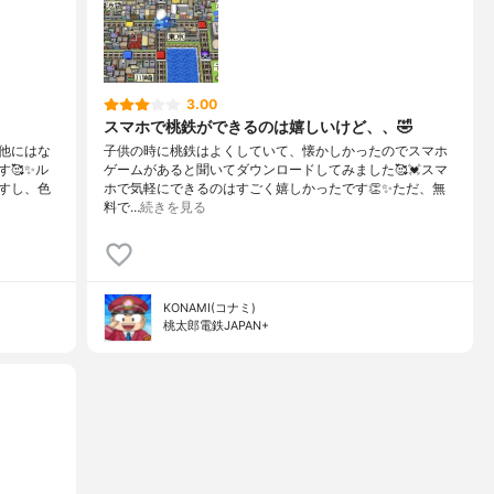
3.00
スマホで桃鉄ができるのは嬉しいけど、、🤣
他にはな
子供の時に桃鉄はよくしていて、懐かしかったのでスマホ
🥰✨ル
ゲームがあると聞いてダウンロードしてみました🥰💓スマ
すし、色
ホで気軽にできるのはすごく嬉しかったです👏✨ただ、無
料で…
続きを見る
KONAMI(コナミ)
桃太郎電鉄JAPAN+