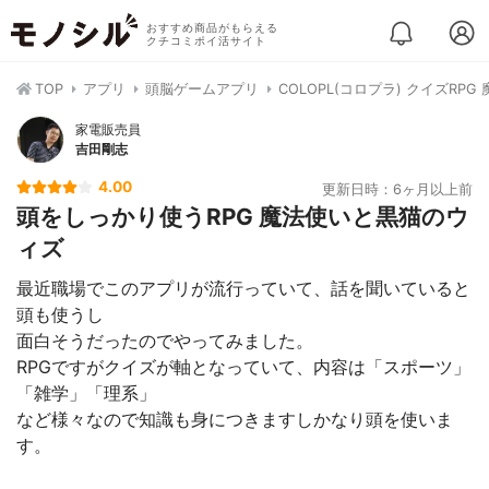
おすすめ商品がもらえる
クチコミポイ活サイト
TOP
アプリ
頭脳ゲームアプリ
COLOPL(コロプラ) クイズRP
家電販売員
吉田剛志
4.00
更新日時：6ヶ月以上前
頭をしっかり使うRPG 魔法使いと黒猫のウ
ィズ
最近職場でこのアプリが流行っていて、話を聞いていると
頭も使うし
面白そうだったのでやってみました。
RPGですがクイズが軸となっていて、内容は「スポーツ」
「雑学」「理系」
など様々なので知識も身につきますしかなり頭を使いま
す。