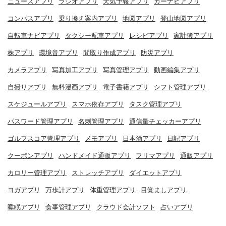
ニュースアプリ
ラジオアプリ
天気予報アプリ
カーナビアプリ
コンパスアプリ
乗り換え案内アプリ
地図アプリ
登山地図アプリ
自転車ナビアプリ
タクシー配車アプリ
レシピアプリ
家計簿アプリ
株アプリ
環境音アプリ
間取り作成アプリ
防災アプリ
カメラアプリ
写真加工アプリ
写真管理アプリ
動画編集アプリ
自撮りアプリ
無料漫画アプリ
電子書籍アプリ
シフト管理アプリ
スケジュールアプリ
スマホ依存アプリ
タスク管理アプリ
パスワード管理アプリ
名刺管理アプリ
通信量チェッカーアプリ
ゴルフスコア管理アプリ
メモアプリ
日本酒アプリ
日記アプリ
クーポンアプリ
ハンドメイド通販アプリ
フリマアプリ
通販アプリ
カロリー管理アプリ
ストレッチアプリ
ダイエットアプリ
ヨガアプリ
万歩計アプリ
体重管理アプリ
目覚ましアプリ
睡眠アプリ
食事管理アプリ
クラウド会計ソフト
占いアプリ