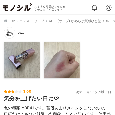
おすすめ商品がもらえる
クチコミポイ活サイト
TOP
コスメ
リップ
AUBE(オーブ) なめらか質感ひと塗り ルー
みん
3.00
更新日時：6ヶ月以上前
気分を上げたい日に♡
色の種類はBE41です。普段あまりメイクをしないので、
口紅だけでもひと味違った印象になると思います。使用感