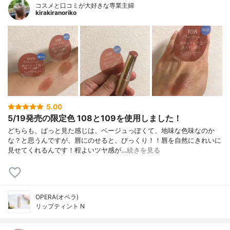
コスメと口コミが大好きな専業主婦
kirakiranoriko
5.00
5/19発売の限定色 108と109を使用しました！
どちらも、ぱっと見た感じは、ベージュっぽくて、地味な色味なのか
な？と思うんですが、唇にのせると、びっくり！！唇を自然にきれいに
見せてくれるんです！程よいツヤ感が…
続きを見る
OPERA(オペラ)
リップティント N