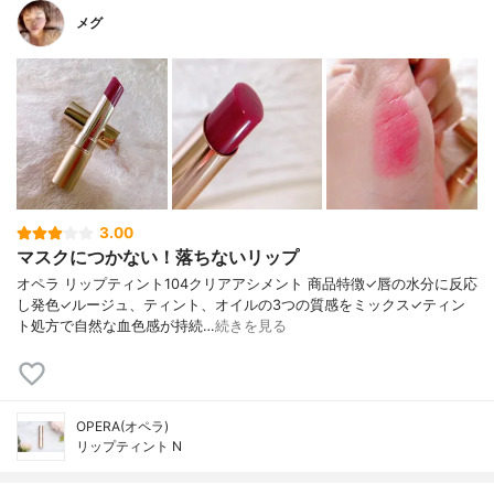
メグ
3.00
マスクにつかない！落ちないリップ
オペラ リップティント104クリアアシメント 商品特徴✓唇の水分に反応
し発色✓ルージュ、ティント、オイルの3つの質感をミックス✓ティン
ト処方で自然な血色感が持続…
続きを見る
OPERA(オペラ)
リップティント N