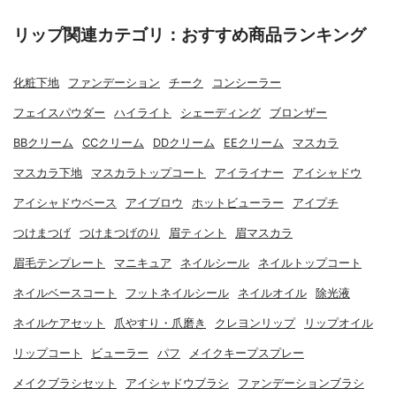
リップ関連カテゴリ：おすすめ商品ランキング
化粧下地
ファンデーション
チーク
コンシーラー
フェイスパウダー
ハイライト
シェーディング
ブロンザー
BBクリーム
CCクリーム
DDクリーム
EEクリーム
マスカラ
マスカラ下地
マスカラトップコート
アイライナー
アイシャドウ
アイシャドウベース
アイブロウ
ホットビューラー
アイプチ
つけまつげ
つけまつげのり
眉ティント
眉マスカラ
眉毛テンプレート
マニキュア
ネイルシール
ネイルトップコート
ネイルベースコート
フットネイルシール
ネイルオイル
除光液
ネイルケアセット
爪やすり・爪磨き
クレヨンリップ
リップオイル
リップコート
ビューラー
パフ
メイクキープスプレー
メイクブラシセット
アイシャドウブラシ
ファンデーションブラシ