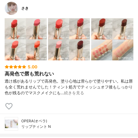
さき
5.00
高発色で唇も荒れない
透け感があるリップで高発色。塗り心地は滑らかで塗りやすい。 私は唇
も全く荒れませんでした！ ティント処方でティッシュオフ後もしっかり
色が残るのでマスクメイクにも…
続きを見る
OPERA(オペラ)
リップティント N