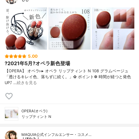
5.00
?2021年5月?オペラ新色登場
【OPERA】 オペラ▹▸ オペラ リップティント N 108 グラムベージュ
「透けるキレイ色、落ちずに続く。」✿ ポイント❁︎ 時間が経つと発色
UP⤴ …
続きを見る
OPERA(オペラ)
リップティント N
MAQUIA公式インフルエンサー・コスメ…
｜ほなみ｜