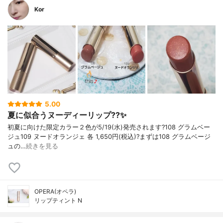
Kor
5.00
夏に似合うヌーディーリップ??✨
初夏に向けた限定カラー２色が5/19(水)発売されます?108 グラムベー
ジュ109 ヌードオランジェ 各 1,650円(税込)?まずは108 グラムベージ
ュの…
続きを見る
OPERA(オペラ)
リップティント N