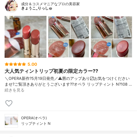
成分＆コスメマニアなプロの美容家
きょうこ_りっしゅ
5.00
大人気ティントリップ初夏の限定カラー??
＼OPERA新作?5月19日発売／ ⚠️唇のアップあり〼 お気をつけください
ませ? ご覧頂きありがとうございます? ?オペラ リップティント N ?108 …
続きを見る
OPERA(オペラ)
リップティント N