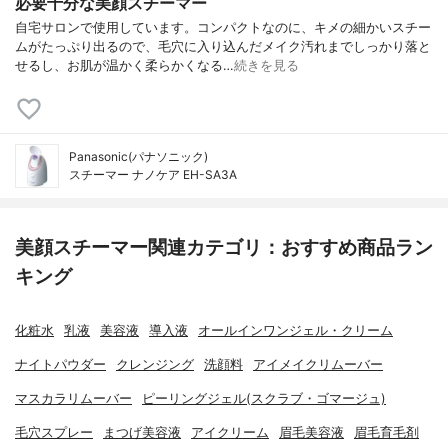
必要十分な美顔スチーマー
自宅サロンで使用しています。コンパクトなのに、キメの細かいスチー
ムがたっぷり出るので、毛穴に入り込んだメイク汚れまでしっかり落と
せるし、お肌が温かく柔らかくなる…
続きを見る
Panasonic(パナソニック)
スチーマー ナノケア EH-SA3A
美顔スチーマー関連カテゴリ：おすすめ商品ラン
キング
化粧水
乳液
美容液
導入液
オールインワンジェル・クリーム
ナイトパウダー
クレンジング
洗顔料
アイメイクリムーバー
マスカラリムーバー
ピーリングジェル(スクラブ・ゴマージュ)
毛穴スプレー
まつげ美容液
アイクリーム
眉毛美容液
眉毛育毛剤