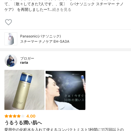
て、〔散々してきた?人です、、笑〕 《パナソニック スチーマー ナノ
ケア》 を再開しましたー?…
続きを見る
Panasonic(パナソニック)
スチーマー ナノケア EH-SA3A
ブロガー
raria
4.00
うるうる潤い肌へ
愛用中の化粧水を入れて使えるコンパクトミスト1秒間に11万回以上の