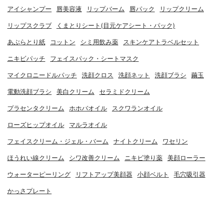
アイシャンプー
唇美容液
リップバーム
唇パック
リップクリーム
リップスクラブ
くまとりシート(目元ケアシート・パック)
あぶらとり紙
コットン
シミ用飲み薬
スキンケアトラベルセット
ニキビパッチ
フェイスパック・シートマスク
マイクロニードルパッチ
洗顔クロス
洗顔ネット
洗顔ブラシ
繭玉
電動洗顔ブラシ
美白クリーム
セラミドクリーム
プラセンタクリーム
ホホバオイル
スクワランオイル
ローズヒップオイル
マルラオイル
フェイスクリーム・ジェル・バーム
ナイトクリーム
ワセリン
ほうれい線クリーム
シワ改善クリーム
ニキビ塗り薬
美顔ローラー
ウォーターピーリング
リフトアップ美顔器
小顔ベルト
毛穴吸引器
かっさプレート