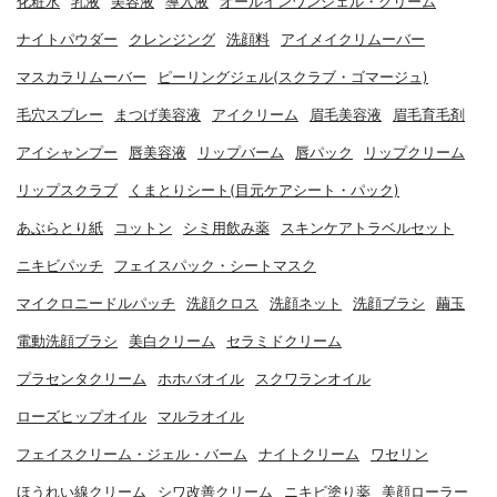
化粧水
乳液
美容液
導入液
オールインワンジェル・クリーム
ナイトパウダー
クレンジング
洗顔料
アイメイクリムーバー
マスカラリムーバー
ピーリングジェル(スクラブ・ゴマージュ)
毛穴スプレー
まつげ美容液
アイクリーム
眉毛美容液
眉毛育毛剤
アイシャンプー
唇美容液
リップバーム
唇パック
リップクリーム
リップスクラブ
くまとりシート(目元ケアシート・パック)
あぶらとり紙
コットン
シミ用飲み薬
スキンケアトラベルセット
ニキビパッチ
フェイスパック・シートマスク
マイクロニードルパッチ
洗顔クロス
洗顔ネット
洗顔ブラシ
繭玉
電動洗顔ブラシ
美白クリーム
セラミドクリーム
プラセンタクリーム
ホホバオイル
スクワランオイル
ローズヒップオイル
マルラオイル
フェイスクリーム・ジェル・バーム
ナイトクリーム
ワセリン
ほうれい線クリーム
シワ改善クリーム
ニキビ塗り薬
美顔ローラー