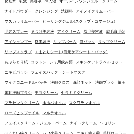
化粧水
乳液
美容液
導入液
オールインワンジェル・クリーム
ナイトパウダー
クレンジング
洗顔料
アイメイクリムーバー
マスカラリムーバー
ピーリングジェル(スクラブ・ゴマージュ)
毛穴スプレー
まつげ美容液
アイクリーム
眉毛美容液
眉毛育毛剤
アイシャンプー
唇美容液
リップバーム
唇パック
リップクリーム
リップスクラブ
くまとりシート(目元ケアシート・パック)
あぶらとり紙
コットン
シミ用飲み薬
スキンケアトラベルセット
ニキビパッチ
フェイスパック・シートマスク
マイクロニードルパッチ
洗顔クロス
洗顔ネット
洗顔ブラシ
繭玉
電動洗顔ブラシ
美白クリーム
セラミドクリーム
プラセンタクリーム
ホホバオイル
スクワランオイル
ローズヒップオイル
マルラオイル
フェイスクリーム・ジェル・バーム
ナイトクリーム
ワセリン
ほうれい線クリーム
シワ改善クリーム
ニキビ塗り薬
美顔ローラー