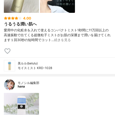
4.00
うるうる潤い肌へ
愛用中の化粧水を入れて使えるコンパクトミスト1秒間に11万回以上の
高速振動で出てくる超微粒子ミストがお肌の深層まで潤いを届けてくれ
ます１回30秒の短時間でコット…
続きを見る
美ルル(belulu)
モイスミスト KRD-1028
モノシル編集部
hana