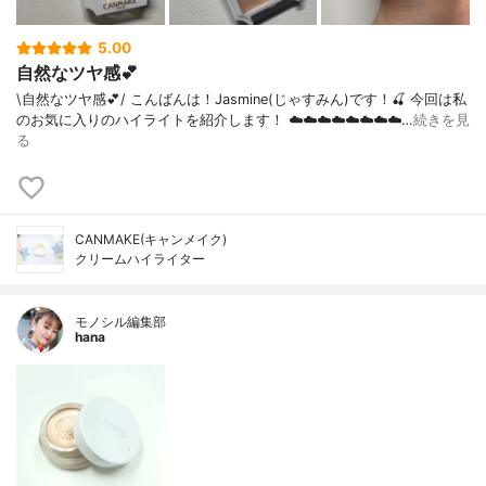
5.00
自然なツヤ感💕
\自然なツヤ感💕/ こんばんは！Jasmine(じゃすみん)です！🍒 今回は私
のお気に入りのハイライトを紹介します！ ☁️☁️☁️☁️☁️☁️☁️☁️…
続きを見
る
CANMAKE(キャンメイク)
クリームハイライター
モノシル編集部
hana