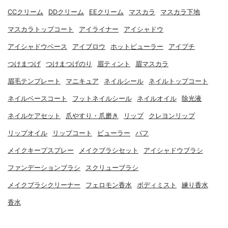
CCクリーム
DDクリーム
EEクリーム
マスカラ
マスカラ下地
マスカラトップコート
アイライナー
アイシャドウ
アイシャドウベース
アイブロウ
ホットビューラー
アイプチ
つけまつげ
つけまつげのり
眉ティント
眉マスカラ
眉毛テンプレート
マニキュア
ネイルシール
ネイルトップコート
ネイルベースコート
フットネイルシール
ネイルオイル
除光液
ネイルケアセット
爪やすり・爪磨き
リップ
クレヨンリップ
リップオイル
リップコート
ビューラー
パフ
メイクキープスプレー
メイクブラシセット
アイシャドウブラシ
ファンデーションブラシ
スクリューブラシ
メイクブラシクリーナー
フェロモン香水
ボディミスト
練り香水
香水