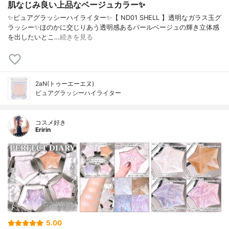
肌なじみ良い上品なベージュカラー✨️
✨️ピュアグラッシーハイライター✨️【 ND01 SHELL 】透明なガラス玉グ
ラッシー✨️ほのかに交じりあう透明感あるパールベージュの輝き立体感
を出したいとこ…
続きを見る
2aN(トゥーエーエヌ)
ピュアグラッシーハイライター
コスメ好き
Eririn
5.00