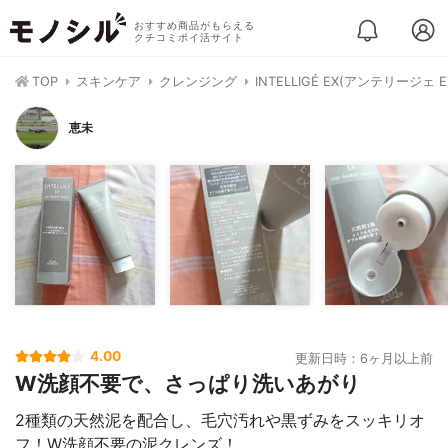
おすすめ商品がもらえる
クチコミポイ活サイト
TOP
スキンケア
クレンジング
INTELLIGÉ EX(アンテリージ
恵未
4.00
更新日時：6ヶ月以上前
W洗顔不要で、さっぱり洗いあがり
2種類の天然泥を配合し、毛穴汚れや黒ずみをスッキリオ
フ！W洗顔不要の泥クレンズ！