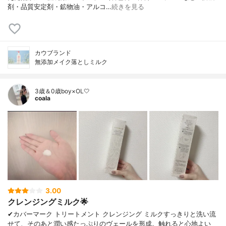
剤・品質安定剤・鉱物油・アルコ…
続きを見る
カウブランド
無添加メイク落としミルク
3歳＆0歳boy×OL🤍
coala
3.00
クレンジングミルク🌟
✔︎カバーマーク トリートメント クレンジング ミルクすっきりと洗い流
せて、そのあと潤い感たっぷりのヴェールを形成。触れると心地よい