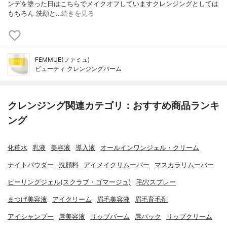
ンデを塗った日はこちらでメイクオフしていますクレンジングとしては
もちろん 洗顔と…
続きを見る
FEMMUE(ファミュ)
ビューティ クレンジングバーム
クレンジング関連カテゴリ：おすすめ商品ランキ
ング
化粧水
乳液
美容液
導入液
オールインワンジェル・クリーム
ナイトパウダー
洗顔料
アイメイクリムーバー
マスカラリムーバー
ピーリングジェル(スクラブ・ゴマージュ)
毛穴スプレー
まつげ美容液
アイクリーム
眉毛美容液
眉毛育毛剤
アイシャンプー
唇美容液
リップバーム
唇パック
リップクリーム