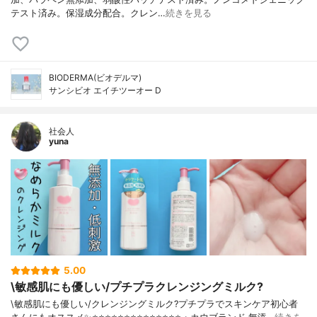
テスト済み。保湿成分配合。クレン…
続きを見る
BIODERMA(ビオデルマ)
サンシビオ エイチツーオー D
社会人
yuna
5.00
\敏感肌にも優しい/プチプラクレンジングミルク?
\敏感肌にも優しい/クレンジングミルク?プチプラでスキンケア初心者