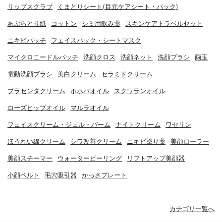
リップスクラブ
くまとりシート(目元ケアシート・パック)
あぶらとり紙
コットン
シミ用飲み薬
スキンケアトラベルセット
ニキビパッチ
フェイスパック・シートマスク
マイクロニードルパッチ
洗顔クロス
洗顔ネット
洗顔ブラシ
繭玉
電動洗顔ブラシ
美白クリーム
セラミドクリーム
プラセンタクリーム
ホホバオイル
スクワランオイル
ローズヒップオイル
マルラオイル
フェイスクリーム・ジェル・バーム
ナイトクリーム
ワセリン
ほうれい線クリーム
シワ改善クリーム
ニキビ塗り薬
美顔ローラー
美顔スチーマー
ウォーターピーリング
リフトアップ美顔器
小顔ベルト
毛穴吸引器
かっさプレート
カテゴリ一覧へ