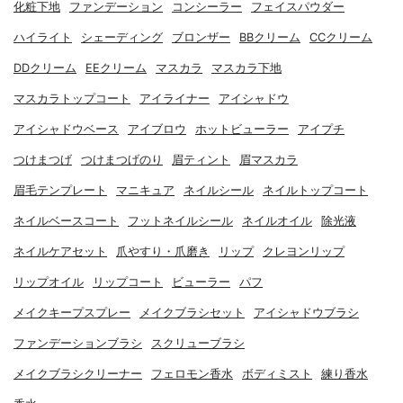
化粧下地
ファンデーション
コンシーラー
フェイスパウダー
ハイライト
シェーディング
ブロンザー
BBクリーム
CCクリーム
DDクリーム
EEクリーム
マスカラ
マスカラ下地
マスカラトップコート
アイライナー
アイシャドウ
アイシャドウベース
アイブロウ
ホットビューラー
アイプチ
つけまつげ
つけまつげのり
眉ティント
眉マスカラ
眉毛テンプレート
マニキュア
ネイルシール
ネイルトップコート
ネイルベースコート
フットネイルシール
ネイルオイル
除光液
ネイルケアセット
爪やすり・爪磨き
リップ
クレヨンリップ
リップオイル
リップコート
ビューラー
パフ
メイクキープスプレー
メイクブラシセット
アイシャドウブラシ
ファンデーションブラシ
スクリューブラシ
メイクブラシクリーナー
フェロモン香水
ボディミスト
練り香水