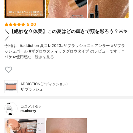
5.00
＼【絶妙な立体美】この夏はどの輝きで頬を彩ろう？☀️✨
／
今回は、#addiction 夏コレ2023#ザブラッシュニュアンサー #ザブラ
ッシュパール #ザグロウスティックグロウタイプ のレビューです！＊
パケや使用感な…
続きを見る
ADDICTION(アディクション)
ザ ブラッシュ
コスメオタク
m.cherry