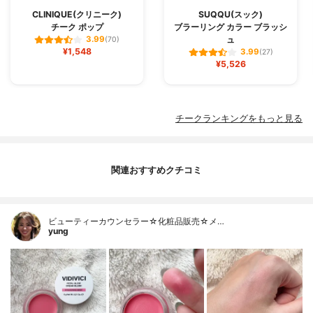
CLINIQUE(クリニーク)
SUQQU(スック)
チーク ポップ
ブラーリング カラー ブラッシ
ュ
3.99
(70)
¥1,548
3.99
(27)
¥5,526
チークランキングをもっと見る
関連おすすめクチコミ
ビューティーカウンセラー☆化粧品販売☆メ…
yung