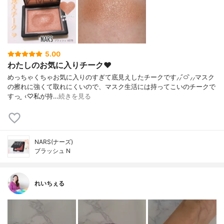
5.00
わたしのお気に入りチーク‪‪❤︎‬
めっちゃくちゃお気に入りのすぎて底見えしたチークです⸝⸝ ᷇࿀ ᷆⸝⸝マスク
の擦れに強くて取れにくいので、マスク生活には持ってこいのチークで
すっ ̫ ‹♡私が持…
続きを見る
NARS(ナーズ)
ブラッシュ N
れいちぇる