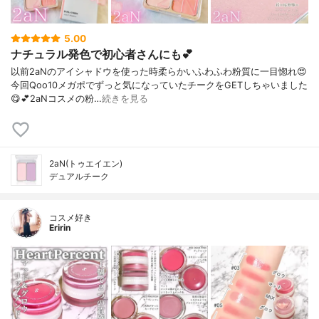
5.00
ナチュラル発色で初心者さんにも💕
以前2aNのアイシャドウを使った時柔らかいふわふわ粉質に一目惚れ😍⁡
今回Qoo10メガポでずっと気になっていたチークをGETしちゃいました
😋💕⁡2aNコスメの粉…
続きを見る
2aN(トゥエイエン)
デュアルチーク
コスメ好き
Eririn