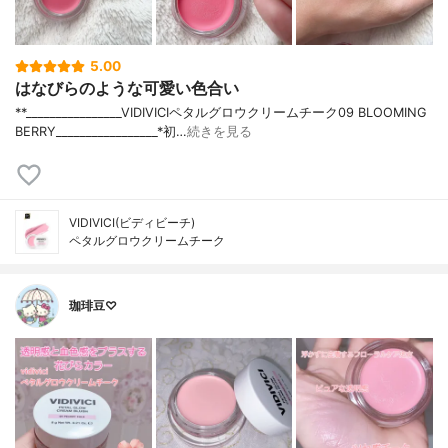
5.00
はなびらのような可愛い色合い
**⁡________________⁡⁡VIDIVICI⁡ペタルグロウクリームチーク09 BLOOMING
BERRY⁡_________________*初…
続きを見る
VIDIVICI(ビディビーチ)
ペタルグロウクリームチーク
珈琲豆♡