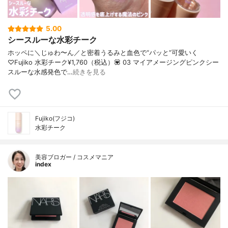
5.00
シースルーな水彩チーク
ホッペに＼じゅわ〜ん／と密着うるみと血色で“パッと”可愛いく
♡Fujiko 水彩チーク¥1,760（税込）💟 03 マイアメージングピンクシー
スルーな水感発色で…
続きを見る
Fujiko(フジコ)
水彩チーク
美容ブロガー / コスメマニア
index