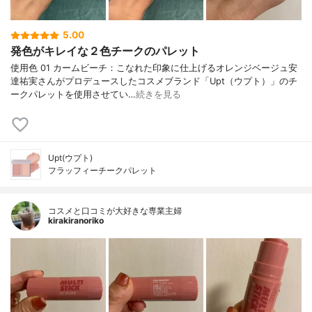
5.00
発色がキレイな２色チークのパレット
使用色 01 カームビーチ：こなれた印象に仕上げるオレンジベージュ安
達祐実さんがプロデュースしたコスメブランド「Upt（ウプト）」のチ
ークパレットを使用させてい…
続きを見る
Upt(ウプト)
フラッフィーチークパレット
コスメと口コミが大好きな専業主婦
kirakiranoriko