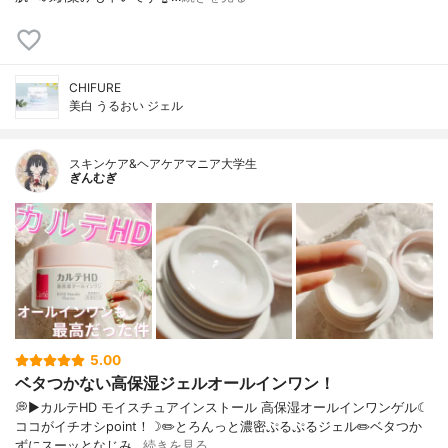
CHIFURE
美白 うるおい ジェル
スキンケア&ヘアケアマニア大学生
ぎんむぎ
5.00
ベタつかない高保湿ジェルオールインワン！
💭▶️カルテHD モイスチュアインストール 高保湿オールインワンゲル☾
ココがイチオシpoint！☽✏️とろんっと濃密ぷるぷるジェル✏️ベタつか
ずにスーッとなじみ…
続きを見る