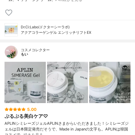
Dr.Ci:Labo(ドクターシーラボ)
アクアコラーゲンゲル エンリッチリフトEX
コスメコレクター
もい
5.00
ぷるぷる美白ケア♡
APLINシミレーズジェルAPLINさまからいただきました！シミレーズジ
ェルは日本限定発売だそうで、Made in Japanの文字も。APLINは韓国
コスメで…
続きを見る