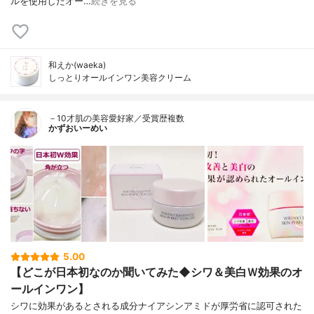
ルを使用したオー…
続きを見る
和えか(waeka)
しっとりオールインワン美容クリーム
－10才肌の美容愛好家／受賞歴複数
かずおいーめい
5.00
【どこが日本初なのか聞いてみた◆シワ＆美白Ｗ効果のオ
ールインワン】
シワに効果があるとされる成分ナイアシンアミドが厚労省に認可された