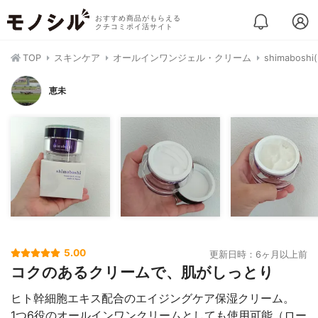
おすすめ商品がもらえる
クチコミポイ活サイト
TOP
スキンケア
オールインワンジェル・クリーム
shimabo
恵未
5.00
更新日時：6ヶ月以上前
コクのあるクリームで、肌がしっとり
ヒト幹細胞エキス配合のエイジングケア保湿クリーム。
1つ6役のオールインワンクリームとしても使用可能（ロー