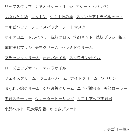
リップスクラブ
くまとりシート(目元ケアシート・パック)
あぶらとり紙
コットン
シミ用飲み薬
スキンケアトラベルセット
ニキビパッチ
フェイスパック・シートマスク
マイクロニードルパッチ
洗顔クロス
洗顔ネット
洗顔ブラシ
繭玉
電動洗顔ブラシ
美白クリーム
セラミドクリーム
プラセンタクリーム
ホホバオイル
スクワランオイル
ローズヒップオイル
マルラオイル
フェイスクリーム・ジェル・バーム
ナイトクリーム
ワセリン
ほうれい線クリーム
シワ改善クリーム
ニキビ塗り薬
美顔ローラー
美顔スチーマー
ウォーターピーリング
リフトアップ美顔器
小顔ベルト
毛穴吸引器
かっさプレート
カテゴリ一覧へ