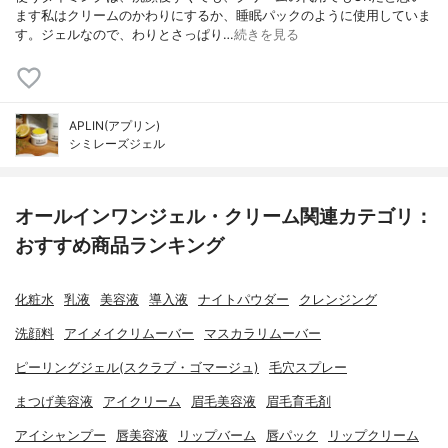
ます私はクリームのかわりにするか、睡眠パックのように使用していま
す。ジェルなので、わりとさっぱり…
続きを見る
APLIN(アプリン)
シミレーズジェル
オールインワンジェル・クリーム関連カテゴリ：
おすすめ商品ランキング
化粧水
乳液
美容液
導入液
ナイトパウダー
クレンジング
洗顔料
アイメイクリムーバー
マスカラリムーバー
ピーリングジェル(スクラブ・ゴマージュ)
毛穴スプレー
まつげ美容液
アイクリーム
眉毛美容液
眉毛育毛剤
アイシャンプー
唇美容液
リップバーム
唇パック
リップクリーム