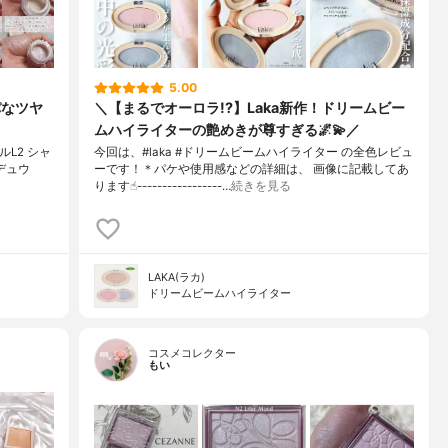
5.00
パなツヤ
＼【まるでオーロラ!?】Laka新作！ドリームビー
ムハイライターの艶めきが尊すぎる🌌💫／
ルL2 シャ
今回は、#laka #ドリームビームハイライター の全色レビュ
デュウ
ーです！＊パケや使用感などの詳細は、 画像に記載してあ
ります☝︎-----------------…
続きを見る
LAKA(ラカ)
ドリームビームハイライター
コスメコレクター
もい