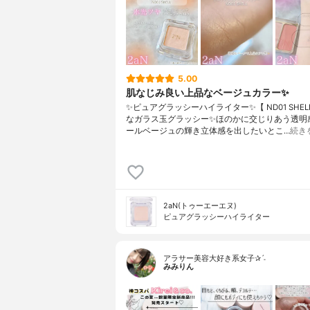
5.00
肌なじみ良い上品なベージュカラー✨️
✨️ピュアグラッシーハイライター✨️【 ND01 SHEL
なガラス玉グラッシー✨️ほのかに交じりあう透明
ールベージュの輝き立体感を出したいとこ…
続き
2aN(トゥーエーエヌ)
ピュアグラッシーハイライター
アラサー美容大好き系女子✰ˊ˗
みみりん