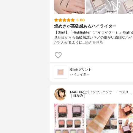
5.00
煌めきが高級感あるハイライター
【Glint】「Highlighter（ハイライター）」@glint__o
見た目からも高級感漂いキメの細かい繊細なハイ
だとわかるように…
続きを見る
Glint(グリント)
ハイライター
MAQUIA公式インフルエンサー・コスメ…
｜ほなみ｜