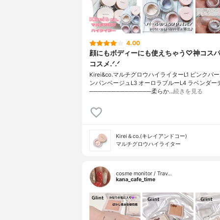
4.00
顔にもボディーにも使えちゃう♡神コス
コスメ.ᐟ.ᐟ
Kirei&co.マルチグロウハイライターL1 ピンクパー
ンパンベージュL3 オーロラブルーL4 ラベンダー
──────────────柔らか…
続きを見る
Kirei＆co.(キレイアンドコー)
マルチグロウハイライター
cosme monitor / Trav…
kana_cafe_time