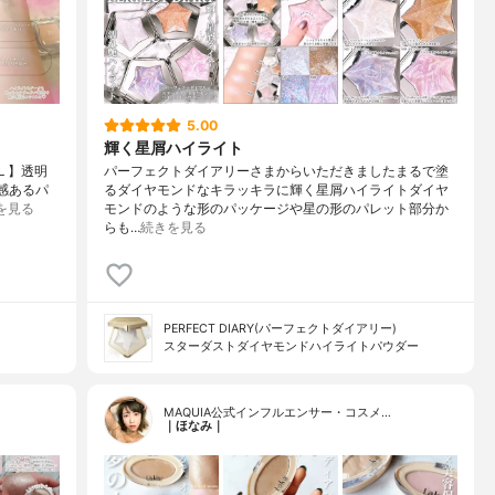
5.00
輝く星屑ハイライト
L 】透明
パーフェクトダイアリーさまからいただきましたまるで塗
感あるパ
るダイヤモンドなキラッキラに輝く星屑ハイライトダイヤ
を見る
モンドのような形のパッケージや星の形のパレット部分か
らも…
続きを見る
PERFECT DIARY(パーフェクトダイアリー)
スターダストダイヤモンドハイライトパウダー
MAQUIA公式インフルエンサー・コスメ…
｜ほなみ｜