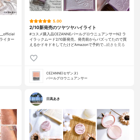
5.00
2/10新発売のツヤツヤハイライト
fficial
#コスメ購入品CEZANNEパールグロウニュアンサーN2 ラ
ライター
イラックムード2/10新発売。発売前からバズってたので買
えるかドキドキしてたけどAmazonで予約で…
続きを見る
CEZANNE(セザンヌ)
パールグロウニュアンサー
日高あき