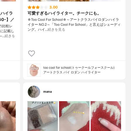
3.00
級ハイラ
可愛すぎるハイライター。チークにも。
0-】／
☆Too Cool For School☆～アートクラスバイロダンハイラ
イター NO.2～「Too Cool For School」と言えばシェーディ
達の比較レ
ング。ハイ…
続きを見る
像に記載し
—…
続きを
too cool for school(トゥークールフォースクール)
アートクラス バイ ロダン ハイライター
mana