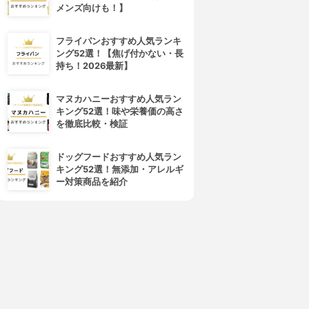
メンズ向けも！】
laura mercier(ローラ メルシ
M・A・C(マック)
エ)
ミネラライズ スキンフィニッ
フライパンおすすめ人気ランキ
マットラディアンス ベイクド
シュ
ング52選！【焦げ付かない・長
パウダー ハイライト
3.90
(64)
持ち！2026最新】
3.90
¥4,620
(22)
¥3,900
マヌカハニーおすすめ人気ラン
キング52選！味や栄養価の高さ
を徹底比較・検証
ドッグフードおすすめ人気ラン
キング52選！無添加・アレルギ
ー対策商品を紹介