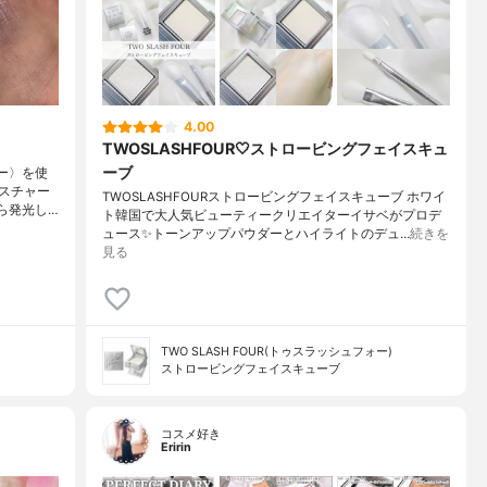
4.00
TWOSLASHFOUR🤍ストロービングフェイスキュ
ーブ
ダー〉を使
スチャー
TWOSLASHFOURストロービングフェイスキューブ ホワイ
ら発光し…
ト韓国で大人気ビューティークリエイターイサベがプロデ
ュース✨トーンアップパウダーとハイライトのデュ…
続きを
見る
TWO SLASH FOUR(トゥスラッシュフォー)
ストロービングフェイスキューブ
コスメ好き
Eririn