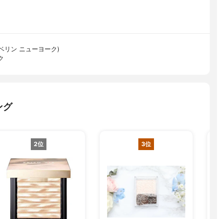
(メイベリン ニューヨーク)
ク
ング
2位
3位