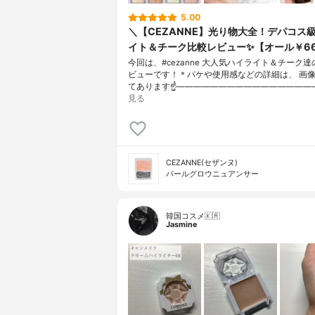
5.00
＼【CEZANNE】光り物大全！デパコス
イト＆チーク比較レビュー✨【オール￥66
今回は、#cezanne 大人気ハイライト＆チーク
ビューです！＊パケや使用感などの詳細は、 画
てあります☝————————————————
見る
CEZANNE(セザンヌ)
パールグロウニュアンサー
韓国コスメ🇰🇷
Jasmine