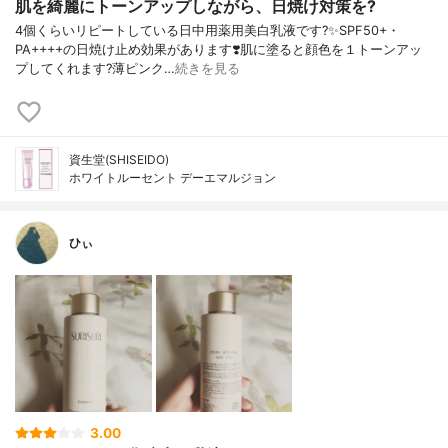
肌を綺麗にトーンアップしながら、日焼け対策を?
4個くらいリピートしている日中用薬用美白乳液です?✨SPF50+・
PA++++の日焼け止め効果があります❣️肌に塗ると顔色を１トーンアッ
プしてくれます?薄ピンク…
続きを見る
資生堂(SHISEIDO)
ホワイトルーセント デーエマルジョン
ひぃ
3.00