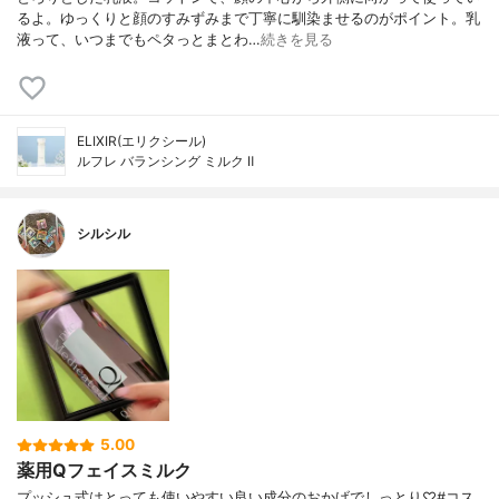
るよ。ゆっくりと顔のすみずみまで丁寧に馴染ませるのがポイント。乳
液って、いつまでもペタっとまとわ…
続きを見る
ELIXIR(エリクシール)
ルフレ バランシング ミルク Ⅱ
シルシル
5.00
薬用Qフェイスミルク
プッシュ式はとっても使いやすい良い成分のおかげでしっとり♡#コス