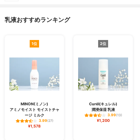
乳液おすすめランキング
1位
2位
MINON(ミノン)
Curél(キュレル)
アミノモイスト モイストチャ
潤浸保湿 乳液
ージ ミルク
3.99
(13)
¥1,200
3.99
(27)
¥1,578