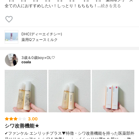
全ての人におすすめしたい！しっとり！もちもち！…
続きを見る
DHC(ディーエイチシー)
薬用Qフェースミルク
3歳＆0歳boy×OL🤍
coala
3.00
シワ改善機能★
✔︎ファンケル エンリッチプラス▼特徴・シワ改善機能を持った医薬部外