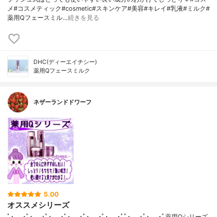
メ#コスメティック#cosmetic#スキンケア#美容#キレイ#乳液#ミルク#
薬用Qフェースミル…
続きを見る
DHC(ディーエイチシー)
薬用Qフェースミルク
ネザーランドドワーフ
5.00
オススメシリーズ
ﾟ･｡.｡･ﾟ･｡.｡･ﾟ･｡.｡･ﾟ･｡.｡･ﾟ･｡.｡･ﾟ･｡.｡･ﾟﾟ･｡.｡･ﾟ･｡.｡･ﾟ薬用Qシリーズ