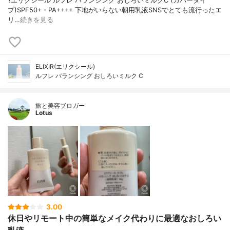
?エリクシール ルフレ バランシング おしろいミルクC (カバータイ
プ)SPF50+・PA++++ 下地がいらない朝用乳液SNSでとても流行ったエ
リ…
続きを見る
ELIXIR(エリクシール)
ルフレ バランシング おしろいミルク C
旅と美容ブロガー
Lotus
3.00
休日やリモート中の簡単なメイク代わりに最適なおしろい