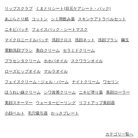
リップスクラブ
くまとりシート(目元ケアシート・パック)
あぶらとり紙
コットン
シミ用飲み薬
スキンケアトラベルセット
ニキビパッチ
フェイスパック・シートマスク
マイクロニードルパッチ
洗顔クロス
洗顔ネット
洗顔ブラシ
繭玉
電動洗顔ブラシ
美白クリーム
セラミドクリーム
プラセンタクリーム
ホホバオイル
スクワランオイル
ローズヒップオイル
マルラオイル
フェイスクリーム・ジェル・バーム
ナイトクリーム
ワセリン
ほうれい線クリーム
シワ改善クリーム
ニキビ塗り薬
美顔ローラー
美顔スチーマー
ウォーターピーリング
リフトアップ美顔器
小顔ベルト
毛穴吸引器
かっさプレート
カテゴリ一覧へ