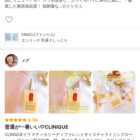
品にリニューアル！ シワを改善し、ふっくらハリに満ちた肌に。・徹
底した無添加品質！ 低刺激な…
続きを見る
FANCL(ファンケル)
エンリッチ 乳液 II しっとり
メグ
5.00
普通が一番いい♡CLINIQUE
CLINIQUEドラマティカリーディファレントモイスチャライジングロー