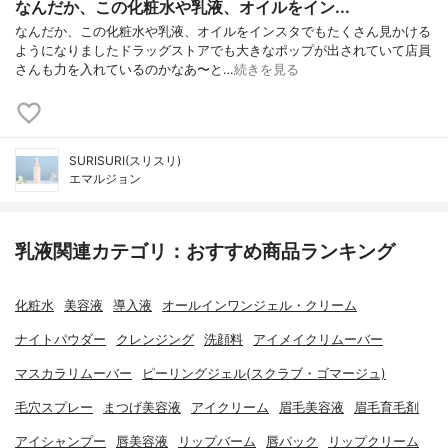
なんだか、この化粧水や乳液、オイルをイン...
なんだか、この化粧水や乳液、オイルをインスタでもたくさん見かける
ようになりましたドラッグストアでも大きなポップが出されていて店員
さんも力を入れているのかなあ〜と…
続きを見る
SURISURI(スリスリ)
エマルジョン
乳液関連カテゴリ：おすすめ商品ランキング
化粧水
美容液
導入液
オールインワンジェル・クリーム
ナイトパウダー
クレンジング
洗顔料
アイメイクリムーバー
マスカラリムーバー
ピーリングジェル(スクラブ・ゴマージュ)
毛穴スプレー
まつげ美容液
アイクリーム
眉毛美容液
眉毛育毛剤
アイシャンプー
唇美容液
リップバーム
唇パック
リップクリーム