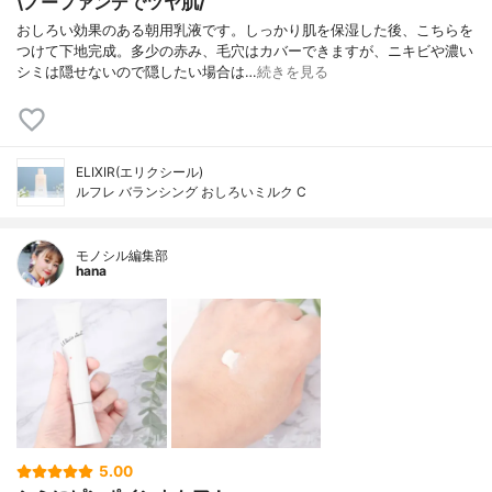
\ノーファンデでツヤ肌/
おしろい効果のある朝用乳液です。しっかり肌を保湿した後、こちらを
つけて下地完成。多少の赤み、毛穴はカバーできますが、ニキビや濃い
シミは隠せないので隠したい場合は…
続きを見る
ELIXIR(エリクシール)
ルフレ バランシング おしろいミルク C
モノシル編集部
hana
5.00