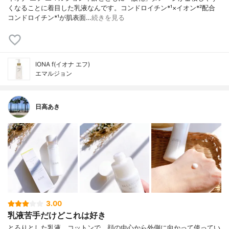
くなることに着目した乳液なんです。コンドロイチン*¹×イオン*²配合
コンドロイチン*¹が肌表面…
続きを見る
IONA f(イオナ エフ)
エマルジョン
日高あき
3.00
乳液苦手だけどこれは好き
とろりとした乳液。コットンで、顔の中心から外側に向かって使ってい