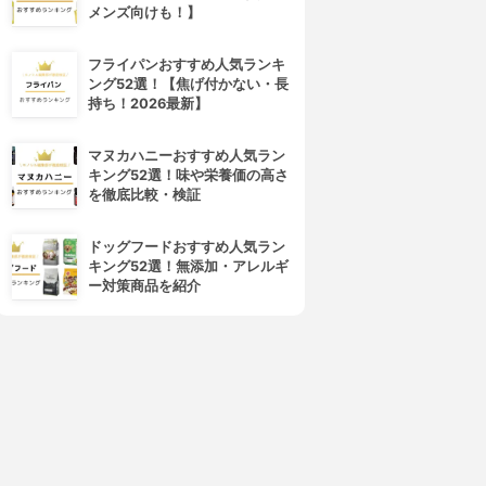
メンズ向けも！】
フライパンおすすめ人気ランキ
ング52選！【焦げ付かない・長
持ち！2026最新】
マヌカハニーおすすめ人気ラン
4位
5位
キング52選！味や栄養価の高さ
を徹底比較・検証
ドッグフードおすすめ人気ラン
キング52選！無添加・アレルギ
ー対策商品を紹介
LUCIA(ルチア)
menina joue(メニーナ ジュー)
ノヴェルモイ 薬用・育毛ミニ
アグロウアイズ まつ毛・まゆ
エッセンス
毛美容液
3.85
3.84
(2)
¥2,050
¥8,250