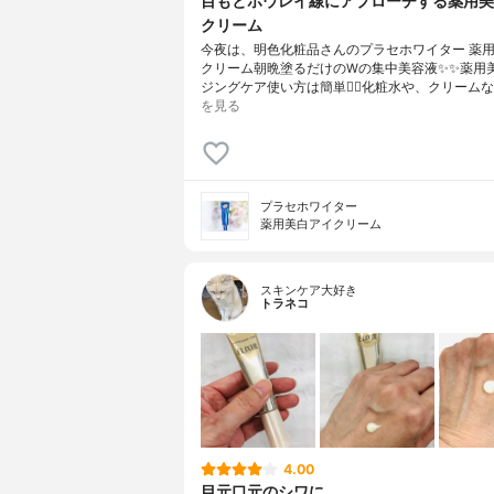
目もとホウレイ線にアプローチする薬用美
クリーム
今夜は、明色化粧品さんのプラセホワイター 薬
クリーム朝晩塗るだけのWの集中美容液✨✨薬用
ジングケア使い方は簡単🙆‍♀️化粧水や、クリーム
を見る
プラセホワイター
薬用美白アイクリーム
スキンケア大好き
トラネコ
4.00
目元口元のシワに