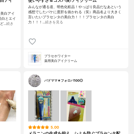
白アイ
使いやすさ＆コスパ良!アイクリーム
みんなが通る道、明色化粧品！やっぱり良品だなあという
感想でしたパケに度肝を抜かれる（笑）商品名より大きく
用美白アイ
言いたいプラセンタの美白力！！！プラセンタの美白
美白とエイ
力！！！…
続きを見る
など…
続き
プラセホワイター
薬用美白アイクリーム
バドママ★フォロバ100◎
5.00
メラニンの生成を抑え、シミを防ぐプラセンタ配