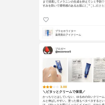
まで浸透してメラニンの生成を抑えてシミ予防🤍
すみを防いで透明感のあるお肌に( ´͈ ᐜ `͈ )…
続きを
プラセホワイター
薬用美白アイクリーム
ブロガー
@eccoroco5
3.00
＼ピタッとクリームで保湿／
かっちりとはしていない、ゆるめの白いクリーム
ルと伸ばしやすい。塗った後もベタベタするとい
は、ぴたっとお肌にくっつくイメージ。だから皮