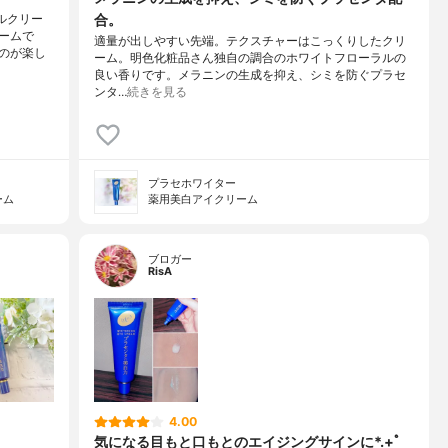
合。
ルクリー
ームで
適量が出しやすい先端。テクスチャーはこっくりしたクリ
のが楽し
ーム。明色化粧品さん独自の調合のホワイトフローラルの
良い香りです。メラニンの生成を抑え、シミを防ぐプラセ
ンタ…
続きを見る
プラセホワイター
ーム
薬用美白アイクリーム
ブロガー
RisA
4.00
気になる目もと口もとのエイジングサインに*.+ﾟ