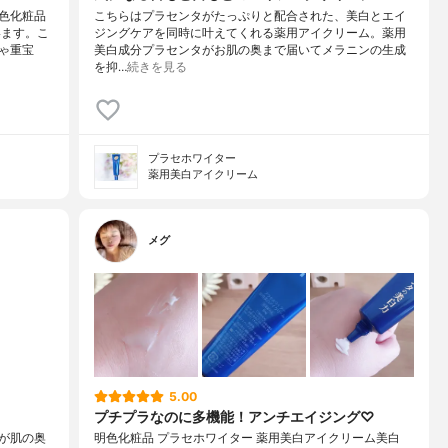
色化粧品
こちらはプラセンタがたっぷりと配合された、美白とエイ
います。こ
ジングケアを同時に叶えてくれる薬用アイクリーム。薬用
ゃ重宝
美白成分プラセンタがお肌の奥まで届いてメラニンの生成
を抑…
続きを見る
プラセホワイター
薬用美白アイクリーム
メグ
5.00
プチプラなのに多機能！アンチエイジング♡
が肌の奥
明色化粧品 プラセホワイター 薬用美白アイクリーム美白