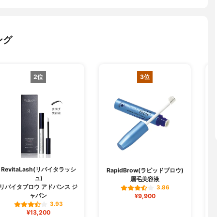
ング
2位
3位
RevitaLash(リバイタラッシ
RapidBrow(ラピッドブロウ)
ュ)
眉毛美容液
リバイタブロウ アドバンス ジ
3.86
ャパン
¥9,900
3.93
¥13,200