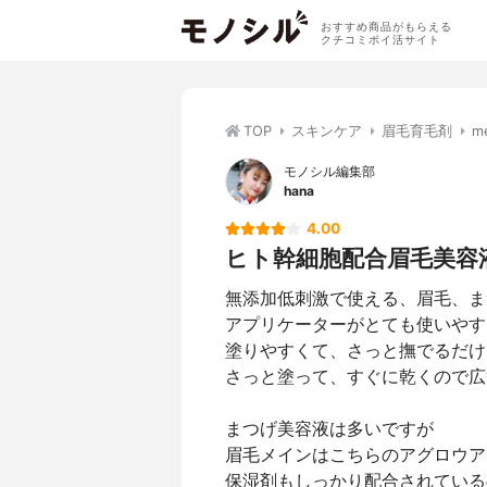
おすすめ商品がもらえる
クチコミポイ活サイト
TOP
スキンケア
眉毛育毛剤
m
モノシル編集部
hana
4.00
ヒト幹細胞配合眉毛美容
無添加低刺激で使える、眉毛、ま
アプリケーターがとても使いやす
塗りやすくて、さっと撫でるだけ
さっと塗って、すぐに乾くので広
まつげ美容液は多いですが
眉毛メインはこちらのアグロウア
保湿剤もしっかり配合されている