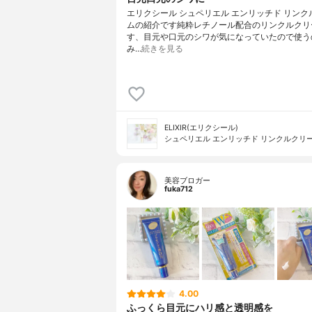
エリクシール シュペリエル エンリッチド リンク
ムの紹介です純粋レチノール配合のリンクルクリ
す、目元や口元のシワが気になっていたので使う
み…
続きを見る
ELIXIR(エリクシール)
シュペリエル エンリッチド リンクルクリ
美容ブロガー
fuka712
4.00
ふっくら目元にハリ感と透明感を