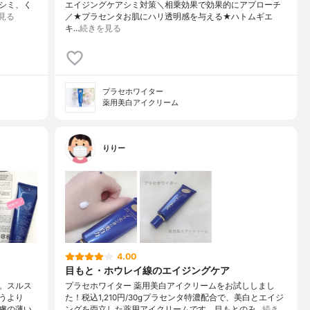
シミ、く
エイジングケアシミ対策＼相乗効果で効果的にアプローチ
見る
／★プラセンタお肌にハリ透明感を与える★ハトムギエ
キ…
続きを見る
プラセホワイター
薬用美白アイクリーム
りりー
4.00
目もと・ホウレイ線のエイジングケア
。スルス
プラセホワイター 薬用美白アイクリームをお試ししまし
うより
た！税込1,210円/30gプラセンタ特濃配合で、美白とエイジ
膚の薄い
ングを両立した薬用アイクリームです。目もとのみ…
続き