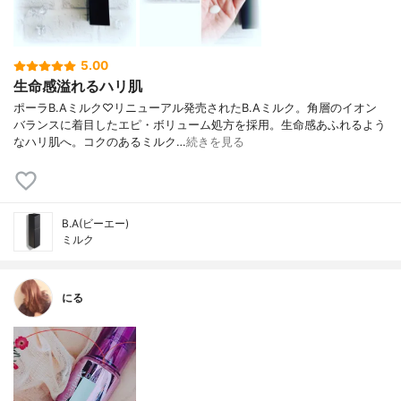
5.00
生命感溢れるハリ肌
ポーラB.Aミルク♡リニューアル発売されたB.Aミルク。角層のイオン
バランスに着目したエピ・ボリューム処方を採用。生命感あふれるよう
なハリ肌へ。コクのあるミルク…
続きを見る
B.A(ビーエー)
ミルク
にる