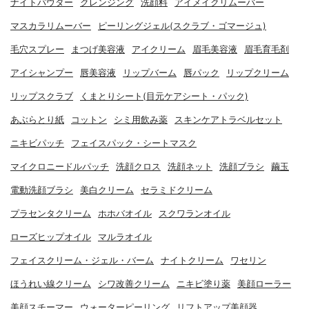
ナイトパウダー
クレンジング
洗顔料
アイメイクリムーバー
マスカラリムーバー
ピーリングジェル(スクラブ・ゴマージュ)
毛穴スプレー
まつげ美容液
アイクリーム
眉毛美容液
眉毛育毛剤
アイシャンプー
唇美容液
リップバーム
唇パック
リップクリーム
リップスクラブ
くまとりシート(目元ケアシート・パック)
あぶらとり紙
コットン
シミ用飲み薬
スキンケアトラベルセット
ニキビパッチ
フェイスパック・シートマスク
マイクロニードルパッチ
洗顔クロス
洗顔ネット
洗顔ブラシ
繭玉
電動洗顔ブラシ
美白クリーム
セラミドクリーム
プラセンタクリーム
ホホバオイル
スクワランオイル
ローズヒップオイル
マルラオイル
フェイスクリーム・ジェル・バーム
ナイトクリーム
ワセリン
ほうれい線クリーム
シワ改善クリーム
ニキビ塗り薬
美顔ローラー
美顔スチーマー
ウォーターピーリング
リフトアップ美顔器