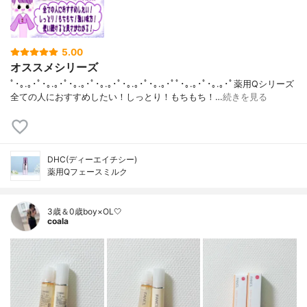
5.00
オススメシリーズ
ﾟ･｡.｡･ﾟ･｡.｡･ﾟ･｡.｡･ﾟ･｡.｡･ﾟ･｡.｡･ﾟ･｡.｡･ﾟﾟ･｡.｡･ﾟ･｡.｡･ﾟ薬用Qシリーズ
全ての人におすすめしたい！しっとり！もちもち！…
続きを見る
DHC(ディーエイチシー)
薬用Qフェースミルク
3歳＆0歳boy×OL🤍
coala