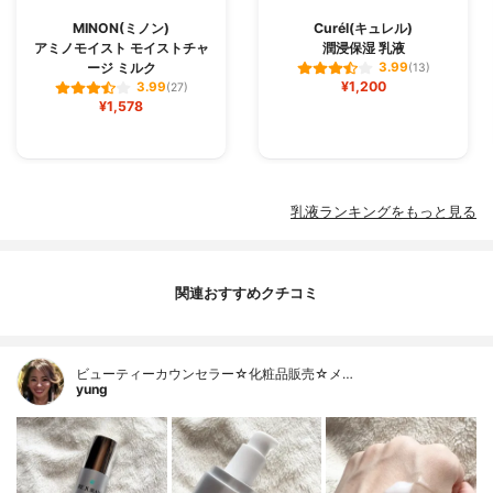
MINON(ミノン)
Curél(キュレル)
アミノモイスト モイストチャ
潤浸保湿 乳液
ージ ミルク
3.99
(13)
¥1,200
3.99
(27)
¥1,578
乳液ランキングをもっと見る
関連おすすめクチコミ
ビューティーカウンセラー☆化粧品販売☆メ…
yung