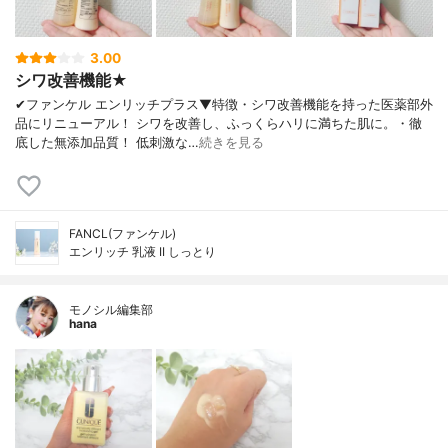
3.00
シワ改善機能★
✔︎ファンケル エンリッチプラス▼特徴・シワ改善機能を持った医薬部外
品にリニューアル！ シワを改善し、ふっくらハリに満ちた肌に。・徹
底した無添加品質！ 低刺激な…
続きを見る
FANCL(ファンケル)
エンリッチ 乳液 II しっとり
モノシル編集部
hana