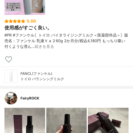
5.00
使用感がすごく良い。
#PR #ファンケル〘トイロ バイタライジングミルク＜医薬部外品＞〙販
売名：ファンケル 乳液Ｖａ２60g 2か月分/税込4,180円 もっちり吸い
付くような澄ん…
続きを見る
FANCL(ファンケル)
トイロ バランシングミルク
FairyROCK