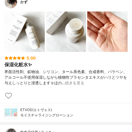
かず
5.00
保湿化粧水✨
界面活性剤、鉱物油、シリコン、タール系色素、合成香料、パラベン、
アルコール不使用保湿しながら植物性プラセンタエキスがハリとツヤを
与えしっとりと浸透します☺︎ほの…
続きを見る
ETVOS(エトヴォス)
モイスチャライジングローション