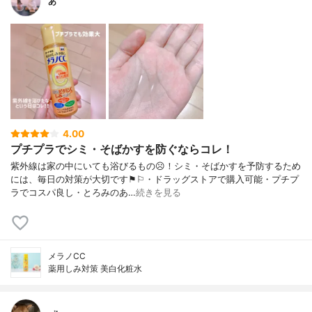
あ
4.00
プチプラでシミ・そばかすを防ぐならコレ！
紫外線は家の中にいても浴びるもの☹︎！シミ・そばかすを予防するため
には、毎日の対策が大切です⚑︎⚐︎・ドラッグストアで購入可能・プチプ
ラでコスパ良し・とろみのあ…
続きを見る
メラノCC
薬用しみ対策 美白化粧水