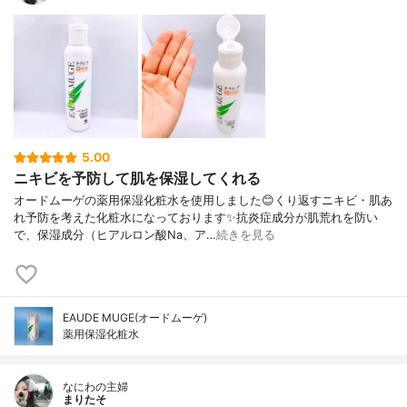
5.00
ニキビを予防して肌を保湿してくれる
オードムーゲの薬用保湿化粧水を使用しました😊くり返すニキビ・肌あ
れ予防を考えた化粧水になっております✨抗炎症成分が肌荒れを防い
で、保湿成分（ヒアルロン酸Na、ア…
続きを見る
EAUDE MUGE(オードムーゲ)
薬用保湿化粧水
なにわの主婦
まりたそ