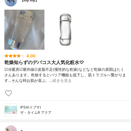
【my my】
4.00
乾燥知らずのデパコス大人気化粧水♡
☑︎冷暖房☑︎紫外線☑︎皮脂不足(慢性的な乾燥)などなど乾燥の原因はたく
さんあります。乾燥するとバリア機能も低下し、肌トラブルへ繋がりま
す…そんな時お肌が喜ぶ、…
続きを見る
IPSA(イプサ)
ザ・タイムR アクア