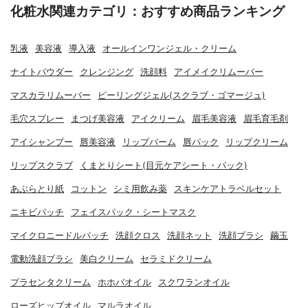
化粧水関連カテゴリ：おすすめ商品ランキング
乳液
美容液
導入液
オールインワンジェル・クリーム
ナイトパウダー
クレンジング
洗顔料
アイメイクリムーバー
マスカラリムーバー
ピーリングジェル(スクラブ・ゴマージュ)
毛穴スプレー
まつげ美容液
アイクリーム
眉毛美容液
眉毛育毛剤
アイシャンプー
唇美容液
リップバーム
唇パック
リップクリーム
リップスクラブ
くまとりシート(目元ケアシート・パック)
あぶらとり紙
コットン
シミ用飲み薬
スキンケアトラベルセット
ニキビパッチ
フェイスパック・シートマスク
マイクロニードルパッチ
洗顔クロス
洗顔ネット
洗顔ブラシ
繭玉
電動洗顔ブラシ
美白クリーム
セラミドクリーム
プラセンタクリーム
ホホバオイル
スクワランオイル
ローズヒップオイル
マルラオイル