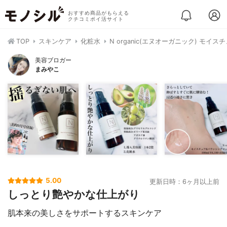
おすすめ商品がもらえる
クチコミポイ活サイト
TOP
スキンケア
化粧水
N organic(エヌオーガニック) モイ
美容ブロガー
まみやこ
5.00
更新日時：6ヶ月以上前
しっとり艶やかな仕上がり
肌本来の美しさをサポートするスキンケア