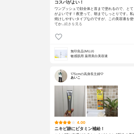
コスパがよい！
ワンプッシュで顔全体と首まで塗れるので、とて
がよいです！夜塗って、朝までしっとりです。私
焼けしやすいタイプなのですが、この美容液を使
てか…
続きを見る
無印良品(MUJI)
敏感肌用 薬用美白美容液
175cmの高身長主婦♡
あいこ
4.00
ニキビ跡にビタミン補給！