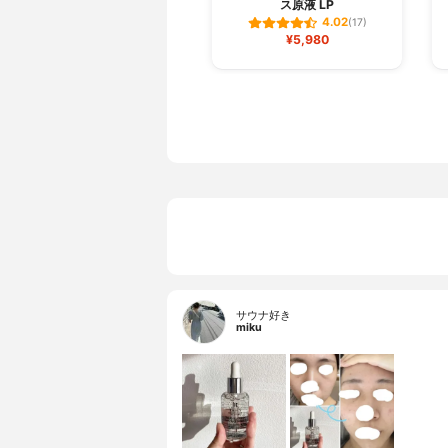
ス原液 LP
4.02
(17)
¥5,980
サウナ好き
miku