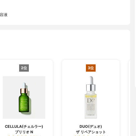
美容液
2位
3位
CELLULA(チェルラー)
DUO(デュオ)
ブリリオ N
ザ リペアショット
フ