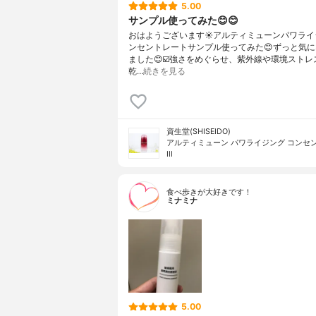
5.00
サンプル使ってみた😊😊
おはようございます☀アルティミューンパワライ
ンセントレートサンプル使ってみた😊ずっと気
ました😊☑️強さをめぐらせ、紫外線や環境ストレ
乾…
続きを見る
資生堂(SHISEIDO)
アルティミューン パワライジング コンセ
III
食べ歩きが大好きです！
ミナミナ
5.00