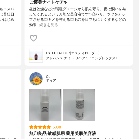
ご褒美ナイトケア✨
もコスパ
昼は乾燥などの環境ダメージから肌を守り、夜は潤いを与
は普段日
えてくれるという万能な美容液です✨◎ハリ、ツヤをアッ
いはじめ
プさせる◎キメを整える◎毛穴を目立ちにくくするなどの
効果…
続きを見る
ESTEE LAUDER(エスティローダー)
アドバンス ナイト リペア SR コンプレックスⅡ
OL
ティア
5.00
無印良品 敏感肌用 薬用美肌美容液