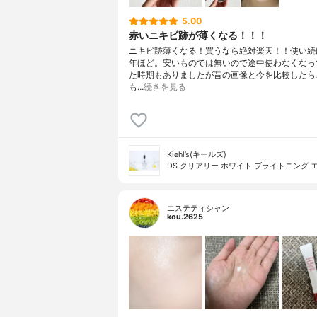
5.00
赤いニキビ跡が薄くなる！！！
ニキビ跡薄くなる！買うなら絶対楽天！！使い続
年ほど。安いものでは無いので途中使わなくなっ
た時期もありましたが昔の画像と今を比較したら
も…
続きを見る
Kiehl’s(キールズ)
DS クリアリー ホワイト ブライトニング 
エステティシャン
kou.2625