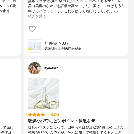
容液で、気
無印良品 敏感肌用 薬用美肌シリーズ3部作！あるサイトの
タミンC化
美白美容のなかでも評価が高めでした。実は、これはもう5
が出来
年ぐらい使ってます。これを使って気になっていた、小…
続きを見る
無印良品(MUJI)
敏感肌用 薬用美白美容液
Kyaorio?
4.00
乾燥小ジワにピンポイント保湿を❤️
けで気に
暖房やマスクによって、日中お肌は乾燥状態?特に私は頬の
を全て終え
乾燥がひどいのですが、それに加えて乾燥してくると目の