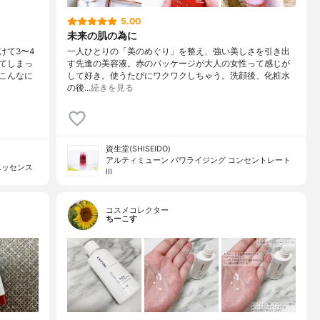
5.00
未来の肌の為に
けて3〜4
一人ひとりの「美のめぐり」を整え、強い美しさを引き出
てしまっ
す先進の美容液。赤のパッケージが大人の女性って感じが
こんなに
して好き。使うたびにワクワクしちゃう。洗顔後、化粧水
の後…
続きを見る
資生堂(SHISEIDO)
アルティミューン パワライジング コンセントレート
エッセンス
III
コスメコレクター
ちーこす