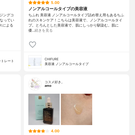
5.00
ノンアルコールタイプの美容液
ジングコ
ちふれ 美容液 ノンアルコールタイプ詰め替え用もあるちふ
になってい
れのスキンケア！こちらは美容液で、ノンアルコールタイ
スによる
プ。とろんとした美容液で、肌にしっかり馴染む。肌に
優…
続きを見る
CHIFURE
ントレート
美容液 ノンアルコールタイプ
コスメ好き。
amo
4.00