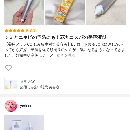
5.00
シミとニキビの予防にも！花丸コスパの美容液◎
【薬用メラノCC しみ集中対策美容液】by ロート製薬30代にさしかか
ってから妊娠、出産を経て頬周りのシミが、気になるようになってきま
した。妊娠中や産後はノーメ…
続きを見る
メラノCC
薬用しみ集中対策 美容液
ymkxx