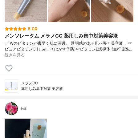
5.00
メンソレータム メラノCC 薬用しみ集中対策美容液
˗ˏˋ Wのビタミンが素早く肌に浸透。 透明感のある肌へ導く美容液 ˎˊ˗☞
ピュアビタミンC (しみ、そばかす予防)☞ビタミンE誘導体 (血行促進…
続きを見る
メラノCC
薬用しみ集中対策 美容液
hiii