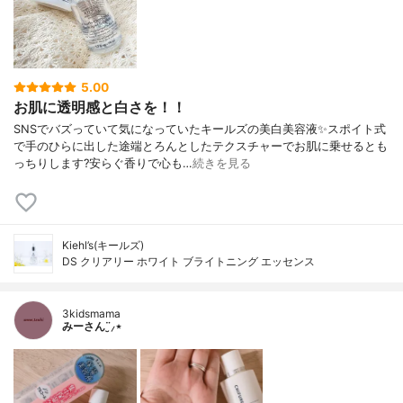
5.00
お肌に透明感と白さを！！
SNSでバズっていて気になっていたキールズの美白美容液✨スポイト式
で手のひらに出した途端とろんとしたテクスチャーでお肌に乗せるとも
っちりします?安らぐ香りで心も…
続きを見る
Kiehl’s(キールズ)
DS クリアリー ホワイト ブライトニング エッセンス
3kidsmama
みーさん¨̮⸝⋆