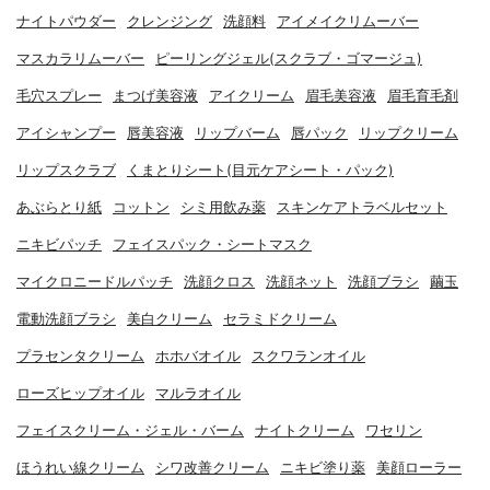
ナイトパウダー
クレンジング
洗顔料
アイメイクリムーバー
マスカラリムーバー
ピーリングジェル(スクラブ・ゴマージュ)
毛穴スプレー
まつげ美容液
アイクリーム
眉毛美容液
眉毛育毛剤
アイシャンプー
唇美容液
リップバーム
唇パック
リップクリーム
リップスクラブ
くまとりシート(目元ケアシート・パック)
あぶらとり紙
コットン
シミ用飲み薬
スキンケアトラベルセット
ニキビパッチ
フェイスパック・シートマスク
マイクロニードルパッチ
洗顔クロス
洗顔ネット
洗顔ブラシ
繭玉
電動洗顔ブラシ
美白クリーム
セラミドクリーム
プラセンタクリーム
ホホバオイル
スクワランオイル
ローズヒップオイル
マルラオイル
フェイスクリーム・ジェル・バーム
ナイトクリーム
ワセリン
ほうれい線クリーム
シワ改善クリーム
ニキビ塗り薬
美顔ローラー