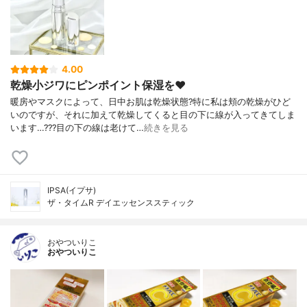
4.00
乾燥小ジワにピンポイント保湿を❤️
暖房やマスクによって、日中お肌は乾燥状態?特に私は頬の乾燥がひど
いのですが、それに加えて乾燥してくると目の下に線が入ってきてしま
います…???目の下の線は老けて…
続きを見る
IPSA(イプサ)
ザ・タイムR デイエッセンススティック
おやついりこ
おやついりこ