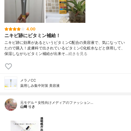
4.00
ニキビ跡にビタミン補給！
ニキビ跡に効果があるというビタミンC配合の美容液で、気になってい
たので購入！皮膚科で出されているビタミンC化粧水などと併用して、
保湿しながらビタミン補給が出来そ…
続きを見る
メラノCC
薬用しみ集中対策 美容液
元モデル＊女性向けメディアのファッション…
山﨑 りさ