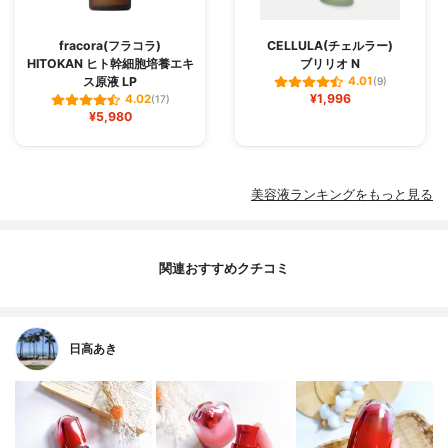
fracora(フラコラ)
CELLULA(チェルラー)
HITOKAN ヒト幹細胞培養エキ
ブリリオ N
ス原液 LP
4.01
(9)
¥1,996
4.02
(17)
¥5,980
美容液ランキングをもっと見る
関連おすすめクチコミ
日高あき