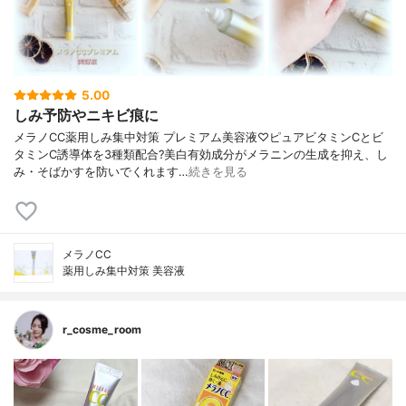
5.00
しみ予防やニキビ痕に
メラノCC薬用しみ集中対策 プレミアム美容液♡ピュアビタミンCとビ
タミンC誘導体を3種類配合?美白有効成分がメラニンの生成を抑え、し
み・そばかすを防いでくれます…
続きを見る
メラノCC
薬用しみ集中対策 美容液
r_cosme_room