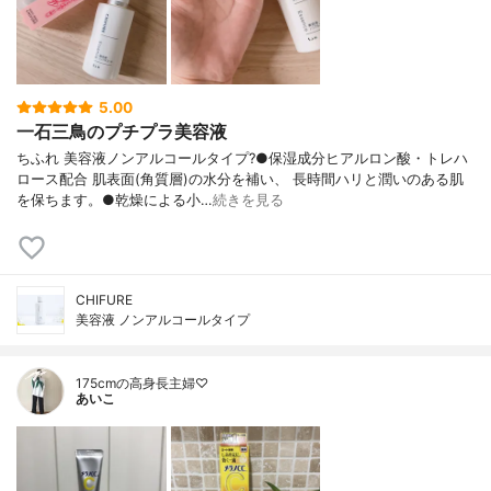
5.00
一石三鳥のプチプラ美容液
ちふれ 美容液ノンアルコールタイプ?●保湿成分ヒアルロン酸・トレハ
ロース配合 肌表面(角質層)の水分を補い、 長時間ハリと潤いのある肌
を保ちます。●乾燥による小…
続きを見る
CHIFURE
美容液 ノンアルコールタイプ
175cmの高身長主婦♡
あいこ