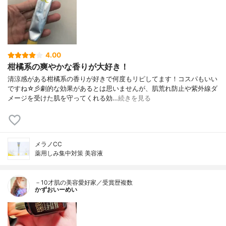
4.00
柑橘系の爽やかな香りが大好き！
清涼感がある柑橘系の香りが好きで何度もリピしてます！コスパもいい
ですね☆彡劇的な効果があるとは思いませんが、肌荒れ防止や紫外線ダ
メージを受けた肌を守ってくれる効…
続きを見る
メラノCC
薬用しみ集中対策 美容液
－10才肌の美容愛好家／受賞歴複数
かずおいーめい