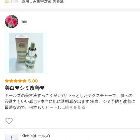
薬用しみ集中対策 美容液
hiii
5.00
美白❤️シミ改善❤️
キールズの美容液すっごく良い?サラッとしたテクスチャーで、肌への
浸透力もいい感じ✨本当に肌に透明感が出ます❗️美白、シミ予防と改善に
最適なので、何本もリピートし…
続きを見る
Kiehl’s(キールズ)