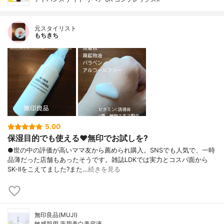
元スタイリスト
もちきち
5.00
保湿目的でも使える♥️無印でお試しを?
●世の中の評価が高いママ友から薦められ購入。SNSでも人気で、一時
品薄だった店舗もあったそうです。雑誌LDKでは実力とコスパ面から
SK-IIをこえてました?また…
続きを見る
無印良品(MUJI)
敏感肌用 薬用美白美容液