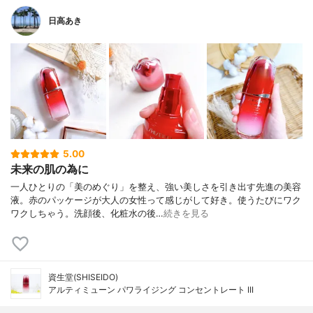
日高あき
5.00
未来の肌の為に
一人ひとりの「美のめぐり」を整え、強い美しさを引き出す先進の美容
液。赤のパッケージが大人の女性って感じがして好き。使うたびにワク
ワクしちゃう。洗顔後、化粧水の後…
続きを見る
資生堂(SHISEIDO)
アルティミューン パワライジング コンセントレート III