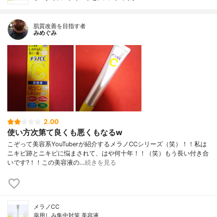
肌質改善を目指す者
みめぐみ
2.00
使い方次第て良くも悪くもなるw
こぞって美容系YouTuberが紹介するメラノCCシリーズ（笑）！！私は
ニキビ跡とニキビに悩まされて、はや何十年！！（笑）もう長い付き合
いです?！！この美容液の…
続きを見る
メラノCC
薬用しみ集中対策 美容液