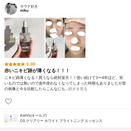
サウナ好き
miku
5.00
赤いニキビ跡が薄くなる！！！
ニキビ跡薄くなる！買うなら絶対楽天！！使い続けて3〜4年ほど。安
いものでは無いので途中使わなくなってしまった時期もありましたが昔
の画像と今を比較したらこんなにも…
続きを見る
Kiehl’s(キールズ)
DS クリアリー ホワイト ブライトニング エッセンス