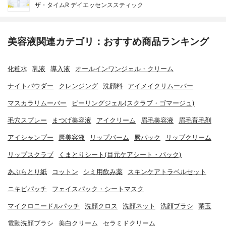
ザ・タイムR デイエッセンススティック
美容液関連カテゴリ：おすすめ商品ランキング
化粧水
乳液
導入液
オールインワンジェル・クリーム
ナイトパウダー
クレンジング
洗顔料
アイメイクリムーバー
マスカラリムーバー
ピーリングジェル(スクラブ・ゴマージュ)
毛穴スプレー
まつげ美容液
アイクリーム
眉毛美容液
眉毛育毛剤
アイシャンプー
唇美容液
リップバーム
唇パック
リップクリーム
リップスクラブ
くまとりシート(目元ケアシート・パック)
あぶらとり紙
コットン
シミ用飲み薬
スキンケアトラベルセット
ニキビパッチ
フェイスパック・シートマスク
マイクロニードルパッチ
洗顔クロス
洗顔ネット
洗顔ブラシ
繭玉
電動洗顔ブラシ
美白クリーム
セラミドクリーム