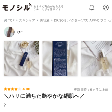
おすすめ商品がもらえる
クチコミポイ活サイト
TOP
スキンケア
美容液
DR.SOIE(ドクターソワ) APP-C フラ 
ぴこ
4.00
更新日時：6ヶ月以上前
＼ハリに満ちた艶やかな絹肌へ／
?