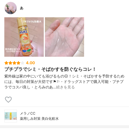
あ
4.00
プチプラでシミ・そばかすを防ぐならコレ！
紫外線は家の中にいても浴びるもの☹︎！シミ・そばかすを予防するため
には、毎日の対策が大切です⚑︎⚐︎・ドラッグストアで購入可能・プチプ
ラでコスパ良し・とろみのあ…
続きを見る
メラノCC
薬用しみ対策 美白化粧水