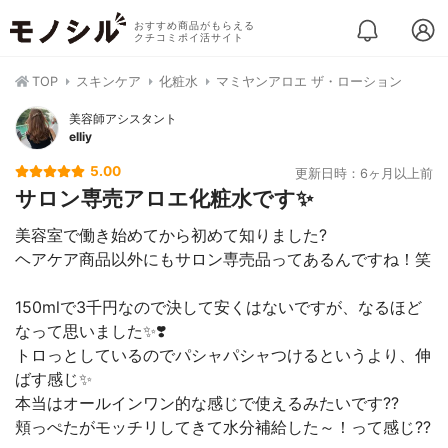
おすすめ商品がもらえる
クチコミポイ活サイト
TOP
スキンケア
化粧水
マミヤンアロエ ザ・ローション
美容師アシスタント
elliy
5.00
更新日時：6ヶ月以上前
サロン専売アロエ化粧水です✨
美容室で働き始めてから初めて知りました?
ヘアケア商品以外にもサロン専売品ってあるんですね！笑
150mlで3千円なので決して安くはないですが、なるほど
なって思いました✨❣️
トロっとしているのでパシャパシャつけるというより、伸
ばす感じ✨
本当はオールインワン的な感じで使えるみたいです??
頬っぺたがモッチリしてきて水分補給した～！って感じ??