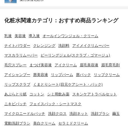
化粧水関連カテゴリ：おすすめ商品ランキング
乳液
美容液
導入液
オールインワンジェル・クリーム
ナイトパウダー
クレンジング
洗顔料
アイメイクリムーバー
マスカラリムーバー
ピーリングジェル(スクラブ・ゴマージュ)
毛穴スプレー
まつげ美容液
アイクリーム
眉毛美容液
眉毛育毛剤
アイシャンプー
唇美容液
リップバーム
唇パック
リップクリーム
リップスクラブ
くまとりシート(目元ケアシート・パック)
あぶらとり紙
コットン
シミ用飲み薬
スキンケアトラベルセット
ニキビパッチ
フェイスパック・シートマスク
マイクロニードルパッチ
洗顔クロス
洗顔ネット
洗顔ブラシ
繭玉
電動洗顔ブラシ
美白クリーム
セラミドクリーム