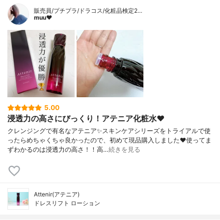
販売員/プチプラ/ドラコス/化粧品検定2…
muu❤︎
5.00
浸透力の高さにびっくり！アテニア化粧水❤️
クレンジングで有名なアテニア✨スキンケアシリーズをトライアルで使
ったらめちゃくちゃ良かったので、初めて現品購入しました❤️使ってま
ずわかるのは浸透力の高さ！！高…
続きを見る
Attenir(アテニア)
ドレスリフト ローション