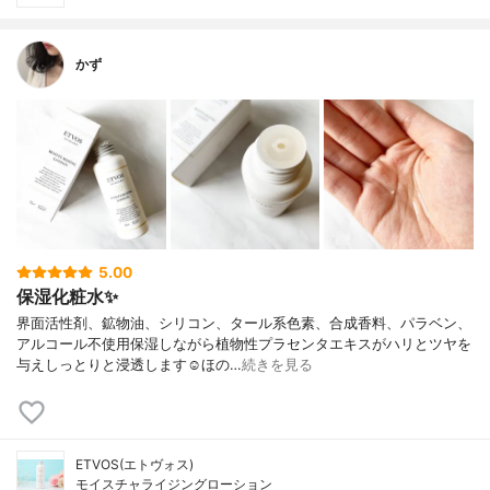
かず
5.00
保湿化粧水✨
界面活性剤、鉱物油、シリコン、タール系色素、合成香料、パラベン、
アルコール不使用保湿しながら植物性プラセンタエキスがハリとツヤを
与えしっとりと浸透します☺︎ほの…
続きを見る
ETVOS(エトヴォス)
モイスチャライジングローション