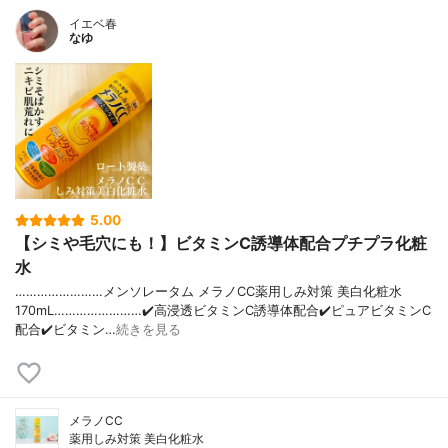
イエベ春
なゆ
5.00
【シミや毛穴にも！】ビタミンC誘導体配合プチプラ化粧
水
……………………メンソレータム メラノCC薬用しみ対策 美白化粧水
170mL……………………✔️高浸透ビタミンC誘導体配合✔️ピュアビタミンC
配合✔️ビタミン…
続きを見る
メラノCC
薬用しみ対策 美白化粧水