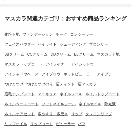
マスカラ関連カテゴリ：おすすめ商品ランキング
化粧下地
ファンデーション
チーク
コンシーラー
フェイスパウダー
ハイライト
シェーディング
ブロンザー
BBクリーム
CCクリーム
DDクリーム
EEクリーム
マスカラ下地
マスカラトップコート
アイライナー
アイシャドウ
アイシャドウベース
アイブロウ
ホットビューラー
アイプチ
つけまつげ
つけまつげのり
眉ティント
眉マスカラ
眉毛テンプレート
マニキュア
ネイルシール
ネイルトップコート
ネイルベースコート
フットネイルシール
ネイルオイル
除光液
ネイルケアセット
爪やすり・爪磨き
リップ
クレヨンリップ
リップオイル
リップコート
ビューラー
パフ