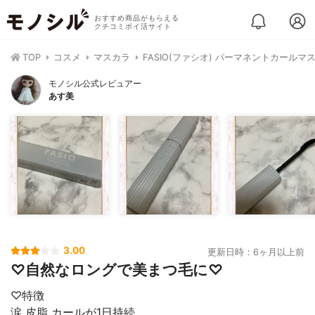
おすすめ商品がもらえる
クチコミポイ活サイト
TOP
コスメ
マスカラ
FASIO(ファシオ) パーマネントカールマ
モノシル公式レビュアー
あす美
3.00
更新日時：6ヶ月以上前
♡自然なロングで美まつ毛に♡
♡特徴
涙 皮脂 カールが1日持続