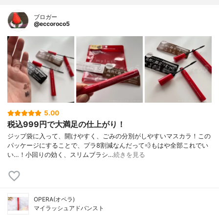
ブロガー
@eccoroco5
5.00
税込999円で大満足の仕上がり！
ジップ袋に入って、開けやすく、ごみの分別がしやすいマスカラ！この
パッケージにすることで、プラ8割減なんだって💨もはや全部これでい
い…！小回りの効く、スリムブラシ…
続きを見る
OPERA(オペラ)
マイラッシュアドバンスト