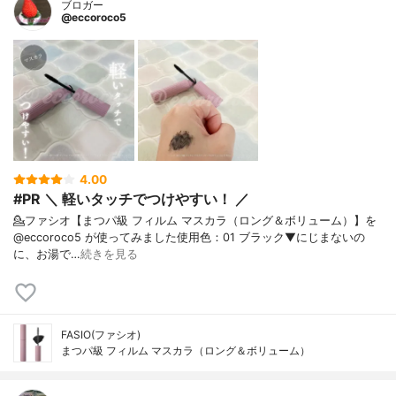
ブロガー
@eccoroco5
4.00
#PR ＼ 軽いタッチでつけやすい！ ／
💁ファシオ【まつパ級 フィルム マスカラ（ロング＆ボリューム）】を
@eccoroco5 が使ってみました⁡使用色：01 ブラック⁡⁡▼⁡⁡にじまないの
に、お湯で…
続きを見る
FASIO(ファシオ)
まつパ級 フィルム マスカラ（ロング＆ボリューム）