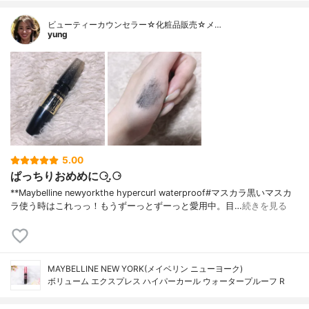
ビューティーカウンセラー☆化粧品販売☆メ…
yung
5.00
ぱっちりおめめに⚆.̮⚆
**Maybelline newyorkthe hypercurl waterproof#マスカラ⁡黒いマスカ
ラ使う時はこれっっ！もうずーっとずーっと愛用中。目…
続きを見る
MAYBELLINE NEW YORK(メイベリン ニューヨーク)
ボリューム エクスプレス ハイパーカール ウォータープルーフ R