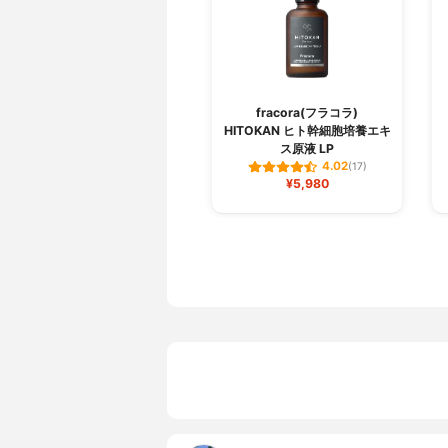
fracora(フラコラ)
HITOKAN ヒト幹細胞培養エキ
ス原液 LP
4.02
(17)
¥5,980