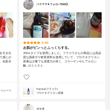
バドママ★フォロバ100◎
5.00
お肌がピンっとふっくらする。
を引き出
30mLタイプを使用しました。フラコラさんの商品には高品
て感じが
質な国産サケ軟骨原料を使用していて、プロテオグリカン
、化粧水
原液は少量でも浸透力が高く、コラーゲンやヒアルロン
酸…
続きを見る
fracora(フラコラ)
ントレート
プロテオグリカン原液
グク子