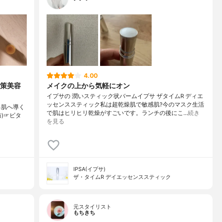
4.00
対策美容
メイクの上から気軽にオン
イプサの 潤いスティック状バームイプサ ザタイムR ディエ
ッセンススティック私は超乾燥肌で敏感肌?今のマスク生活
る肌へ導く
で肌はヒリヒリ乾燥がすごいです。ランチの後にこ…
続き
防)☞ビタ
を見る
IPSA(イプサ)
ザ・タイムR デイエッセンススティック
元スタイリスト
もちきち