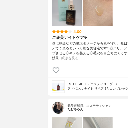
4.00
ご褒美ナイトケア✨
昼は乾燥などの環境ダメージから肌を守り、夜は
えてくれるという万能な美容液です✨◎ハリ、ツ
プさせる◎キメを整える◎毛穴を目立ちにくくす
効果…
続きを見る
ESTEE LAUDER(エスティローダー)
アドバンス ナイト リペア SR コンプレック
元美容部員、エステティシャン
たむちゃん