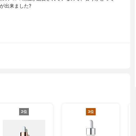
゙出来ました?
2位
3位