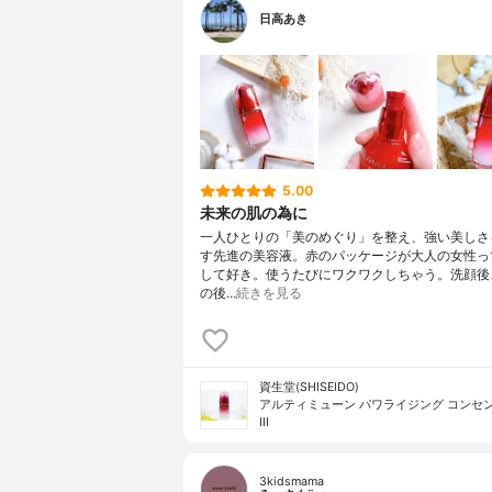
日高あき
5.00
未来の肌の為に
一人ひとりの「美のめぐり」を整え、強い美しさ
す先進の美容液。赤のパッケージが大人の女性っ
して好き。使うたびにワクワクしちゃう。洗顔後
の後…
続きを見る
資生堂(SHISEIDO)
アルティミューン パワライジング コンセ
III
3kidsmama