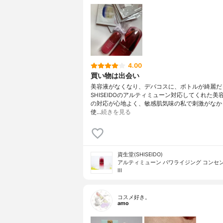
4.00
買い物は出会い
美容液がなくなり、デバコスに、ボトルが綺麗だ
SHISEIDOのアルティミューン対応してくれた美
の対応が心地よく、敏感肌気味の私で刺激がなか
使…
続きを見る
資生堂(SHISEIDO)
アルティミューン パワライジング コンセ
III
コスメ好き。
amo