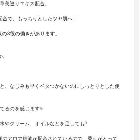
本草美巡りエキス配合。
配合で、もっちりとしたツヤ肌へ！
液の3役の働きがあります。
か。
せると、なじみも早くベタつかないのにしっとりとした使
てるのを感じます✨
粧水やクリーム、オイルなどを足しても?
類のアロマ精油が配合されているので、香りがとって