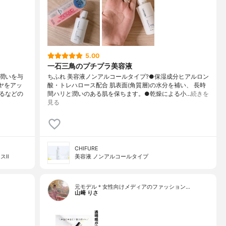
5.00
一石三鳥のプチプラ美容液
潤いを与
ちふれ 美容液ノンアルコールタイプ?●保湿成分ヒアルロン
ヤをアッ
酸・トレハロース配合 肌表面(角質層)の水分を補い、 長時
るなどの
間ハリと潤いのある肌を保ちます。●乾燥による小…
続きを
見る
CHIFURE
スⅡ
美容液 ノンアルコールタイプ
元モデル＊女性向けメディアのファッション…
山﨑 りさ