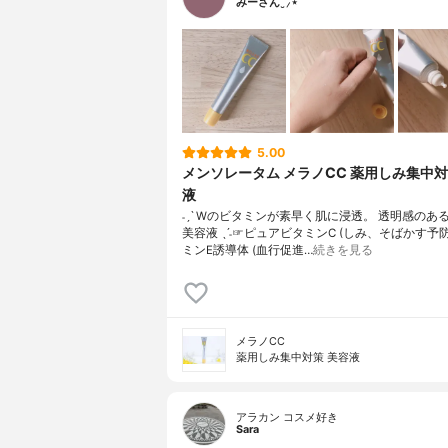
みーさん¨̮⸝⋆
5.00
メンソレータム メラノCC 薬用しみ集中
液
˗ˏˋ Wのビタミンが素早く肌に浸透。 透明感のあ
美容液 ˎˊ˗☞ピュアビタミンC (しみ、そばかす予
ミンE誘導体 (血行促進…
続きを見る
メラノCC
薬用しみ集中対策 美容液
アラカン コスメ好き
Sara