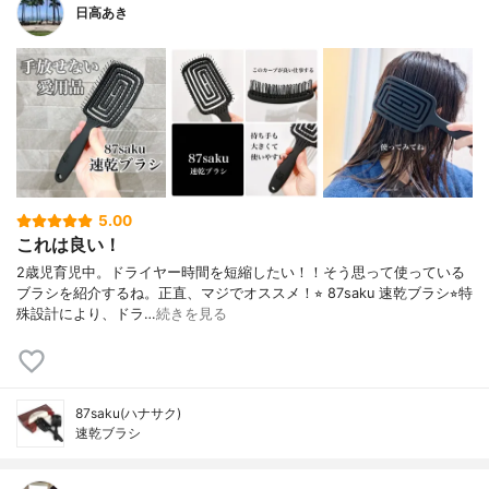
日高あき
5.00
これは良い！
2歳児育児中。ドライヤー時間を短縮したい！！そう思って使っている
ブラシを紹介するね。正直、マジでオススメ！⭐︎ 87saku 速乾ブラシ⭐︎特
殊設計により、ドラ…
続きを見る
87saku(ハナサク)
速乾ブラシ