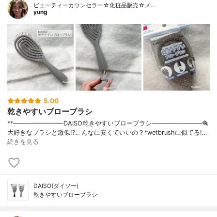
ビューティーカウンセラー☆化粧品販売☆メ…
yung
5.00
乾きやすいブローブラシ
**————————⁡DAISO乾きやすいブローブラシ⁡————————⁡⁡⁡🪮
大好きなブラシと激似⁉️こんなに安くていいの？⁡⁡⁡*wetbrushに似てる!…
続きを見る
DAISO(ダイソー)
乾きやすいブローブラシ