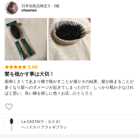
日本化粧品検定3・2級
chaanao
5.00
髪を梳かす事は大切！
面倒くさくてあまり櫛で梳かすことが減りその結果、髪が絡まることが
多くなり髪へのダメージが起きてしまったので、しっかり梳かさなけれ
ばと思い、良い櫛を探しに色々お店…
続きを見る
La CASTA(ラ・カスタ)
ヘッドスパ アラトギブラシ