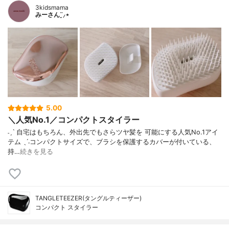
3kidsmama
みーさん¨̮⸝⋆
5.00
＼人気No.1／コンパクトスタイラー
˗ˏˋ 自宅はもちろん、外出先でもさらツヤ髪を 可能にする人気No.1アイ
テム ˎˊ˗コンパクトサイズで、ブラシを保護するカバーが付いている、
持…
続きを見る
TANGLETEEZER(タングルティーザー)
コンパクト スタイラー