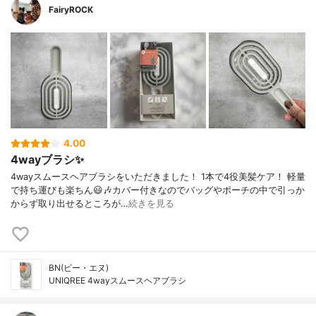
FairyROCK
4.00
4wayブラシ✨
4wayスムースヘアブラシをいただきました！ 1本で4役美髪ケア！ 軽量
で持ち運びも楽ちん😃🎶カバー付きなのでバッグやポーチの中で引っか
からず取り出せるところが…
続きを見る
BN(ビー・エヌ)
UNIQREE 4wayスムースヘアブラシ