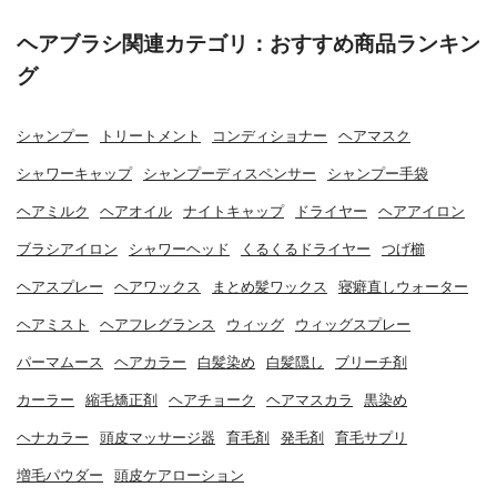
ヘアブラシ関連カテゴリ：おすすめ商品ランキン
グ
シャンプー
トリートメント
コンディショナー
ヘアマスク
シャワーキャップ
シャンプーディスペンサー
シャンプー手袋
ヘアミルク
ヘアオイル
ナイトキャップ
ドライヤー
ヘアアイロン
ブラシアイロン
シャワーヘッド
くるくるドライヤー
つげ櫛
ヘアスプレー
ヘアワックス
まとめ髪ワックス
寝癖直しウォーター
ヘアミスト
ヘアフレグランス
ウィッグ
ウィッグスプレー
パーマムース
ヘアカラー
白髪染め
白髪隠し
ブリーチ剤
カーラー
縮毛矯正剤
ヘアチョーク
ヘアマスカラ
黒染め
ヘナカラー
頭皮マッサージ器
育毛剤
発毛剤
育毛サプリ
増毛パウダー
頭皮ケアローション