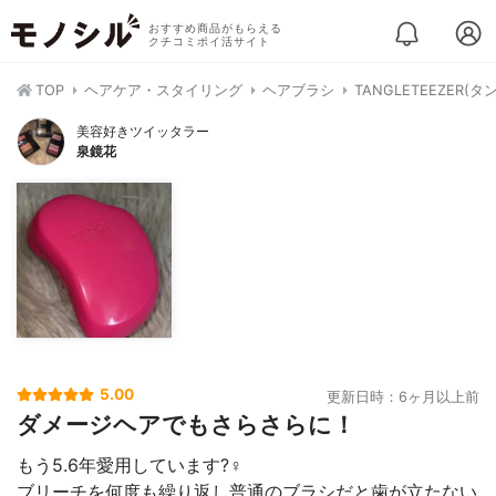
おすすめ商品がもらえる
クチコミポイ活サイト
TOP
ヘアケア・スタイリング
ヘアブラシ
TANGLETEEZER
美容好きツイッタラー
泉鏡花
5.00
更新日時：6ヶ月以上前
ダメージヘアでもさらさらに！
もう5.6年愛用しています?‍♀️
ブリーチを何度も繰り返し普通のブラシだと歯が立たない