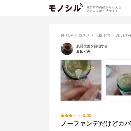
おすすめ商品がもらえる
クチコミポイ活サイト
TOP
コスメ
化粧下地
Dr.J
肌質改善を目指す者
みめぐみ
3.00
ノーファンデだけどカバ