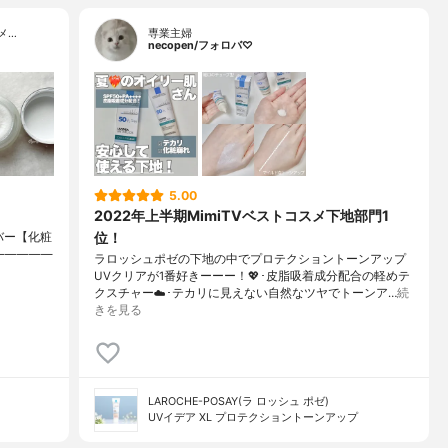
メ…
専業主婦
necopen/フォロバ♡
5.00
2022年上半期MimiTVベストコスメ下地部門1
位！
ンカバー【化粧
）⁡————————
ラロッシュポゼの下地の中でプロテクショントーンアップ
UVクリアが1番好きーーー！💖･皮脂吸着成分配合の軽めテ
クスチャー☁️･テカリに見えない自然なツヤでトーンア…
続
きを見る
LAROCHE-POSAY(ラ ロッシュ ポゼ)
UVイデア XL プロテクショントーンアップ