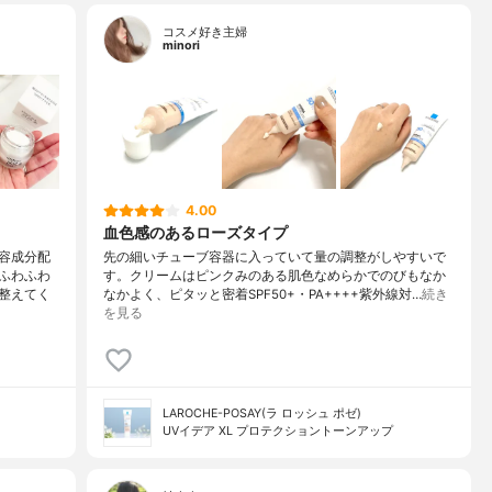
コスメ好き主婦
minori
4.00
♡
血色感のあるローズタイプ
容成分配
先の細いチューブ容器に入っていて量の調整がしやすいで
ふわふわ
す。クリームはピンクみのある肌色なめらかでのびもなか
整えてく
なかよく、ピタッと密着SPF50+・PA++++紫外線対…
続き
を見る
LAROCHE-POSAY(ラ ロッシュ ポゼ)
UVイデア XL プロテクショントーンアップ