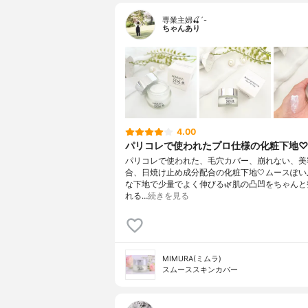
専業主婦🍒´-
ちゃんあり
4.00
パリコレで使われたプロ仕様の化粧下地
パリコレで使われた、毛穴カバー、崩れない、美
合、日焼け止め成分配合の化粧下地🤍ムースぽい
な下地で少量でよく伸びる🌿肌の凸凹をちゃんと
れる…
続きを見る
MIMURA(ミムラ)
スムーススキンカバー