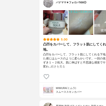
バドママ★フォロバ100◎
5.00
凸凹をカバーして、フラット肌にしてくれ
地。
凸凹をカバーして、フラット肌にしてくれる下地
た感じはムースのように柔らかいです。一回の使
ずき１～２粒大。肌に伸ばすと不思議な感覚でサ
変わ…
続きを見る
MIMURA(ミムラ)
スムーススキンカバー