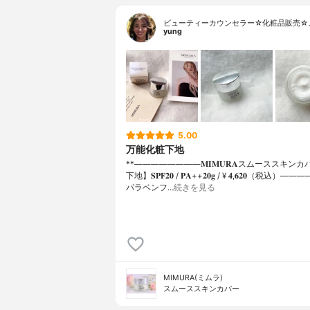
ビューティーカウンセラー☆化粧品販売☆
yung
5.00
万能化粧下地
**⁡⁡⁡————————⁡𝐌𝐈𝐌𝐔𝐑𝐀スムーススキ
下地】𝐒𝐏𝐅𝟐𝟎 / 𝐏𝐀++⁡𝟐𝟎𝐠 / ¥ 𝟒,𝟔𝟐𝟎（税込
パラベンフ…
続きを見る
MIMURA(ミムラ)
スムーススキンカバー