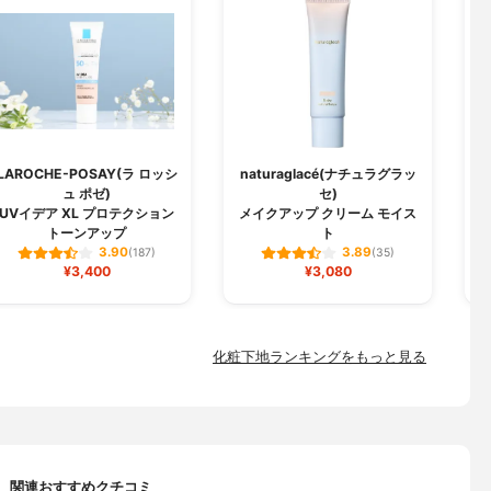
LAROCHE-POSAY(ラ ロッシ
naturaglacé(ナチュラグラッ
ュ ポゼ)
セ)
U
UVイデア XL プロテクション
メイクアップ クリーム モイス
トーンアップ
ト
3.90
3.89
(187)
(35)
¥3,400
¥3,080
化粧下地ランキングをもっと見る
関連おすすめクチコミ