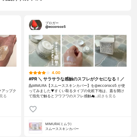
ブロガー
@eccoroco5
4.00
#PR ＼ サラサラな感触のスフレがクセになる！／
💁MIMURA【スムーススキンカバー】を@𝖾𝖼𝖼𝗈𝗋𝗈𝖼𝗈𝟧 が使
メイクアップク
ってみました⁡⁡▼⁡すくい取るタイプの化粧下地は、蓋を開け
見る
て指先で触るとフワフワのスフレ感触☁…
続きを見る
MIMURA(ミムラ)
スムーススキンカバー