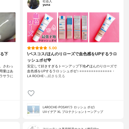
社会人
yuna
5.00
る下
\ベスコス/ほんのりローズで血色感をUPするラロ
ッシュポゼ🌹
。さわっ
安定して好きすぎるトーンアップ下地💕ほんのりローズで
用量はあ
血色感をUPするラロッシュポゼ✨⭐️⭐️⭐️⭐️⭐️⭐️⭐️⭐️⭐️⭐️⭐️⭐️⭐️⭐️・
ラサラに
LA ROCHE-…
続きを見る
LAROCHE-POSAY(ラ ロッシュ ポゼ)
UVイデア XL プロテクショントーンアップ