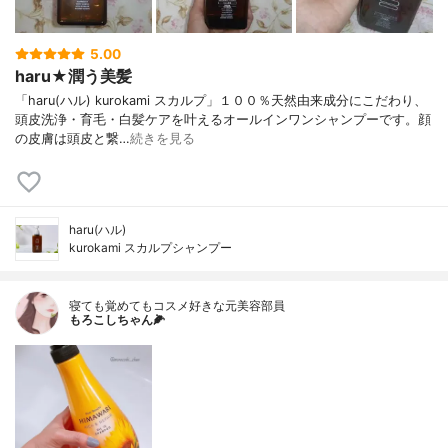
5.00
haru★潤う美髪
「haru(ハル) kurokami スカルプ」１００％天然由来成分にこだわり、
頭皮洗浄・育毛・白髪ケアを叶えるオールインワンシャンプーです。顔
の皮膚は頭皮と繋…
続きを見る
haru(ハル)
kurokami スカルプシャンプー
寝ても覚めてもコスメ好きな元美容部員
もろこしちゃん🌽