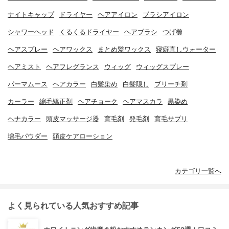
ナイトキャップ
ドライヤー
ヘアアイロン
ブラシアイロン
シャワーヘッド
くるくるドライヤー
ヘアブラシ
つげ櫛
ヘアスプレー
ヘアワックス
まとめ髪ワックス
寝癖直しウォーター
ヘアミスト
ヘアフレグランス
ウィッグ
ウィッグスプレー
パーマムース
ヘアカラー
白髪染め
白髪隠し
ブリーチ剤
カーラー
縮毛矯正剤
ヘアチョーク
ヘアマスカラ
黒染め
ヘナカラー
頭皮マッサージ器
育毛剤
発毛剤
育毛サプリ
増毛パウダー
頭皮ケアローション
カテゴリ一覧へ
よく見られている人気おすすめ記事