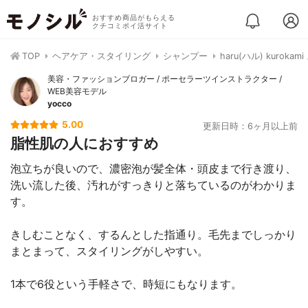
おすすめ商品がもらえる
クチコミポイ活サイト
TOP
ヘアケア・スタイリング
シャンプー
haru(ハル) kurok
美容・ファッションブロガー / ポーセラーツインストラクター /
WEB美容モデル
yocco
5.00
更新日時：6ヶ月以上前
脂性肌の人におすすめ
泡立ちが良いので、濃密泡が髪全体・頭皮まで行き渡り、
洗い流した後、汚れがすっきりと落ちているのがわかりま
す。
きしむことなく、するんとした指通り。毛先までしっかり
まとまって、スタイリングがしやすい。
1本で6役という手軽さで、時短にもなります。