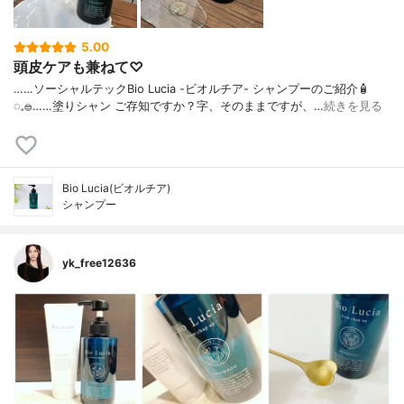
5.00
頭皮ケアも兼ねて♡
……⁡⁡⁡ソーシャルテックBio Lucia -ビオルチア- シャンプー⁡のご紹介🧴‎
◌𓈒𓐍⁡……⁡⁡⁡⁡塗りシャン ご存知ですか？⁡⁡⁡⁡字、そのままですが、…
続きを見る
Bio Lucia(ビオルチア)
シャンプー
yk_free12636