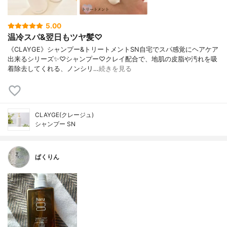
5.00
温冷スパ&翌日もツヤ髪♡
《CLAYGE》シャンプー&トリートメントSN自宅でスパ感覚にヘアケア
出来るシリーズ✨♡シャンプー♡クレイ配合で、地肌の皮脂や汚れを吸
着除去してくれる、ノンシリ…
続きを見る
CLAYGE(クレージュ)
シャンプー SN
ぱくりん