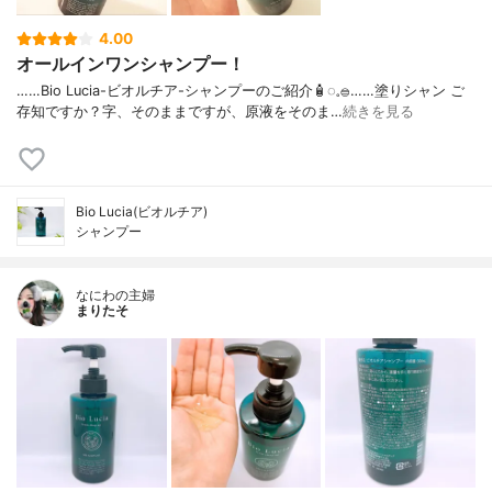
4.00
オールインワンシャンプー！
……⁡Bio Lucia⁡⁡-ビオルチア-⁡⁡シャンプー⁡⁡のご紹介🧴‎◌𓈒𓐍⁡……⁡⁡⁡⁡塗りシャン ご
存知ですか？⁡⁡⁡⁡字、そのままですが、⁡原液をそのま…
続きを見る
Bio Lucia(ビオルチア)
シャンプー
なにわの主婦
まりたそ