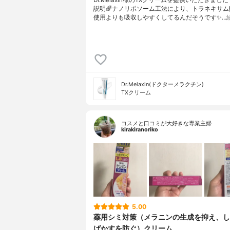
説明🌈ナノリポソーム工法により、トラネキサム
使用よりも吸収しやすくしてるんだそうです✨…
Dr.Melaxin(ドクターメラクチン)
TXクリーム
コスメと口コミが大好きな専業主婦
kirakiranoriko
5.00
薬用シミ対策（メラニンの生成を抑え、し
ばかすを防ぐ）クリーム