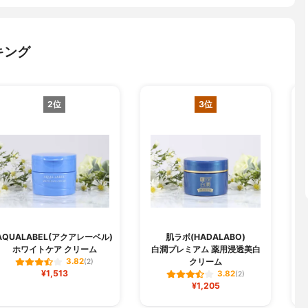
キング
2位
3位
AQUALABEL(アクアレーベル)
肌ラボ(HADALABO)
ホワイトケア クリーム
白潤プレミアム 薬用浸透美白
クリーム
3.82
(2)
¥1,513
3.82
(2)
¥1,205