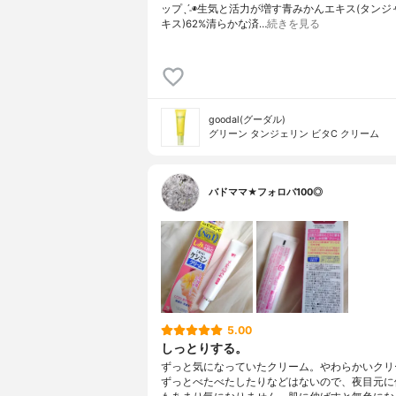
ップˎˊ˗◉生気と活力が増す青みかんエキス(タン
キス)62%清らかな済…
続きを見る
goodal(グーダル)
グリーン タンジェリン ビタC クリーム
バドママ★フォロバ100◎
5.00
しっとりする。
ずっと気になっていたクリーム。やわらかいクリ
ずっとべたべたしたりなどはないので、夜目元に