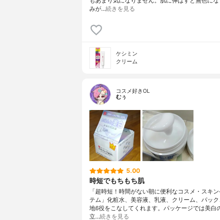
もあまり気になりません。肌に伸ばすと無色にな
みが…
続きを見る
ケシミン
クリーム
コスメ好きOL
むぅ
5.00
時短でもちもち肌
「超時短！時間がない朝に便利なコスメ・スキン
テム」化粧水、美容液、乳液、クリーム、パック
地6役をこなしてくれます。パッケージでは美白
立…
続きを見る