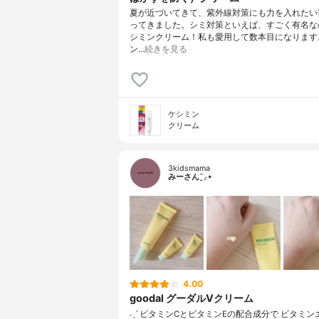
夏が近づいてきて、紫外線対策にも力を入れたい
ってきました。シミ対策といえば、すごく有名な
シミンクリーム！私も愛用して数本目になります
ン…
続きを見る
ケシミン
クリーム
3kidsmama
みーさん¨̮⸝⋆
4.00
goodal グーダルVクリーム
˗ˏˋ ビタミンCとビタミンEの配合成分で ビタミ