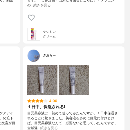
り、馴染
ます。「しみ対策＊出来たら困るところに」＊メラニン
の…
続きを見る
ケシミン
クリーム
さおらー
4.00
１日中、保湿される❗
ケアアイ
目元美容液は、初めて使ってみたんてすが、１日中保湿さ
、化粧下
れることに驚きました。美容液を多めに目元に付けとけ
の文言が目
ば、目元美容液なんて、必要ないと思っていたんですが、
全然違…
続きを見る