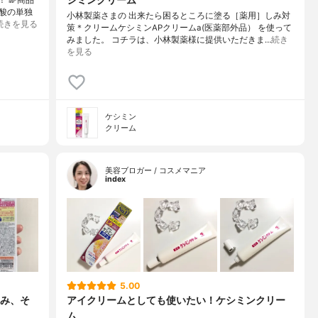
酸の単独
小林製薬さまの 出来たら困るところに塗る［薬用］しみ対
続きを見る
策＊クリームケシミンAPクリームa(医薬部外品） を使って
みました。 コチラは、小林製薬様に提供いただきま…
続き
を見る
ケシミン
クリーム
美容ブロガー / コスメマニア
index
5.00
み、そ
アイクリームとしても使いたい！ケシミンクリー
ム