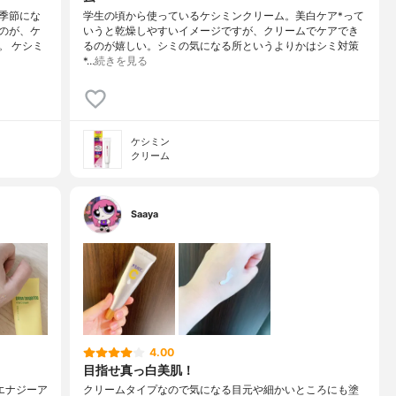
季節にな
学生の頃から使っているケシミンクリーム。美白ケア*って
のが、ケ
いうと乾燥しやすいイメージですが、クリームでケアでき
。 ケシミ
るのが嬉しい。シミの気になる所というよりかはシミ対策
*…
続きを見る
ケシミン
クリーム
Saaya
4.00
目指せ真っ白美肌！
ンエナジーア
クリームタイプなので気になる目元や細かいところにも塗