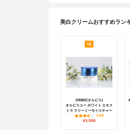
美白クリームおすすめラン
1位
ORBIS(オルビス)
オルビスユー ホワイト エキス
トラ クリーミーモイスチャー
3.86
¥3,500