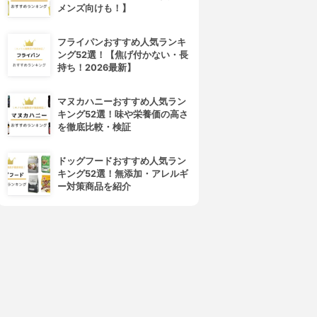
メンズ向けも！】
フライパンおすすめ人気ランキ
ング52選！【焦げ付かない・長
持ち！2026最新】
マヌカハニーおすすめ人気ラン
4位
5位
キング52選！味や栄養価の高さ
を徹底比較・検証
ドッグフードおすすめ人気ラン
キング52選！無添加・アレルギ
ー対策商品を紹介
肌ラボ(HADALABO)
ALBION(アルビオン)
白潤 薬用美白クリーム
アンフィネスホワイト ホワイ
ト プラント クリーム
3.82
¥940
3.82
¥12,204