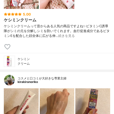
5.00
ケシミンクリーム
ケシミンクリームって昔からある人気の商品ですよね✨ビタミンC誘導
隊がシミの元を分解しシミを防いでくれます。血行促進成分であるビタ
ミンEを配合した顔全体に広がる伸…
続きを見る
ケシミン
クリーム
コスメと口コミが大好きな専業主婦
kirakiranoriko