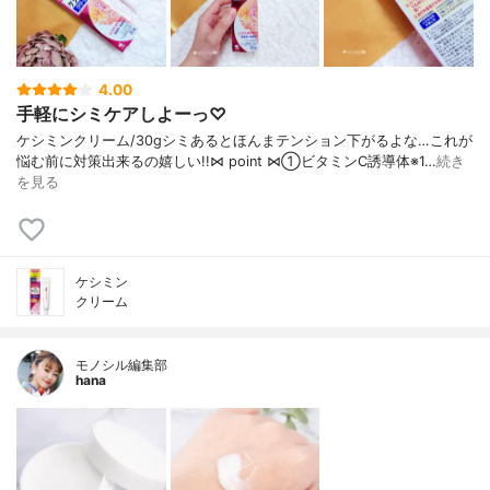
4.00
手軽にシミケアしよーっ♡
ケシミンクリーム/30g シミあるとほんまテンション下がるよな… これが
悩む前に対策出来るの嬉しい!! ⋈ point ⋈ ①ビタミンC誘導体※1…
続き
を見る
ケシミン
クリーム
モノシル編集部
hana