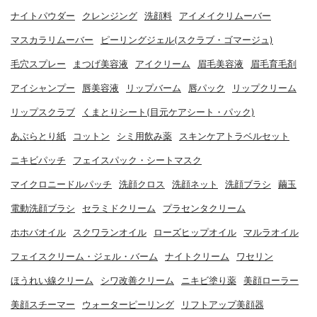
ナイトパウダー
クレンジング
洗顔料
アイメイクリムーバー
マスカラリムーバー
ピーリングジェル(スクラブ・ゴマージュ)
毛穴スプレー
まつげ美容液
アイクリーム
眉毛美容液
眉毛育毛剤
アイシャンプー
唇美容液
リップバーム
唇パック
リップクリーム
リップスクラブ
くまとりシート(目元ケアシート・パック)
あぶらとり紙
コットン
シミ用飲み薬
スキンケアトラベルセット
ニキビパッチ
フェイスパック・シートマスク
マイクロニードルパッチ
洗顔クロス
洗顔ネット
洗顔ブラシ
繭玉
電動洗顔ブラシ
セラミドクリーム
プラセンタクリーム
ホホバオイル
スクワランオイル
ローズヒップオイル
マルラオイル
フェイスクリーム・ジェル・バーム
ナイトクリーム
ワセリン
ほうれい線クリーム
シワ改善クリーム
ニキビ塗り薬
美顔ローラー
美顔スチーマー
ウォーターピーリング
リフトアップ美顔器