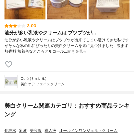
3.00
油分が多い乳液やクリームは ブツブツが...
油分が多い乳液やクリームはブツブツが出来てしまい避けてきた私です
がそんな私の肌にぴったりの美白クリームを遂に見つけました…涙まず
無香料 無着色なところアルコール…
続きを見る
Curél(キュレル)
美白ケア フェイスクリーム
美白クリーム関連カテゴリ：おすすめ商品ランキ
ング
化粧水
乳液
美容液
導入液
オールインワンジェル・クリーム