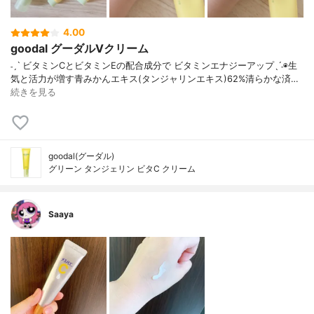
4.00
goodal グーダルVクリーム
˗ˏˋ ビタミンCとビタミンEの配合成分で ビタミンエナジーアップˎˊ˗◉生
気と活力が増す青みかんエキス(タンジャリンエキス)62%清らかな済…
続きを見る
goodal(グーダル)
グリーン タンジェリン ビタC クリーム
Saaya