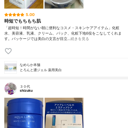
5.00
時短でもちもち肌
「超時短！時間がない朝に便利なコスメ・スキンケアアイテム」化粧
水、美容液、乳液、クリーム、パック、化粧下地6役をこなしてくれま
す。パッケージでは美白の文言が目立…
続きを見る
なめらか本舗
とろんと濃ジェル 薬用美白
３０代
shizuku