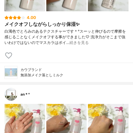
4.00
メイクオフしながらしっかり保湿✨
白濁色でとろみのあるテクスチャーです＊°スーッと伸びるので摩擦を
感じることなくメイクオフする事ができました♡ 洗浄力がそこまで強
いわけではないのでマスカラはポイ…
続きを見る
カウブランド
無添加メイク落としミルク
an＊°