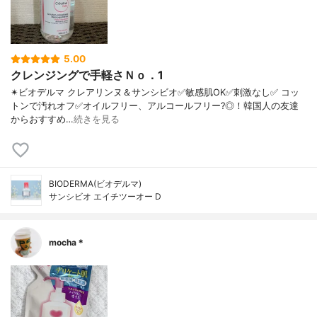
5.00
クレンジングで手軽さＮｏ．1
✴ビオデルマ クレアリンヌ＆サンシビオ ✅敏感肌OK ✅刺激なし ✅ コッ
トンで汚れオフ ✅オイルフリー、アルコールフリー?◎！ 韓国人の友達
からおすすめ…
続きを見る
BIODERMA(ビオデルマ)
サンシビオ エイチツーオー D
mocha＊