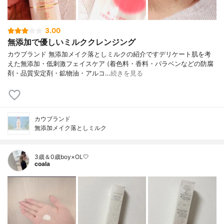
3.00
無添加で優しいミルククレンジング
カウブランド 無添加メイク落としミルクの紹介ですデリケート肌を考
えた無添加・低刺激フェイスケア (着色料・香料・パラベンなどの防腐
剤・品質安定剤・鉱物油・アルコ…
続きを見る
カウブランド
無添加メイク落としミルク
3歳＆0歳boy×OL🤍
coala