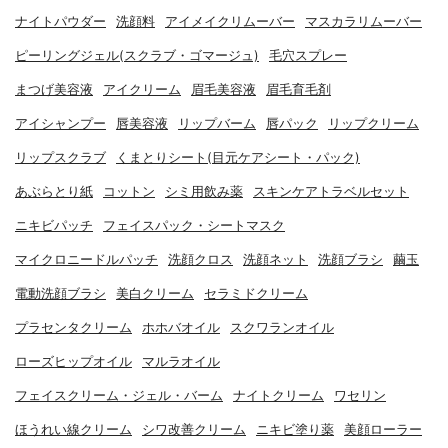
ナイトパウダー
洗顔料
アイメイクリムーバー
マスカラリムーバー
ピーリングジェル(スクラブ・ゴマージュ)
毛穴スプレー
まつげ美容液
アイクリーム
眉毛美容液
眉毛育毛剤
アイシャンプー
唇美容液
リップバーム
唇パック
リップクリーム
リップスクラブ
くまとりシート(目元ケアシート・パック)
あぶらとり紙
コットン
シミ用飲み薬
スキンケアトラベルセット
ニキビパッチ
フェイスパック・シートマスク
マイクロニードルパッチ
洗顔クロス
洗顔ネット
洗顔ブラシ
繭玉
電動洗顔ブラシ
美白クリーム
セラミドクリーム
プラセンタクリーム
ホホバオイル
スクワランオイル
ローズヒップオイル
マルラオイル
フェイスクリーム・ジェル・バーム
ナイトクリーム
ワセリン
ほうれい線クリーム
シワ改善クリーム
ニキビ塗り薬
美顔ローラー