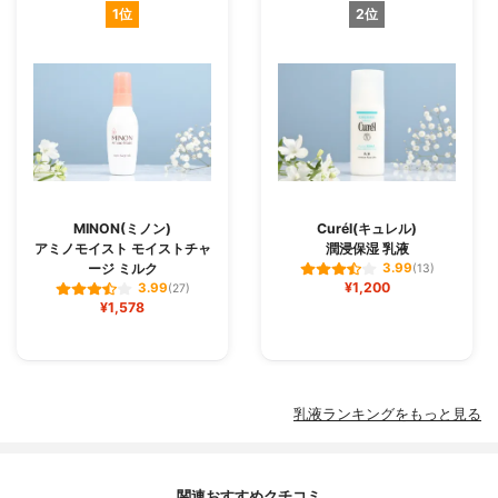
1位
2位
MINON(ミノン)
Curél(キュレル)
アミノモイスト モイストチャ
潤浸保湿 乳液
ージ ミルク
3.99
(13)
¥1,200
3.99
(27)
¥1,578
乳液ランキングをもっと見る
関連おすすめクチコミ