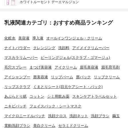
ホワイトルーセント デーエマルジョン
乳液関連カテゴリ：おすすめ商品ランキング
化粧水
美容液
導入液
オールインワンジェル・クリーム
ナイトパウダー
クレンジング
洗顔料
アイメイクリムーバー
マスカラリムーバー
ピーリングジェル(スクラブ・ゴマージュ)
毛穴スプレー
まつげ美容液
アイクリーム
眉毛美容液
眉毛育毛剤
アイシャンプー
唇美容液
リップバーム
唇パック
リップクリーム
リップスクラブ
くまとりシート(目元ケアシート・パック)
あぶらとり紙
コットン
シミ用飲み薬
スキンケアトラベルセット
ニキビパッチ
フェイスパック・シートマスク
マイクロニードルパッチ
洗顔クロス
洗顔ネット
洗顔ブラシ
繭玉
電動洗顔ブラシ
美白クリーム
セラミドクリーム