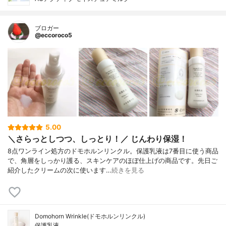
ブロガー
@eccoroco5
5.00
＼さらっとしつつ、しっとり！／ じんわり保湿！
8点ワンライン処方のドモホルンリンクル。保護乳液は7番目に使う商品
で、角層をしっかり護る、スキンケアのほぼ仕上げの商品です。先日ご
紹介したクリームの次に使います…
続きを見る
Domohorn Wrinkle(ドモホルンリンクル)
保護乳液