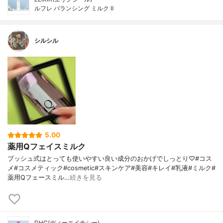
ルフレ バランシング ミルク Ⅱ
シルシル
5.00
薬用Qフェイスミルク
プッシュ式はとっても使いやすい良い成分のおかげでしっとり♡#コス
メ#コスメティック#cosmetic#スキンケア#美容#キレイ#乳液#ミルク#
薬用Qフェースミル…
続きを見る
DHC(ディーエイチシー)