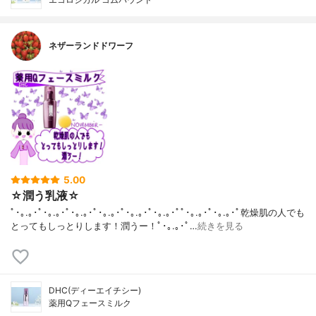
ネザーランドドワーフ
5.00
☆潤う乳液☆
ﾟ･｡.｡･ﾟ･｡.｡･ﾟ･｡.｡･ﾟ･｡.｡･ﾟ･｡.｡･ﾟ･｡.｡･ﾟﾟ･｡.｡･ﾟ･｡.｡･ﾟ乾燥肌の人でも
とってもしっとりします！潤うー！ﾟ･｡.｡･ﾟ…
続きを見る
DHC(ディーエイチシー)
薬用Qフェースミルク