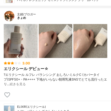
主婦/ブロガー
きょめ
3.00
エリクシール デビュー☆
?エリクシール ルフレ バランシング おしろいミルクC (カバータイ
プ)SPF50+・PA++++ 下地がいらない朝用乳液SNSでとても流行ったエ
リ…
続きを見る
ELIXIR(エリクシール)