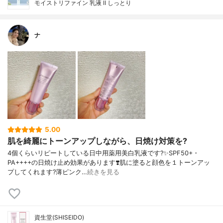
モイストリファイン 乳液 Ⅱ しっとり
ナ
5.00
肌を綺麗にトーンアップしながら、日焼け対策を?
4個くらいリピートしている日中用薬用美白乳液です?✨SPF50+・
PA++++の日焼け止め効果があります❣️肌に塗ると顔色を１トーンアッ
プしてくれます?薄ピンク…
続きを見る
資生堂(SHISEIDO)