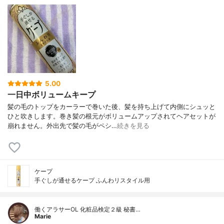
5.00
一日中ボリュームキープ
髪の毛のトップをカーラーで巻いた後、髪を持ち上げて内側にシュッと
ひと吹きします。巻き髪の根元がボリュームアップされてヘアセットが
崩れません。外出先で髪の毛がペシ…
続きを見る
ケープ
手ぐしが通せるケープ ふんわリスタイル用
働くアラサーOL 化粧品検定２級 秘書…
Marie