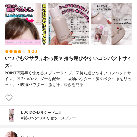
4.00
いつでも♡サラふわっ髪✨ 持ち運びやすいコンパクトサイ
ズ♪
POINT☑素早く使えるスプレータイプ。☑持ち運びやすいコンパクトサ
イズ。☑３つのパウダーを配合。・吸油パウダー：髪のベタつきをリセ
ット。・吸湿パウダー：脂と汗…
続きを見る
LUCIDO-L(ルシードエル)
#髪のベタつき リセットスプレー