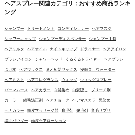
ヘアスプレー関連カテゴリ：おすすめ商品ランキ
ング
シャンプー
トリートメント
コンディショナー
ヘアマスク
シャワーキャップ
シャンプーディスペンサー
シャンプー手袋
ヘアミルク
ヘアオイル
ナイトキャップ
ドライヤー
ヘアアイロン
ブラシアイロン
シャワーヘッド
くるくるドライヤー
ヘアブラシ
つげ櫛
ヘアワックス
まとめ髪ワックス
寝癖直しウォーター
ヘアミスト
ヘアフレグランス
ウィッグ
ウィッグスプレー
パーマムース
ヘアカラー
白髪染め
白髪隠し
ブリーチ剤
カーラー
縮毛矯正剤
ヘアチョーク
ヘアマスカラ
黒染め
ヘナカラー
頭皮マッサージ器
育毛剤
発毛剤
育毛サプリ
増毛パウダー
頭皮ケアローション