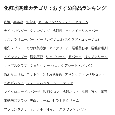
化粧水関連カテゴリ：おすすめ商品ランキング
乳液
美容液
導入液
オールインワンジェル・クリーム
ナイトパウダー
クレンジング
洗顔料
アイメイクリムーバー
マスカラリムーバー
ピーリングジェル(スクラブ・ゴマージュ)
毛穴スプレー
まつげ美容液
アイクリーム
眉毛美容液
眉毛育毛剤
アイシャンプー
唇美容液
リップバーム
唇パック
リップクリーム
リップスクラブ
くまとりシート(目元ケアシート・パック)
あぶらとり紙
コットン
シミ用飲み薬
スキンケアトラベルセット
ニキビパッチ
フェイスパック・シートマスク
マイクロニードルパッチ
洗顔クロス
洗顔ネット
洗顔ブラシ
繭玉
電動洗顔ブラシ
美白クリーム
セラミドクリーム
プラセンタクリーム
ホホバオイル
スクワランオイル