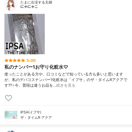
たまに出没する主婦
にゃにゃこ
5.00
私のナンバー1お守り化粧水♡
使ったことがある方や、口コミなどで知っている方も多いと思います
が、私のデパコスナンバー1化粧水は「イプサ」のザ・タイムRアクアで
す??‍♀️今、普段は違うお品を…
続きを見る
IPSA(イプサ)
ザ・タイムR アクア