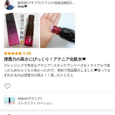
販売員/プチプラ/ドラコス/化粧品検定2…
muu❤︎
5.00
浸透力の高さにびっくり！アテニア化粧水❤️
クレンジングで有名なアテニア✨スキンケアシリーズをトライアルで使
ったらめちゃくちゃ良かったので、初めて現品購入しました❤️使ってま
ずわかるのは浸透力の高さ！！高…
続きを見る
Attenir(アテニア)
ドレスリフト ローション