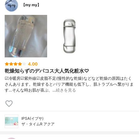
【my my】
4.00
乾燥知らずのデパコス大人気化粧水♡
☑︎冷暖房☑︎紫外線☑︎皮脂不足(慢性的な乾燥)などなど乾燥の原因はたく
さんあります。乾燥するとバリア機能も低下し、肌トラブルへ繋がりま
す…そんな時お肌が喜ぶ、…
続きを見る
IPSA(イプサ)
ザ・タイムR アクア