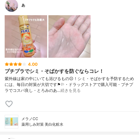
あ
4.00
プチプラでシミ・そばかすを防ぐならコレ！
紫外線は家の中にいても浴びるもの☹︎！シミ・そばかすを予防するため
には、毎日の対策が大切です⚑︎⚐︎・ドラッグストアで購入可能・プチプ
ラでコスパ良し・とろみのあ…
続きを見る
メラノCC
薬用しみ対策 美白化粧水