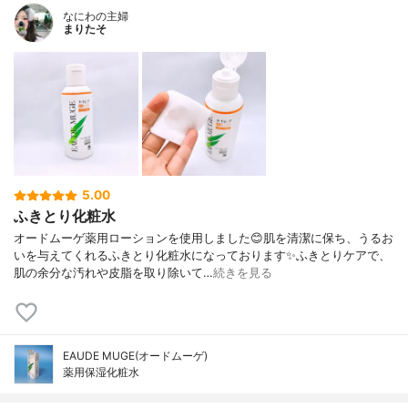
なにわの主婦
まりたそ
5.00
ふきとり化粧水
オードムーゲ薬用ローションを使用しました😊肌を清潔に保ち、うるお
いを与えてくれるふきとり化粧水になっております✨ふきとりケアで、
肌の余分な汚れや皮脂を取り除いて…
続きを見る
EAUDE MUGE(オードムーゲ)
薬用保湿化粧水