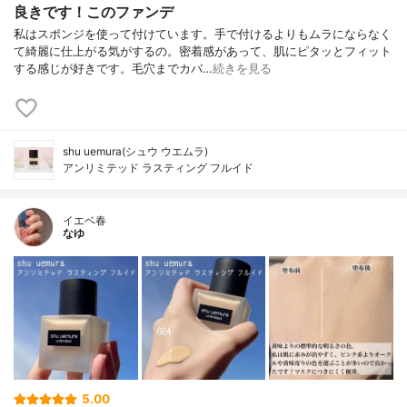
良きです！このファンデ
私はスポンジを使って付けています。手で付けるよりもムラにならなく
て綺麗に仕上がる気がするの。密着感があって、肌にピタッとフィット
する感じが好きです。毛穴までカバ…
続きを見る
shu uemura(シュウ ウエムラ)
アンリミテッド ラスティング フルイド
イエベ春
なゆ
5.00