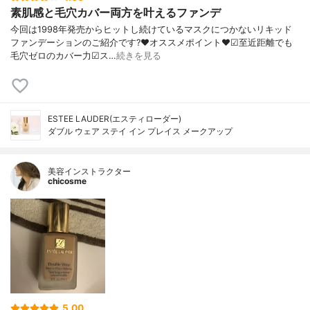
素肌感と毛穴カバー両方を叶えるファンデ
今回は1998年発売からヒットし続けているマスクにつかないリキッド
ファンデーションのご紹介です?❤︎オススメポイント❤︎☑︎至近距離でも
毛穴ゼロのカバー力☑︎ス…
続きを見る
ESTEE LAUDER(エスティローダー)
ダブル ウェア ステイ イン プレイス メークアップ
美容インストラクター
chicosme
5.00