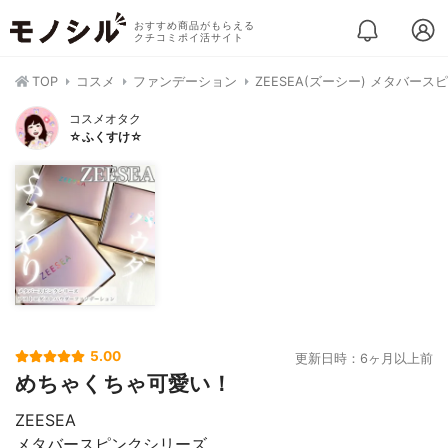
おすすめ商品がもらえる
クチコミポイ活サイト
TOP
コスメ
ファンデーション
ZEESEA(ズーシー) メタバ
コスメオタク
☆ふくすけ☆
5.00
更新日時：6ヶ月以上前
めちゃくちゃ可愛い！
ZEESEA
メタバースピンクシリーズ