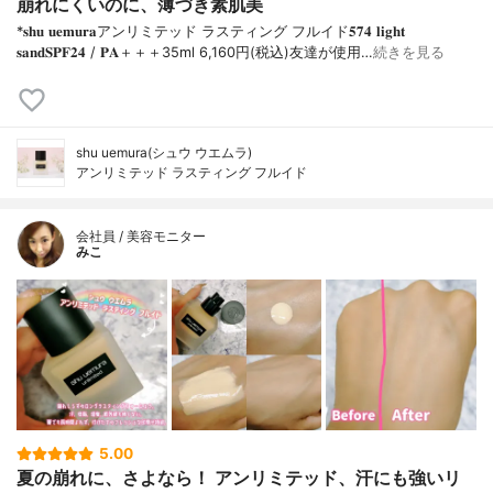
崩れにくいのに、薄づき素肌美
*𝐬𝐡𝐮 𝐮𝐞𝐦𝐮𝐫𝐚アンリミテッド ラスティング フルイド𝟓𝟕𝟒 𝐥𝐢𝐠𝐡𝐭
𝐬𝐚𝐧𝐝𝐒𝐏𝐅𝟐𝟒 / 𝐏𝐀＋＋＋⁡35ml 6,160円(税込)⁡友達が使用…
続きを見る
shu uemura(シュウ ウエムラ)
アンリミテッド ラスティング フルイド
会社員 / 美容モニター
みこ
5.00
夏の崩れに、さよなら！ アンリミテッド、汗にも強いリ