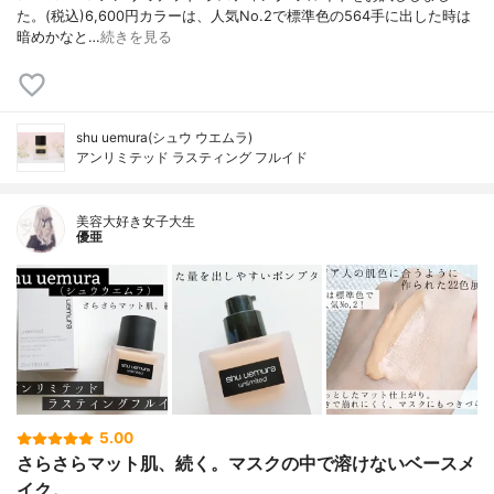
た。(税込)6,600円カラーは、人気No.2で標準色の564手に出した時は
暗めかなと…
続きを見る
shu uemura(シュウ ウエムラ)
アンリミテッド ラスティング フルイド
美容大好き女子大生
優亜
5.00
さらさらマット肌、続く。マスクの中で溶けないベースメ
イク。