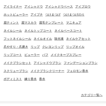
アイライナー
アイシャドウ
アイシャドウベース
アイブロウ
ホットビューラー
アイプチ
つけまつげ
つけまつげのり
眉ティント
眉マスカラ
眉毛テンプレート
マニキュア
ネイルシール
ネイルトップコート
ネイルベースコート
フットネイルシール
ネイルオイル
除光液
ネイルケアセット
爪やすり・爪磨き
リップ
クレヨンリップ
リップオイル
リップコート
ビューラー
パフ
メイクキープスプレー
メイクブラシセット
アイシャドウブラシ
ファンデーションブラシ
スクリューブラシ
メイクブラシクリーナー
フェロモン香水
ボディミスト
練り香水
香水
カテゴリ一覧へ