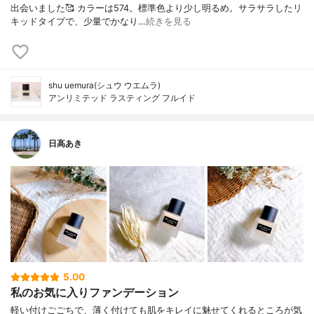
出会いました🥰 カラーは574。標準色より少し明るめ。サラサラしたリ
キッドタイプで、少量でかなり…
続きを見る
shu uemura(シュウ ウエムラ)
アンリミテッド ラスティング フルイド
日高あき
5.00
私のお気に入りファンデーション
軽い付けごごちで、薄く付けても肌をキレイに魅せてくれるところが気