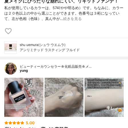
夏メイクにぴったりな崩れにくい、リキッドファンデ！
私が使用しているカラーは、574(やや明るめ）です。ちなみに、カラー
は２０色以上の中から選ぶことができます。色番号は３桁になってい
て、左が色相（色味）、真ん中が…
続きを見る
shu uemura(シュウ ウエムラ)
アンリミテッド ラスティング フルイド
ビューティーカウンセラー☆化粧品販売☆メ…
yung
5.00