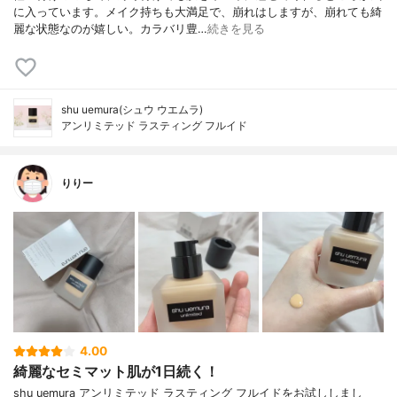
に入っています。メイク持ちも大満足で、崩れはしますが、崩れても綺
麗な状態なのが嬉しい。カラバリ豊…
続きを見る
shu uemura(シュウ ウエムラ)
アンリミテッド ラスティング フルイド
りりー
4.00
綺麗なセミマット肌が1日続く！
shu uemura アンリミテッド ラスティング フルイドをお試ししまし