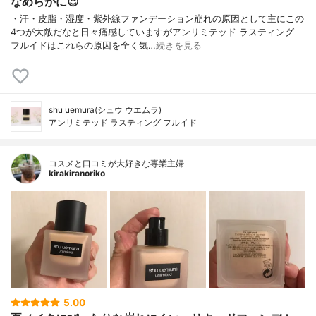
なめらかに😉
・汗・皮脂・湿度・紫外線ファンデーション崩れの原因として主にこの
4つが大敵だなと日々痛感していますがアンリミテッド ラスティング
フルイドはこれらの原因を全く気…
続きを見る
shu uemura(シュウ ウエムラ)
アンリミテッド ラスティング フルイド
コスメと口コミが大好きな専業主婦
kirakiranoriko
5.00