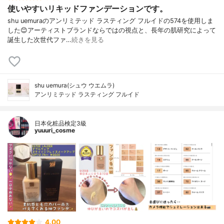
使いやすいリキッドファンデーションです。
shu uemuraのアンリミテッド ラスティング フルイドの574を使用しま
した😊アーティストブランドならではの視点と、長年の肌研究によって
誕生した次世代ファ…
続きを見る
shu uemura(シュウ ウエムラ)
アンリミテッド ラスティング フルイド
日本化粧品検定3級
yuuuri_cosme
4.00