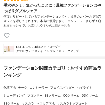
毛穴やシミ、無かったことに！最強ファンデーションはや
っぱりダブルウェア
何度もリピートしているファンデーションです。抜群のカバー力で毛穴
やシミを隠してくれます。本当に優秀すぎて、コンシーラー要らず！崩
れ方もキレイで、お直ししやすいの…
続きを見る
ESTEE LAUDER(エスティローダー)
ダブル ウェア ステイ イン プレイス メークアップ
ファンデーション関連カテゴリ：おすすめ商品ラ
ンキング
化粧下地
チーク
コンシーラー
フェイスパウダー
ハイライト
シェーディング
ブロンザー
BBクリーム
CCクリーム
DDクリーム
EEクリーム
マスカラ
マスカラ下地
マスカラトップコート