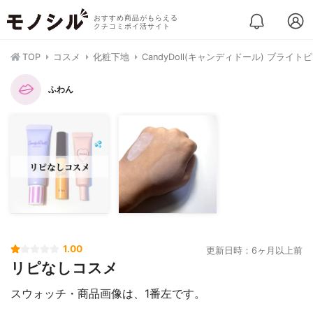
おすすめ商品がもらえる
クチコミポイ活サイト
TOP
コスメ
化粧下地
CandyDoll(キャンディドール) ブライ
ふわん
1.00
更新日時：6ヶ月以上前
リピなしコスメ
スウォッチ・商品画像は、1番左です。