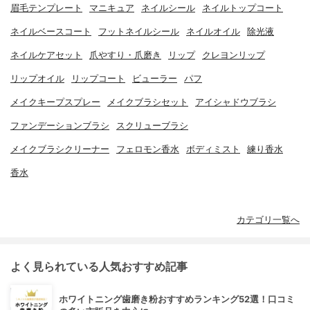
眉毛テンプレート
マニキュア
ネイルシール
ネイルトップコート
ネイルベースコート
フットネイルシール
ネイルオイル
除光液
ネイルケアセット
爪やすり・爪磨き
リップ
クレヨンリップ
リップオイル
リップコート
ビューラー
パフ
メイクキープスプレー
メイクブラシセット
アイシャドウブラシ
ファンデーションブラシ
スクリューブラシ
メイクブラシクリーナー
フェロモン香水
ボディミスト
練り香水
香水
カテゴリ一覧へ
よく見られている人気おすすめ記事
ホワイトニング歯磨き粉おすすめランキング52選！口コミ