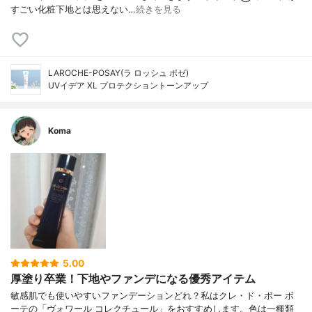
すごい化粧下地とは思えない…
続きを見る
LAROCHE-POSAY(ラ ロッシュ ポゼ)
UVイデア XL プロテクショントーンアップ
Koma
5.00
厚塗り卒業！下地やファンデになる優秀アイテム
敏感肌でも使いやすいファンデーションどれ？私はクレ・ド・ポー ボ
ーテの「ヴォワール コレクチュール」をおすすめします。色は一種類