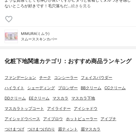
ような質感でとても伸びが良いですがピタっと密着してヌルつきを感じ
ないところが好きです！毛穴落ちだ…
続きを見る
MIMURA(ミムラ)
スムーススキンカバー
化粧下地関連カテゴリ：おすすめ商品ランキング
ファンデーション
チーク
コンシーラー
フェイスパウダー
ハイライト
シェーディング
ブロンザー
BBクリーム
CCクリーム
DDクリーム
EEクリーム
マスカラ
マスカラ下地
マスカラトップコート
アイライナー
アイシャドウ
アイシャドウベース
アイブロウ
ホットビューラー
アイプチ
つけまつげ
つけまつげのり
眉ティント
眉マスカラ