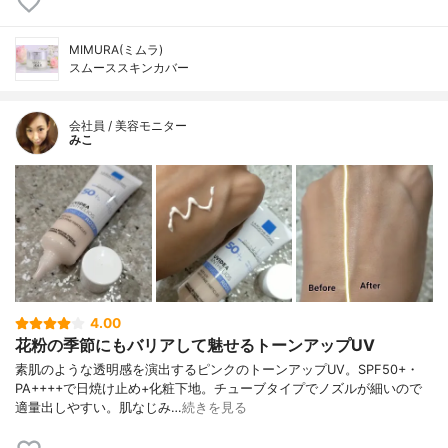
MIMURA(ミムラ)
スムーススキンカバー
会社員 / 美容モニター
みこ
4.00
花粉の季節にもバリアして魅せるトーンアップUV
素肌のような透明感を演出するピンクのトーンアップUV。SPF50+・
PA++++で日焼け止め+化粧下地。チューブタイプでノズルが細いので
適量出しやすい。肌なじみ…
続きを見る