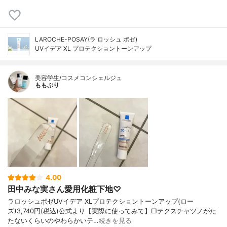
LAROCHE-POSAY(ラ ロッシュ ポゼ)
UVイデア XL プロテクショントーンアップ
美容学生/コスメコンシェルジュ
ももぷり
4.00
田中みな実さん愛用化粧下地♡
ラロッシュポゼUVイデア XLプロテクショントーンアップ(ロー
ズ)3,740円(税込)公式より【実際に使ってみて】□テクスチャツノがた
たないくらいのやわらかいテ…
続きを見る