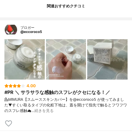
関連おすすめクチコミ
ブロガー
@eccoroco5
4.00
#PR ＼ サラサラな感触のスフレがクセになる！／
💁MIMURA【スムーススキンカバー】を@𝖾𝖼𝖼𝗈𝗋𝗈𝖼𝗈𝟧 が使ってみまし
た⁡⁡▼⁡すくい取るタイプの化粧下地は、蓋を開けて指先で触るとフワフワ
のスフレ感触☁…
続きを見る