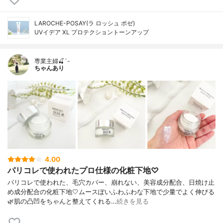
LAROCHE-POSAY(ラ ロッシュ ポゼ)
UVイデア XL プロテクショントーンアップ
専業主婦🍒´-
ちゃんあり
4.00
パリコレで使われたプロ仕様の化粧下地♡
パリコレで使われた、毛穴カバー、崩れない、美容成分配合、日焼け止
め成分配合の化粧下地🤍ムースぽいふわふわな下地で少量でよく伸びる
🌿肌の凸凹をちゃんと整えてくれる…
続きを見る