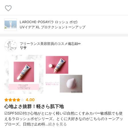
LAROCHE-POSAY(ラ ロッシュ ポゼ)
UVイデア XL プロテクショントーンアップ
フリーランス美容部員のコスメ備忘録✏︎
リサ
4.00
心地よさ抜群！軽さら肌下地
☑︎SPF50☑︎付け心地がとにかく軽い☑︎自然にくすみカバー敏感肌でも使
えるラロッシュポゼシリーズ。とくに大好きなのがこちらのトーンアッ
プローズ。日焼け止め特…
続きを見る