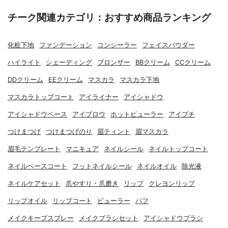
チーク関連カテゴリ：おすすめ商品ランキング
化粧下地
ファンデーション
コンシーラー
フェイスパウダー
ハイライト
シェーディング
ブロンザー
BBクリーム
CCクリーム
DDクリーム
EEクリーム
マスカラ
マスカラ下地
マスカラトップコート
アイライナー
アイシャドウ
アイシャドウベース
アイブロウ
ホットビューラー
アイプチ
つけまつげ
つけまつげのり
眉ティント
眉マスカラ
眉毛テンプレート
マニキュア
ネイルシール
ネイルトップコート
ネイルベースコート
フットネイルシール
ネイルオイル
除光液
ネイルケアセット
爪やすり・爪磨き
リップ
クレヨンリップ
リップオイル
リップコート
ビューラー
パフ
メイクキープスプレー
メイクブラシセット
アイシャドウブラシ