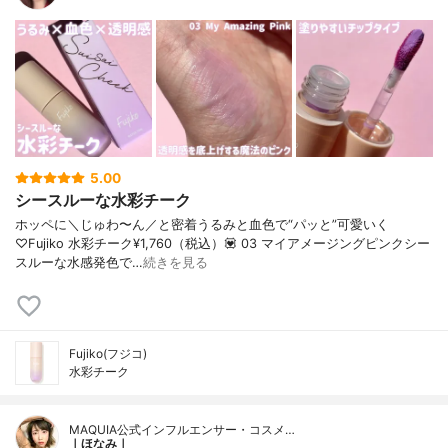
5.00
シースルーな水彩チーク
ホッペに＼じゅわ〜ん／と密着うるみと血色で“パッと”可愛いく
♡Fujiko 水彩チーク¥1,760（税込）💟 03 マイアメージングピンクシー
スルーな水感発色で…
続きを見る
Fujiko(フジコ)
水彩チーク
MAQUIA公式インフルエンサー・コスメ…
｜ほなみ｜