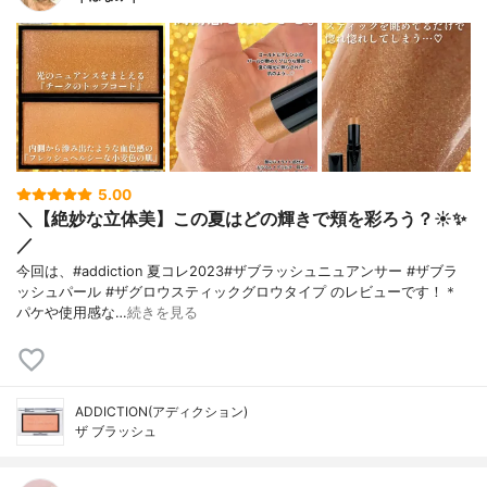
5.00
＼【絶妙な立体美】この夏はどの輝きで頬を彩ろう？☀️✨
／
今回は、#addiction 夏コレ2023#ザブラッシュニュアンサー #ザブラ
ッシュパール #ザグロウスティックグロウタイプ のレビューです！＊
パケや使用感な…
続きを見る
ADDICTION(アディクション)
ザ ブラッシュ