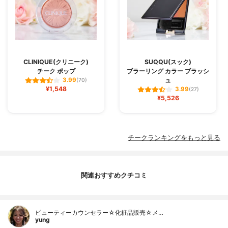
CLINIQUE(クリニーク)
SUQQU(スック)
チーク ポップ
ブラーリング カラー ブラッシ
ュ
3.99
(70)
¥1,548
3.99
(27)
¥5,526
チークランキングをもっと見る
関連おすすめクチコミ
ビューティーカウンセラー☆化粧品販売☆メ…
yung