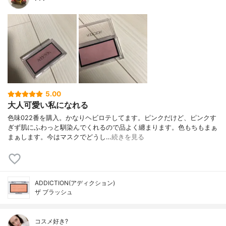
5.00
大人可愛い私になれる
色味022番を購入。かなりヘビロテしてます。ピンクだけど、ピンクす
ぎず肌にふわっと馴染んでくれるので品よく纏まります。色もちもまぁ
まぁします。今はマスクでどうし…
続きを見る
ADDICTION(アディクション)
ザ ブラッシュ
コスメ好き?