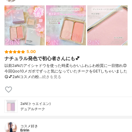
5.00
ナチュラル発色で初心者さんにも💕
以前2aNのアイシャドウを使った時柔らかいふわふわ粉質に一目惚れ😍⁡
今回Qoo10メガポでずっと気になっていたチークをGETしちゃいました
😋💕⁡2aNコスメの粉…
続きを見る
2aN(トゥエイエン)
デュアルチーク
コスメ好き
Eririn