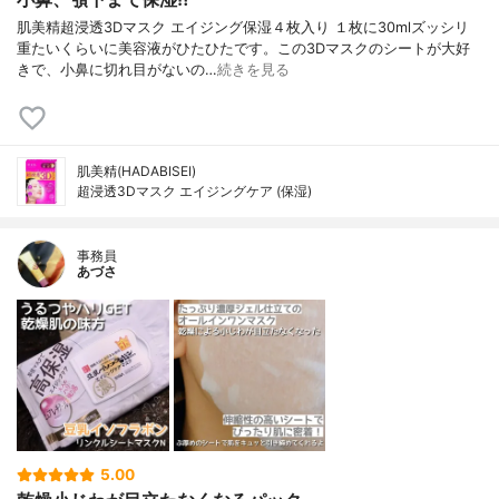
肌美精超浸透3Dマスク エイジング保湿４枚入り １枚に30mlズッシリ
重たいくらいに美容液がひたひたです。この3Dマスクのシートが大好
きで、小鼻に切れ目がないの…
続きを見る
肌美精(HADABISEI)
超浸透3Dマスク エイジングケア (保湿)
事務員
あづさ
5.00