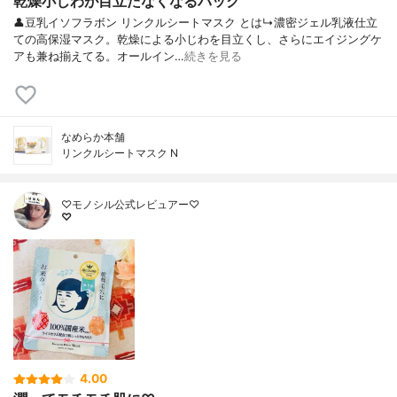
乾燥小じわが目立たなくなるパック
👤豆乳イソフラボン リンクルシートマスク とは↳濃密ジェル乳液仕立
ての高保湿マスク。乾燥による小じわを目立くし、さらにエイジングケ
アも兼ね揃えてる。オールイン…
続きを見る
なめらか本舗
リンクルシートマスク N
♡モノシル公式レビュアー♡
♡
4.00