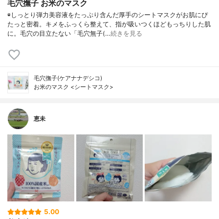
毛穴撫子 お米のマスク
◉しっとり弾力美容液をたっぷり含んだ厚手のシートマスクがお肌にぴ
たっと密着。キメをふっくら整えて、指が吸いつくほどもっちりした肌
に。毛穴の目立たない「毛穴無子(…
続きを見る
毛穴撫子(ケアナナデシコ)
お米のマスク <シートマスク>
恵未
5.00