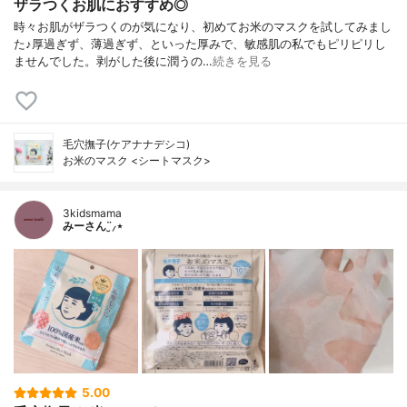
ザラつくお肌におすすめ◎
時々お肌がザラつくのが気になり、初めてお米のマスクを試してみまし
た♪厚過ぎず、薄過ぎず、といった厚みで、敏感肌の私でもピリピリし
ませんでした。剥がした後に潤うの…
続きを見る
毛穴撫子(ケアナナデシコ)
お米のマスク <シートマスク>
3kidsmama
みーさん¨̮⸝⋆
5.00