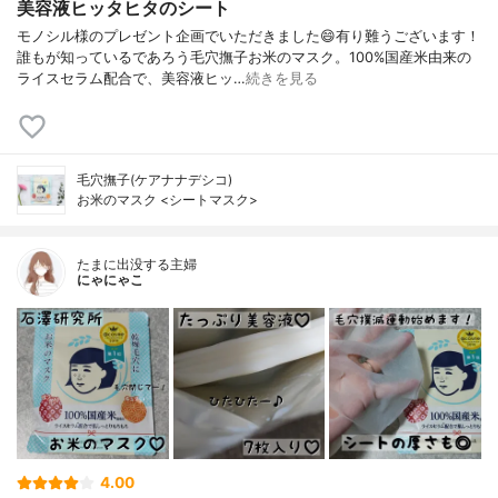
美容液ヒッタヒタのシート
モノシル様のプレゼント企画でいただきました😄有り難うございます！
誰もが知っているであろう毛穴撫子お米のマスク。100%国産米由来の
ライスセラム配合で、美容液ヒッ…
続きを見る
毛穴撫子(ケアナナデシコ)
お米のマスク <シートマスク>
たまに出没する主婦
にゃにゃこ
4.00