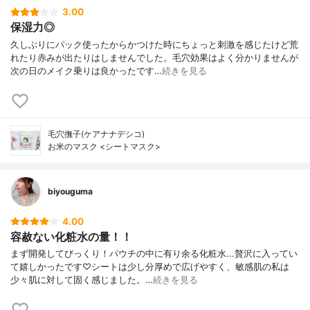
3.00
保湿力◎
久しぶりにパック使ったからかつけた時にちょっと刺激を感じたけど荒
れたり赤みが出たりはしませんでした。毛穴効果はよく分かりませんが
次の日のメイク乗りは良かったです…
続きを見る
毛穴撫子(ケアナナデシコ)
お米のマスク <シートマスク>
biyouguma
4.00
容赦ない化粧水の量！！
まず開発してびっくり！パウチの中に有り余る化粧水...贅沢に入ってい
て嬉しかったです♡シートは少し分厚めで広げやすく、敏感肌の私は
少々肌に対して固く感じました。…
続きを見る