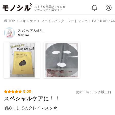
おすすめ商品がもらえる
クチコミポイ活サイト
TOP
スキンケア
フェイスパック・シートマスク
BARULAB(
スキンケア大好き！
Maruko
5.00
更新日時：6ヶ月以上前
スペシャルケアに！！
初めましてのクレイマスク☆