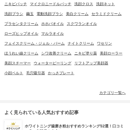
ニキビパッチ
マイクロニードルパッチ
洗顔クロス
洗顔ネット
洗顔ブラシ
繭玉
電動洗顔ブラシ
美白クリーム
セラミドクリーム
プラセンタクリーム
ホホバオイル
スクワランオイル
ローズヒップオイル
マルラオイル
フェイスクリーム・ジェル・バーム
ナイトクリーム
ワセリン
ほうれい線クリーム
シワ改善クリーム
ニキビ塗り薬
美顔ローラー
美顔スチーマー
ウォーターピーリング
リフトアップ美顔器
小顔ベルト
毛穴吸引器
かっさプレート
カテゴリ一覧へ
よく見られている人気おすすめ記事
ホワイトニング歯磨き粉おすすめランキング52選！口コミ