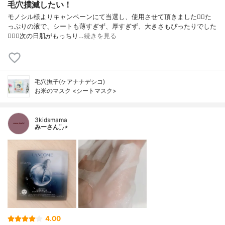
毛穴撲滅したい！
モノシル様よりキャンペーンにて当選し、使用させて頂きました🙇‍♀️た
っぷりの液で、シートも薄すぎず、厚すぎず、大きさもぴったりでした
🙆🏻‍♀️次の日肌がもっちり…
続きを見る
毛穴撫子(ケアナナデシコ)
お米のマスク <シートマスク>
3kidsmama
みーさん¨̮⸝⋆
4.00