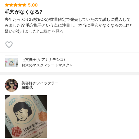
5.00
毛穴がなくなる?
去年たっぷり28枚BOXが数量限定で発売していたので試しに購入して
みました?? 毛穴撫子という点に注目し、本当に毛穴がなくなるの…⁉︎と
疑いがありました? …
続きを見る
毛穴撫子(ケアナナデシコ)
お米のマスク <シートマスク>
美容好きツイッタラー
泉鏡花