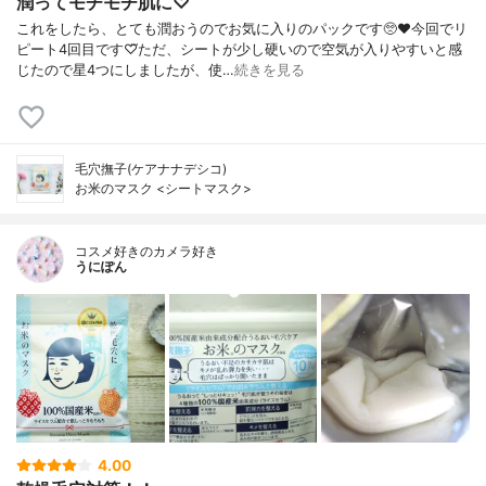
潤ってモチモチ肌に♡
これをしたら、とても潤おうのでお気に入りのパックです🥺❤今回でリ
ピート4回目です♡⃛ただ、シートが少し硬いので空気が入りやすいと感
じたので星4つにしましたが、使…
続きを見る
毛穴撫子(ケアナナデシコ)
お米のマスク <シートマスク>
コスメ好きのカメラ好き
うにぽん
4.00