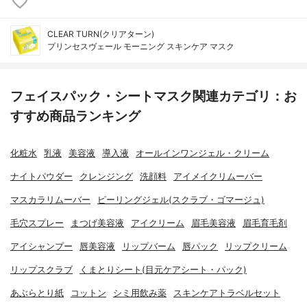
CLEAR TURN(クリアターン)
プリンセスヴェール モーニング スキンケア マスク
フェイスパック・シートマスク関連カテゴリ：お
すすめ商品ランキング
化粧水
乳液
美容液
導入液
オールインワンジェル・クリーム
ナイトパウダー
クレンジング
洗顔料
アイメイクリムーバー
マスカラリムーバー
ピーリングジェル(スクラブ・ゴマージュ)
毛穴スプレー
まつげ美容液
アイクリーム
眉毛美容液
眉毛育毛剤
アイシャンプー
唇美容液
リップバーム
唇パック
リップクリーム
リップスクラブ
くまとりシート(目元ケアシート・パック)
あぶらとり紙
コットン
シミ用飲み薬
スキンケアトラベルセット