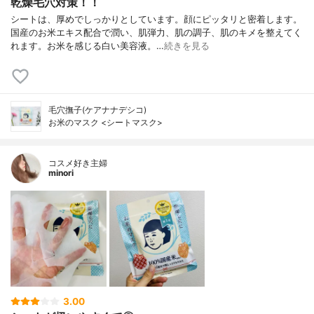
乾燥毛穴対策！！
シートは、厚めでしっかりとしています。顔にピッタリと密着します。
国産のお米エキス配合で潤い、肌弾力、肌の調子、肌のキメを整えてく
れます。お米を感じる白い美容液。…
続きを見る
毛穴撫子(ケアナナデシコ)
お米のマスク <シートマスク>
コスメ好き主婦
minori
3.00