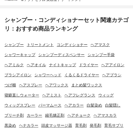
シャンプー・コンディショナーセット関連カテゴ
リ：おすすめ商品ランキング
シャンプー
トリートメント
コンディショナー
ヘアマスク
シャワーキャップ
シャンプーディスペンサー
シャンプー手袋
ヘアミルク
ヘアオイル
ナイトキャップ
ドライヤー
ヘアアイロン
ブラシアイロン
シャワーヘッド
くるくるドライヤー
ヘアブラシ
つげ櫛
ヘアスプレー
ヘアワックス
まとめ髪ワックス
寝癖直しウォーター
ヘアミスト
ヘアフレグランス
ウィッグ
ウィッグスプレー
パーマムース
ヘアカラー
白髪染め
白髪隠し
ブリーチ剤
カーラー
縮毛矯正剤
ヘアチョーク
ヘアマスカラ
黒染め
ヘナカラー
頭皮マッサージ器
育毛剤
発毛剤
育毛サプリ