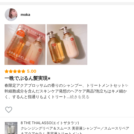
moka
5.00
一晩でぷるん髪実現⭐︎
春限定アクアブロッサムの香りのシャンプー、トリートメントセット✨
幹細胞成分を含んだスキンケア発想のヘアケア商品?泡立ちはキメ細か
く、するんと指通りもよくトリート…
続きを見る
8 THE THALASSO(エイトザタラソ)
クレンジングリペア＆スムース 美容液シャンプー／スムースリペア
＆アクアセラム 美容液トリートメント