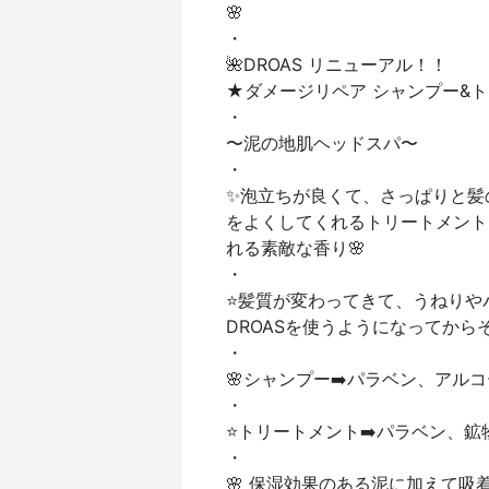
🌸
・
🌺DROAS リニューアル！！
★ダメージリペア シャンプー&
・
〜泥の地肌ヘッドスパ〜
・
✨泡立ちが良くて、さっぱりと髪
をよくしてくれるトリートメント
れる素敵な香り🌸
・
⭐️髪質が変わってきて、うねりや
DROASを使うようになってから
・
🌸シャンプー➡️パラベン、ア
・
⭐️トリートメント➡️パラベン、鉱
・
🌸 保湿効果のある泥に加えて