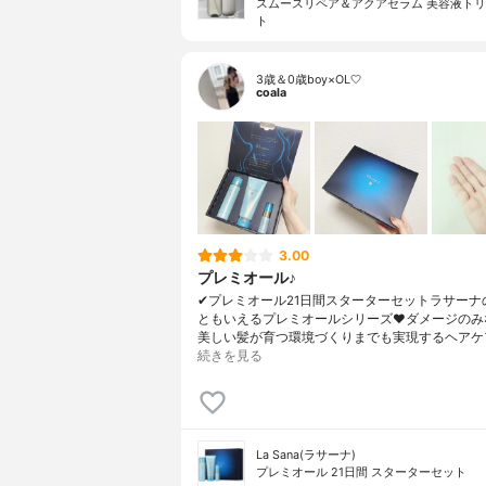
スムースリペア＆アクアセラム 美容液ト
ト
3歳＆0歳boy×OL🤍
coala
3.00
プレミオール♪
✔︎プレミオール21日間スターターセットラサーナ
ともいえるプレミオールシリーズ❤︎ダメージのみ
美しい髪が育つ環境づくりまでも実現するヘアケ
続きを見る
La Sana(ラサーナ)
プレミオール 21日間 スターターセット