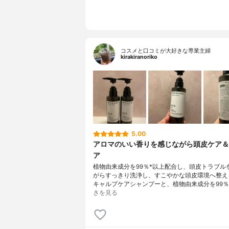
コスメと口コミが大好きな専業主婦
kirakiranoriko
5.00
アロマのいい香りを感じながら頭皮ケア＆
ア
植物由来成分を99％*以上配合し、頭皮トラブル
がらすっきり洗浄し、すこやかな頭皮環境へ整え
キャルプケアシャンプーと、植物由来成分を99％
きを見る