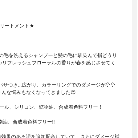
トリートメント★
の毛を洗えるシャンプーと髪の毛に馴染んで指どうり
♪リフレッシュフローラルの香りが春を感じさせてく
パサつき…広がり、カラーリングでのダメージが💦💦
そんな悩みもなくなってきました😊
ルコール、シリコン、鉱物油、合成着色料フリー！
物油、合成着色料フリー‼️
吸着効果のある泥を追加配合していて、さらにダメージ補