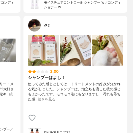
／コンディ
モイスチュアコントロール シャンプー Ｗ／コンディ
ショナー Ｗ
みま
2.00
シャンプーはよし！
リートメ
使ってみた感じとしては、トリートメントの好みが分かれ
22大好き
る気がしました。シャンプーは、泡立ちも流した後の感じ
定キ…
続
もよかったです。モコモコ泡にもなりますし、汚れも落ち
た感…
続きを見る
ャンプー／
DROAS(ドロアス)