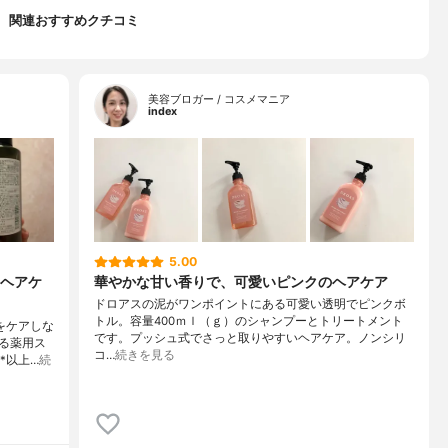
関連おすすめクチコミ
美容ブロガー / コスメマニア
index
5.00
ヘアケ
華やかな甘い香りで、可愛いピンクのヘアケア
ドロアスの泥がワンポイントにある可愛い透明でピンクボ
トル。容量400ｍｌ（ｇ）のシャンプーとトリートメント
をケアしな
です。プッシュ式でさっと取りやすいヘアケア。ノンシリ
る薬用ス
コ…
続きを見る
*以上…
続