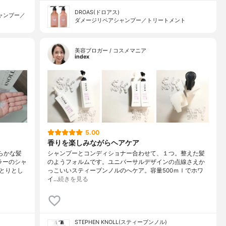
DROAS(ドロアス)
ャンプー／
ダメージリペアシャンプー／トリートメント
美容ブロガー / コスメマニア
index
5.00
香りを楽しみながらヘアケア
らかな髪
シャンプーとコンディショナー合わせて、１つ。整えた髪
ラーのシャ
のようフォルムです。ユニバーサルデザインの点線さえか
とりとし
っこいいスティーブンノルのへケア。容量500ｍｌでホワ
イ…
続きを見る
STEPHEN KNOLL(スティーブンノル)