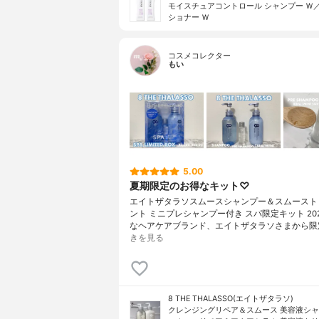
モイスチュアコントロール シャンプー Ｗ
ショナー Ｗ
コスメコレクター
もい
5.00
夏期限定のお得なキット♡
エイトザタラソスムースシャンプー＆スムースト
ント ミニプレシャンプー付き スパ限定キット 20
なヘアケアブランド、エイトザタラソさまから限
きを見る
8 THE THALASSO(エイトザタラソ)
クレンジングリペア＆スムース 美容液シ