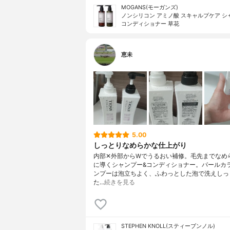
MOGANS(モーガンズ)
ノンシリコン アミノ酸 スキャルプケア シ
コンディショナー 草花
恵未
5.00
しっとりなめらかな仕上がり
内部✕外部からWでうるおい補修。毛先までなめ
に導くシャンプー&コンディショナー。パールカ
ンプーは泡立ちよく、ふわっとした泡で洗えしっ
た…
続きを見る
STEPHEN KNOLL(スティーブンノル)