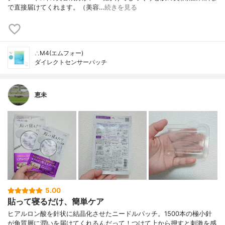
で直接届けてくれます。（美容…
続きを見る
∴M4(エムフォー)
ダイレクトセンサーパッチ
恵未
5.00
貼って寝るだけ、簡単ケア
ヒアルロン酸を針状に結晶化させたニードルパッチ。1500本の極小針
が角質層に潤いを届けてくれるんだって！つけて上から押すと刺激を感