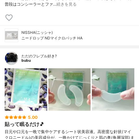
普段はコンシーラーとファ…
続きを見る
NISSHA(ニッシャ)
ニードロップ NDマイクロパッチ HA
ただのフレブル好き?
bubu
5.00
貼って眠るだけ🎵
目元や口元を一晩で集中ケアするシート状美容液。高密度な針状(マイ
クロニードル)の美容成分が、一晩かけてじっくりと肌の奥(角層深部)ま