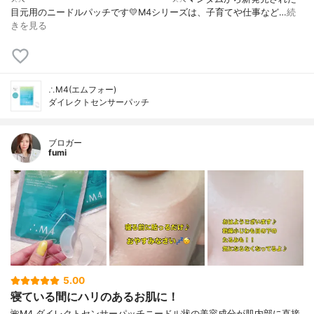
目元用のニードルパッチです💛M4シリーズは、子育てや仕事など…
続
きを見る
∴M4(エムフォー)
ダイレクトセンサーパッチ
ブロガー
fumi
5.00
寝ている間にハリのあるお肌に！
🌺M4 ダイレクトセンサーパッチニードル状の美容成分が肌内部に直接