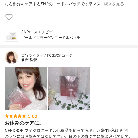
なる部分をケアするSNPのニードルパッチです💐マス…
続きを見る
SNP(エスエヌピー)
ゴールドコラーゲンニードルパッチ
美容ライター / TCS認定コーチ
倉吉 伶奈
5.00
お休みのケアに。
NEEDROP マイクロニードル化粧品を使ってみました😆❣️✨私はまだ目
のシワにはお悩みではないですが、目の下の青クマに悩まされていて、