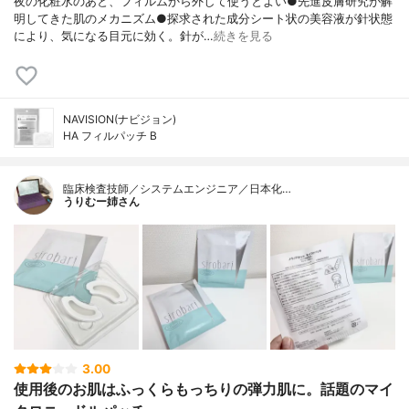
夜の化粧水のあと、フィルムから外して使うとよい●先進皮膚研究が解
明してきた肌のメカニズム●探求された成分シート状の美容液が針状態
により、気になる目元に効く。針が…
続きを見る
NAVISION(ナビジョン)
HA フィルパッチ B
臨床検査技師／システムエンジニア／日本化…
うりむー姉さん
3.00
使用後のお肌はふっくらもっちりの弾力肌に。話題のマイ