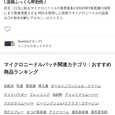
\ 涙袋ふっくら即効性 /
目元・口元に貼るマイクロニードル✎業界最多の2600本!!角質層の深部
にまで直接浸透させる.特許を取得した技術でマイクロニードルの品質
も◎✔︎加水分解ヒアルロン…
続きを見る
Quasia(クオシア)
リンクルスポットマスク
マイクロニードルパッチ関連カテゴリ：おすすめ
商品ランキング
化粧水
乳液
美容液
導入液
オールインワンジェル・クリーム
ナイトパウダー
クレンジング
洗顔料
アイメイクリムーバー
マスカラリムーバー
ピーリングジェル(スクラブ・ゴマージュ)
毛穴スプレー
まつげ美容液
アイクリーム
眉毛美容液
眉毛育毛剤