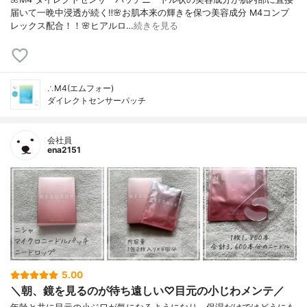
届いて一晩中浸透が続く‼️🌸お肌本来の輝きを保つ美容成分 M4コンプ
レックス配合！！🌸ヒアルロ…
続きを見る
∴M4(エムフォー)
ダイレクトセンサーパッチ
会社員
ena2151
5.00
＼朝、鏡を見るのが待ち遠しい♡目元の小じわメンテ／