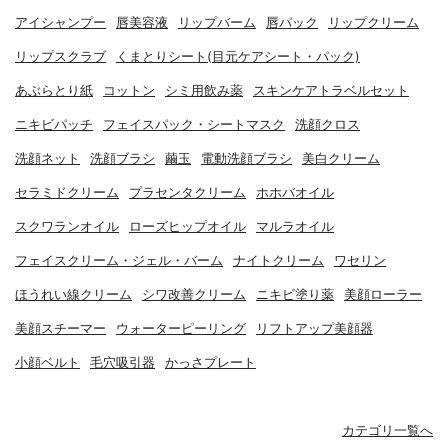
アイシャンプー
唇美容液
リップバーム
唇パック
リップクリーム
リップスクラブ
くまとりシート(目元ケアシート・パック)
あぶらとり紙
コットン
シミ用飲み薬
スキンケアトラベルセット
ニキビパッチ
フェイスパック・シートマスク
洗顔クロス
洗顔ネット
洗顔ブラシ
繭玉
電動洗顔ブラシ
美白クリーム
セラミドクリーム
プラセンタクリーム
ホホバオイル
スクワランオイル
ローズヒップオイル
マルラオイル
フェイスクリーム・ジェル・バーム
ナイトクリーム
ワセリン
ほうれい線クリーム
シワ改善クリーム
ニキビ塗り薬
美顔ローラー
美顔スチーマー
ウォーターピーリング
リフトアップ美顔器
小顔ベルト
毛穴吸引器
かっさプレート
カテゴリ一覧へ