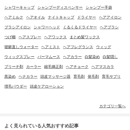
シャワーキャップ
シャンプーディスペンサー
シャンプー手袋
ヘアミルク
ヘアオイル
ナイトキャップ
ドライヤー
ヘアアイロン
ブラシアイロン
シャワーヘッド
くるくるドライヤー
ヘアブラシ
つげ櫛
ヘアスプレー
ヘアワックス
まとめ髪ワックス
寝癖直しウォーター
ヘアミスト
ヘアフレグランス
ウィッグ
ウィッグスプレー
パーマムース
ヘアカラー
白髪染め
白髪隠し
ブリーチ剤
カーラー
縮毛矯正剤
ヘアチョーク
ヘアマスカラ
黒染め
ヘナカラー
頭皮マッサージ器
育毛剤
発毛剤
育毛サプリ
増毛パウダー
頭皮ケアローション
カテゴリ一覧へ
よく見られている人気おすすめ記事