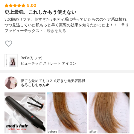
5.00
史上最強、これしかもう使えない
\ 念願のリファ、良すぎた /⁡ボディ系は持っていたもののヘア系は憧れ
つつ見逃していた私⁡もっと早く実際の効果を知りたかったよ！！！⁡⁡💐リ
ファビューテックスト…
続きを見る
ReFa(リファ)
ビューテック ストレート アイロン
寝ても覚めてもコスメ好きな元美容部員
もろこしちゃん🌽