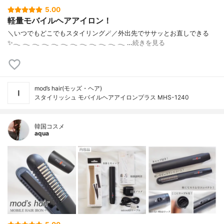
5.00
軽量モバイルヘアアイロン！
＼いつでもどこでもスタイリング🪄／外出先でササッとお直しできる
✨‪𓂃‬ ‪𓂃‬ ‪𓂃‬ ‪𓂃‬ ‪𓂃‬ ‪𓂃‬ ‪𓂃‬ ‪𓂃‬ ‪𓂃‬ ‪𓂃‬ ‪𓂃‬ ‪𓂃‬ …
続きを見る
mod’s hair(モッズ・ヘア)
スタイリッシュ モバイルヘアアイロンプラス MHS-1240
韓国コスメ
aqua