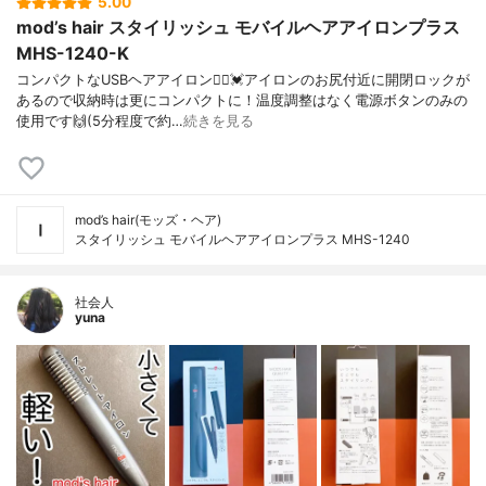
5.00
mod’s hair スタイリッシュ モバイルヘアアイロンプラス
MHS-1240-K
コンパクトなUSBヘアアイロン🙆‍♀️💓アイロンのお尻付近に開閉ロックが
あるので収納時は更にコンパクトに！温度調整はなく電源ボタンのみの
使用です🙌(5分程度で約…
続きを見る
mod’s hair(モッズ・ヘア)
スタイリッシュ モバイルヘアアイロンプラス MHS-1240
社会人
yuna