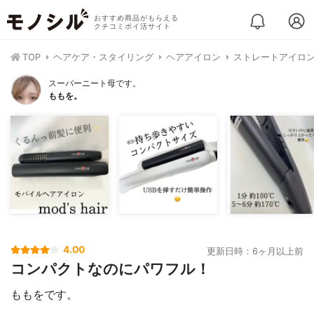
おすすめ商品がもらえる
クチコミポイ活サイト
TOP
ヘアケア・スタイリング
ヘアアイロン
ストレートアイロ
スーパーニート母です。
ももを。
4.00
更新日時：6ヶ月以上前
コンパクトなのにパワフル！
ももをです。