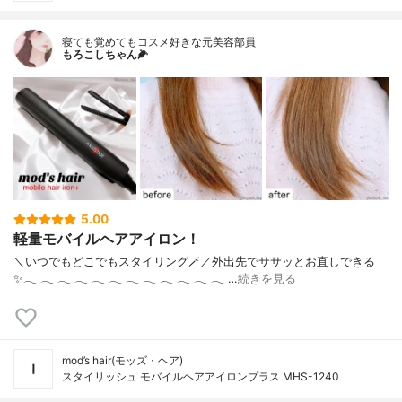
寝ても覚めてもコスメ好きな元美容部員
もろこしちゃん🌽
5.00
軽量モバイルヘアアイロン！
＼いつでもどこでもスタイリング🪄／外出先でササッとお直しできる
✨‪𓂃‬ ‪𓂃‬ ‪𓂃‬ ‪𓂃‬ ‪𓂃‬ ‪𓂃‬ ‪𓂃‬ ‪𓂃‬ ‪𓂃‬ ‪𓂃‬ ‪𓂃‬ ‪𓂃‬ …
続きを見る
mod’s hair(モッズ・ヘア)
スタイリッシュ モバイルヘアアイロンプラス MHS-1240