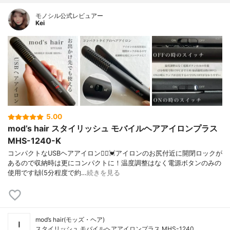
モノシル公式レビュアー
Kei
5.00
mod’s hair スタイリッシュ モバイルヘアアイロンプラス
MHS-1240-K
コンパクトなUSBヘアアイロン🙆‍♀️💓アイロンのお尻付近に開閉ロックが
あるので収納時は更にコンパクトに！温度調整はなく電源ボタンのみの
使用です🙌(5分程度で約…
続きを見る
mod’s hair(モッズ・ヘア)
スタイリッシュ モバイルヘアアイロンプラス MHS-1240