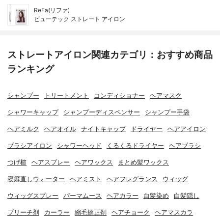
ReFa(リファ)
ビューテック ストレート アイロン
ストレートアイロン関連カテゴリ：おすすめ商品
ランキング
シャンプー
トリートメント
コンディショナー
ヘアマスク
シャワーキャップ
シャンプーディスペンサー
シャンプー手袋
ヘアミルク
ヘアオイル
ナイトキャップ
ドライヤー
ヘアアイロン
ブラシアイロン
シャワーヘッド
くるくるドライヤー
ヘアブラシ
つげ櫛
ヘアスプレー
ヘアワックス
まとめ髪ワックス
寝癖直しウォーター
ヘアミスト
ヘアフレグランス
ウィッグ
ウィッグスプレー
パーマムース
ヘアカラー
白髪染め
白髪隠し
ブリーチ剤
カーラー
縮毛矯正剤
ヘアチョーク
ヘアマスカラ