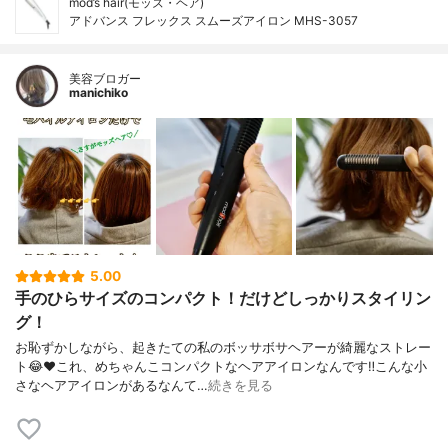
mod’s hair(モッズ・ヘア)
アドバンス フレックス スムーズアイロン MHS-3057
美容ブロガー
manichiko
5.00
手のひらサイズのコンパクト！だけどしっかりスタイリン
グ！
お恥ずかしながら、起きたての私のボッサボサヘアーが綺麗なストレー
ト😂❤️これ、めちゃんこコンパクトなヘアアイロンなんです‼︎こんな小
さなヘアアイロンがあるなんて…
続きを見る