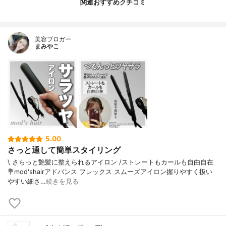
関連おすすめクチコミ
美容ブロガー
まみやこ
5.00
さっと通して簡単スタイリング
\ さらっと艶髪に整えられるアイロン /⁡ストレートもカールも自由自在⁡⁡
💐mod'shairアドバンス フレックス スムーズアイロン⁡握りやすく扱い
やすい細さ…
続きを見る