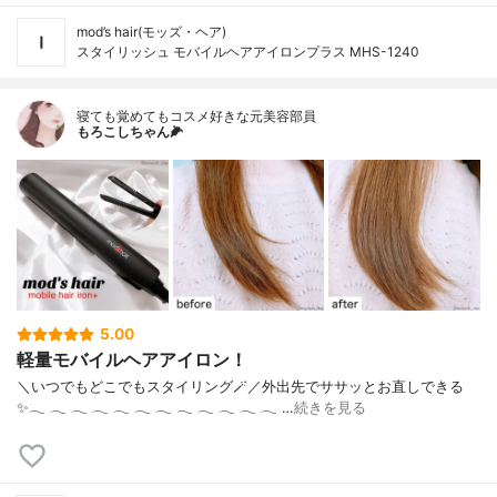
mod’s hair(モッズ・ヘア)
スタイリッシュ モバイルヘアアイロンプラス MHS-1240
寝ても覚めてもコスメ好きな元美容部員
もろこしちゃん🌽
5.00
軽量モバイルヘアアイロン！
＼いつでもどこでもスタイリング🪄／外出先でササッとお直しできる
✨‪𓂃‬ ‪𓂃‬ ‪𓂃‬ ‪𓂃‬ ‪𓂃‬ ‪𓂃‬ ‪𓂃‬ ‪𓂃‬ ‪𓂃‬ ‪𓂃‬ ‪𓂃‬ ‪𓂃‬ …
続きを見る