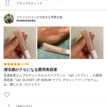
プランプスティック
コスメと口コミが大好きな専業主婦
kirakiranoriko
5.00
清涼感がクセになる唇用美容液
安達祐実さんプロデュースのコスメブランド「Upt（ウプト）」の唇用
美容液『Upt GLOSSY LIP SERUM ウプト グロッシーリップセラム』
は、唇にピタ…
続きを見る
Upt(ウプト)