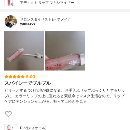
アディクト リップ マキシマイザー
サロンスタイリスト&ヘアメイク
yamazoe
5.00
スパイシーでプルプル
ピリッとするつけ心地が癖になる、お手入れリップぷっくりとするリッ
プに…カラーリップの上に重ねると素敵今はマスク生活なので、リップ
ケアにテンションが上がる。持って…
続きを見る
Dior(ディオール)