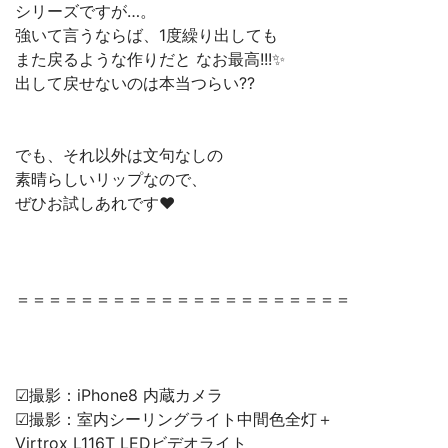
シリーズですが…。
強いて言うならば、1度繰り出しても
また戻るような作りだと なお最高!!!✨
出して戻せないのは本当つらい??
でも、それ以外は文句なしの
素晴らしいリップなので、
ぜひお試しあれです❤️
＝＝＝＝＝＝＝＝＝＝＝＝＝＝＝＝＝＝＝＝＝
☑︎撮影：iPhone8 内蔵カメラ
☑︎撮影：室内シーリングライト中間色全灯＋
Virtrox L116T LEDビデオライト