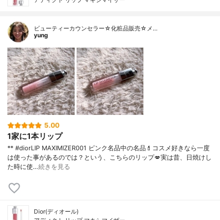
ビューティーカウンセラー☆化粧品販売☆メ…
yung
5.00
1家に1本リップ
** #diorLIP MAXIMIZER001 ピンク名品中の名品💄コスメ好きなら一度
は使った事があるのでは？という、こちらのリップ💋実は昔、日焼けし
た時に使…
続きを見る
Dior(ディオール)