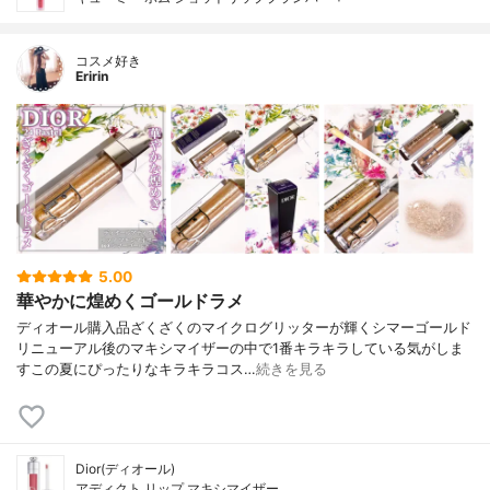
コスメ好き
Eririn
5.00
華やかに煌めくゴールドラメ
ディオール購入品ざくざくのマイクログリッターが輝くシマーゴールド
リニューアル後のマキシマイザーの中で1番キラキラしている気がしま
すこの夏にぴったりなキラキラコス…
続きを見る
Dior(ディオール)
アディクト リップ マキシマイザー