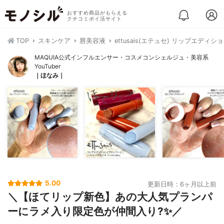
おすすめ商品がもらえる
クチコミポイ活サイト
TOP
スキンケア
唇美容液
ettusais(エテュセ) リップエデ
MAQUIA公式インフルエンサー・コスメコンシェルジュ・美容系
YouTuber
｜ほなみ｜
5.00
更新日時：6ヶ月以上前
＼【ほてリップ新色】あの大人気プランパ
ーにラメ入り限定色が仲間入り?✨／