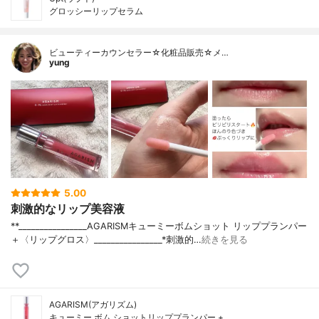
グロッシーリップセラム
ビューティーカウンセラー☆化粧品販売☆メ…
yung
5.00
刺激的なリップ美容液
**________________⁡AGARISM⁡キューミーボムショット リッププランパー
＋〈リップグロス〉⁡________________⁡⁡⁡*刺激的…
続きを見る
AGARISM(アガリズム)
キューミー ボム ショットリッププランパー +