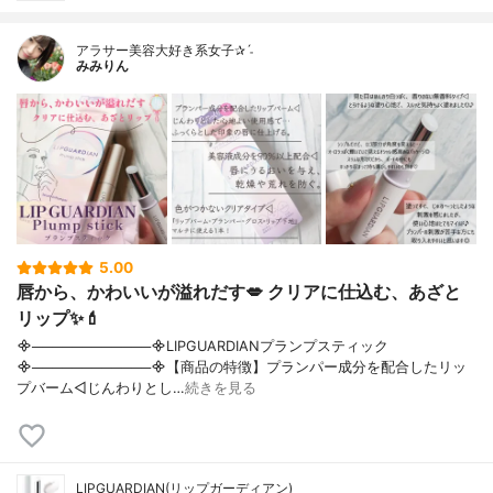
アラサー美容大好き系女子✰ˊ˗
みみりん
5.00
唇から、かわいいが溢れだす💋 クリアに仕込む、あざと
リップ✨💄
᯽────────────᯽LIPGUARDIANプランプスティック
᯽────────────᯽【商品の特徴】プランパー成分を配合したリッ
プバーム◁じんわりとし…
続きを見る
LIPGUARDIAN(リップガーディアン)