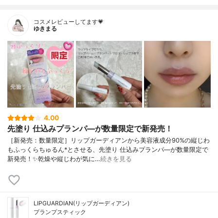
コスメレビューしてます💗
ゆきまる
4.00
先塗り 仕込みプランパ―が数量限定で新発売！
［新発売：数量限定］リップガーディアンから美容液成分90%の縦じわ
もふっくらちゅるん*とさせる、先塗り 仕込みプランパ―が数量限定で
新発売！✨乾燥や縦じわが気に…
続きを見る
LIPGUARDIAN(リップガーディアン)
プランプスティック