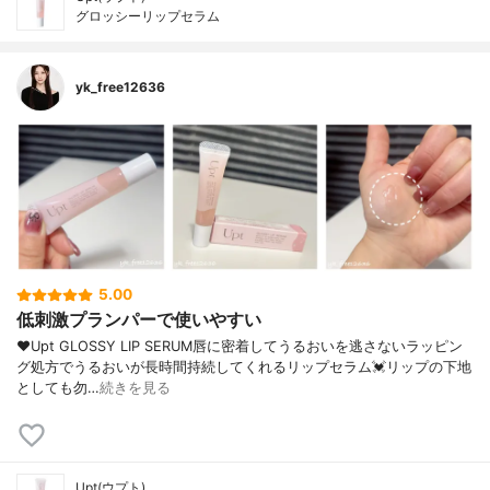
グロッシーリップセラム
yk_free12636
5.00
低刺激プランパーで使いやすい
❤︎⁡Upt GLOSSY LIP SERUM唇に密着してうるおいを逃さないラッピン
グ処方でうるおいが長時間持続してくれるリップセラム💓⁡リップの下地
としても勿…
続きを見る
Upt(ウプト)