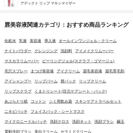
アディクト リップ マキシマイザー
唇美容液関連カテゴリ：おすすめ商品ランキング
化粧水
乳液
美容液
導入液
オールインワンジェル・クリーム
ナイトパウダー
クレンジング
洗顔料
アイメイクリムーバー
マスカラリムーバー
ピーリングジェル(スクラブ・ゴマージュ)
毛穴スプレー
まつげ美容液
アイクリーム
眉毛美容液
眉毛育毛剤
アイシャンプー
リップバーム
唇パック
リップクリーム
リップスクラブ
くまとりシート(目元ケアシート・パック)
あぶらとり紙
コットン
シミ用飲み薬
スキンケアトラベルセット
ニキビパッチ
フェイスパック・シートマスク
マイクロニードルパッチ
洗顔クロス
洗顔ネット
洗顔ブラシ
繭玉
電動洗顔ブラシ
美白クリーム
セラミドクリーム