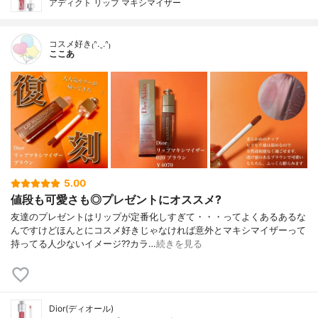
アディクト リップ マキシマイザー
コスメ好き₍ᐢ.ˬ.ᐢ₎
ここあ
5.00
値段も可愛さも◎プレゼントにオススメ?
友達のプレゼントはリップが定番化しすぎて・・・ってよくあるあるな
んですけどほんとにコスメ好きじゃなければ意外とマキシマイザーって
持ってる人少ないイメージ??カラ…
続きを見る
Dior(ディオール)