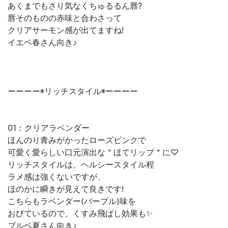
あくまでもさり気なくちゅるるん唇?
唇そのものの赤味と合わさって
クリアサーモン感が出てますね!
イエベ春さん向き♪
ーーーー◉リッチスタイル◉ーーーー
01：クリアラベンダー
ほんのり青みがかったローズピンクで
可愛く愛らしい口元演出な＂ほてリップ＂に♡
リッチスタイルは、ヘルシースタイル程
ラメ感は強くないですが、
ほのかに瞬きが見えて良きです!
こちらもラベンダー(パープル)味を
おびているので、くすみ飛ばし効果も✨
ブルベ夏さん向き♪