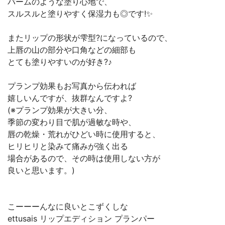
バームのような塗り心地で、
スルスルと塗りやすく保湿力も◎です!✨
またリップの形状が雫型?になっているので、
上唇の山の部分や口角などの細部も
とても塗りやすいのが好き?♪
プランプ効果もお写真から伝われば
嬉しいんですが、抜群なんですよ?
(※プランプ効果が大きい分、
季節の変わり目で肌が過敏な時や、
唇の乾燥・荒れがひどい時に使用すると、
ヒリヒリと染みて痛みが強く出る
場合があるので、その時は使用しない方が
良いと思います。)
こーーーんなに良いとこずくしな
ettusais リップエディション プランパー